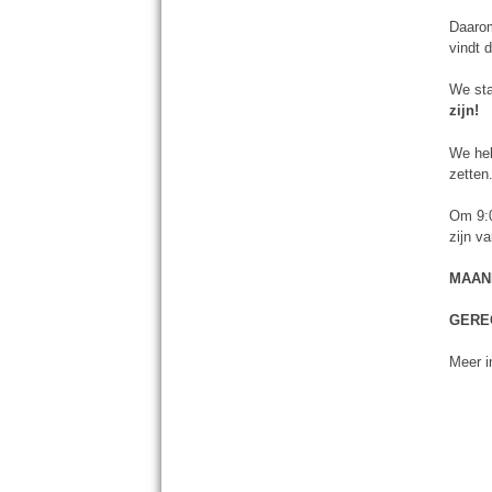
Daarom
vindt 
We sta
zijn!
We heb
zetten
Om 9:0
zijn v
MAAND
GEREC
Meer i