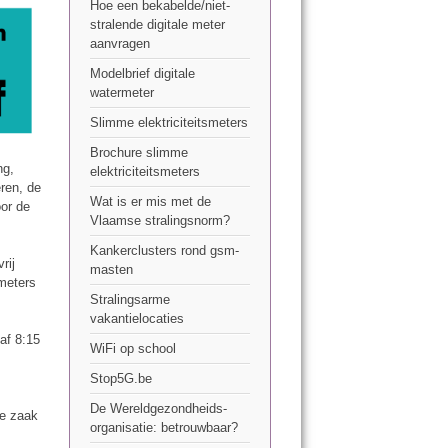
Hoe een bekabelde/niet-
stralende digitale meter
aanvragen
Modelbrief digitale
watermeter
Slimme elektriciteitsmeters
Brochure slimme
ng,
elektriciteitsmeters
ren, de
Wat is er mis met de
oor de
Vlaamse stralingsnorm?
Kankerclusters rond gsm-
rij
masten
 meters
Stralingsarme
vakantielocaties
af 8:15
WiFi op school
Stop5G.be
De Wereldgezondheids-
De zaak
organisatie: betrouwbaar?