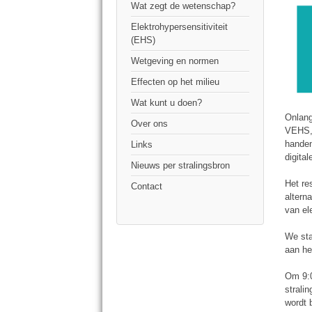
Wat zegt de wetenschap?
Elektrohypersensitiviteit
(EHS)
Wetgeving en normen
Effecten op het milieu
Wat kunt u doen?
Onlang
Over ons
VEHS, 
handen
Links
digita
Nieuws per stralingsbron
Het re
Contact
alterna
van el
We sta
aan he
Om 9:0
strali
wordt 