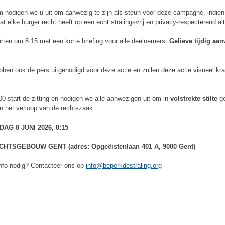
 nodigen we u uit om aanwezig te zijn als steun voor deze campagne, indien
dat elke burger recht heeft op een
echt stralingsvrij en privacy-respecterend alt
rten om 8:15 met een korte briefing voor alle deelnemers.
Gelieve tijdig aan
ben ook de pers uitgenodigd voor deze actie en zullen deze actie visueel kra
.
0 start de zitting en nodigen we alle aanwezigen uit om in
volstrekte stilte
ge
an het verloop van de rechtszaak.
AG 8 JUNI 2026, 8:15
HTSGEBOUW GENT (adres: Opgeëistenlaan 401 A, 9000 Gent)
nfo nodig? Contacteer ons op
info@beperkdestraling.org