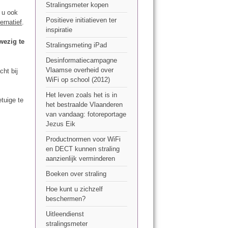
Stralingsmeter kopen
 u ook
Positieve initiatieven ter
ernatief
.
inspiratie
wezig te
Stralingsmeting iPad
Desinformatiecampagne
Vlaamse overheid over
cht bij
WiFi op school (2012)
Het leven zoals het is in
tuige te
het bestraalde Vlaanderen
van vandaag: fotoreportage
Jezus Eik
Productnormen voor WiFi
en DECT kunnen straling
aanzienlijk verminderen
Boeken over straling
Hoe kunt u zichzelf
beschermen?
Uitleendienst
stralingsmeter