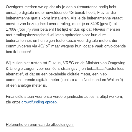
Overigens merken we op dat als je een buitenantenne nodig hebt
omdat je digitale meter onvoldoende 4G-bereik heeft, Fluvius die
buitenantenne gratis komt installeren. Als je de buitenantenne vraagt
omwille van bezorgdheid over straling, moet je er 340€ (gevel) tot
1700€ (rooilijn) voor betalen! Het lijkt er dus op dat Fluvius mensen
met stralingsbezorgdheid wil laten opdraaien voor hun dure
buitenantennes en hun eigen foute keuze voor digitale meters die
communiceren via 4G/IoT maar wegens hun locatie vaak onvoldoende
bereik hebben!
Wij zullen niet rusten tot Fluvius, VREG en de Minister van Omgeving
& Energie zorgen voor een écht stralingsvrij en betaalbaar/kostenloos
alternatief, of dat nu een bekabelde digitale meter, een niet-
communicerende digitale meter (zoals o.a. in Nederland en Wallonië)
of een analoge meter is.
Financiële steun voor onze verdere juridische acties is altijd welkom,
zie onze
crowdfunding oproep
.
Referentie en bron van de afbeeldingen: