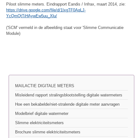
Piloot slimme meters. Eindrapport Eandis / Infrax, maart 2014, zie:
https://drive.google.com/file/d/1IxgTF0AqLJ-
YcQmQtTiHAywEw5uu_Xlu/
('SCM' vermeld in de afbeelding staat voor 'Slimme Communicatie
Module)
MAILACTIE DIGITALE METERS
Misleidend rapport stralingsblootstelling digitale watermeters
Hoe een bekabelde/niet-stralende digitale meter aanvragen
Modelbrief digitale watermeter
Slimme elektriciteitsmeters
Brochure slimme elektriciteitsmeters