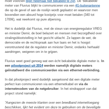
moet voorzien
blijkt helemaal niet bekabeld te zijn
. De “bekabelde”
meter van Fluvius blijkt te communiceren via een
4G-buitenantenne
die op de gevel of aan de rooilijn wordt geplaatst en waarvoor men
bovendien een absurd hoge kostprijs voor moet betalen (340 tot
1700€), wat neerkomt op pure afpersing.
Het is duidelijk dat Fluvius, met de steun van energieregulator VREG
en minister Demir, de boel belazert en mensen met bezorgdheid over
stralingsblootstelling in het gezicht uitlacht. Ze lappen de wet, de
democratie en de rechtspraak aan hun laars en het is hoogst
verontrustend dat de regulator en minister Demir, ondanks herhaald
aandringen, weigeren om in te grijpen.
Fluvius weet goed genoeg wat een écht bekabelde digitale meter is.
In
een
pilootproject uit 2014
werden namelijk digitale meters
geïnstalleerd die communiceerden via een ethernet-verbinding.
In dat pilootproject werd duidelijk aangetoond dat een digitale meter
perfect kan communiceren via een ethernetkabel en
via de
internetmodem van de netgebruiker
. In het eindrapport van dat
project stond namelijk:
“Aangezien de meeste klanten over een breedband internettoegang
beschikken, lijkt het evident om deze te gebruiken om de beveiligde