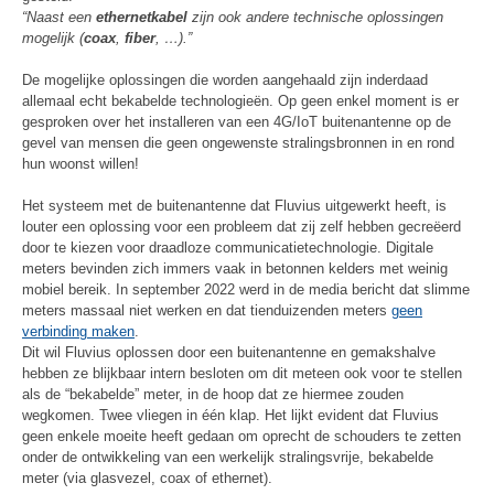
“Naast een
ethernetkabel
zijn ook andere technische oplossingen
mogelijk (
coax
,
fiber
, …).”
De mogelijke oplossingen die worden aangehaald zijn inderdaad
allemaal echt bekabelde technologieën. Op geen enkel moment is er
gesproken over het installeren van een 4G/IoT buitenantenne op de
gevel van mensen die geen ongewenste stralingsbronnen in en rond
hun woonst willen!
Het systeem met de buitenantenne dat Fluvius uitgewerkt heeft, is
louter een oplossing voor een probleem dat zij zelf hebben gecreëerd
door te kiezen voor draadloze communicatietechnologie. Digitale
meters bevinden zich immers vaak in betonnen kelders met weinig
mobiel bereik. In september 2022 werd in de media bericht dat slimme
meters massaal niet werken en dat tienduizenden meters
geen
verbinding maken
.
Dit wil Fluvius oplossen door een buitenantenne en gemakshalve
hebben ze blijkbaar intern besloten om dit meteen ook voor te stellen
als de “bekabelde” meter, in de hoop dat ze hiermee zouden
wegkomen. Twee vliegen in één klap. Het lijkt evident dat Fluvius
geen enkele moeite heeft gedaan om oprecht de schouders te zetten
onder de ontwikkeling van een werkelijk stralingsvrije, bekabelde
meter (via glasvezel, coax of ethernet).