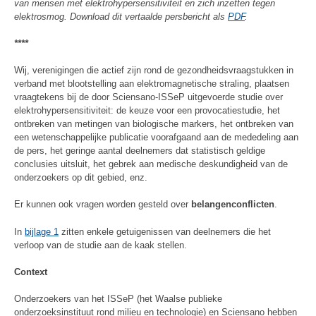
van mensen met elektrohypersensitiviteit en zich inzetten tegen
elektrosmog. Download dit vertaalde persbericht als
PDF
.
****
Wij, verenigingen die actief zijn rond de gezondheidsvraagstukken in
verband met blootstelling aan elektromagnetische straling, plaatsen
vraagtekens bij de door Sciensano-ISSeP uitgevoerde studie over
elektrohypersensitiviteit: de keuze voor een provocatiestudie, het
ontbreken van metingen van biologische markers, het ontbreken van
een wetenschappelijke publicatie voorafgaand aan de mededeling aan
de pers, het geringe aantal deelnemers dat statistisch geldige
conclusies uitsluit, het gebrek aan medische deskundigheid van de
onderzoekers op dit gebied, enz.
Er kunnen ook vragen worden gesteld over
belangenconflicten
.
In
bijlage 1
zitten enkele getuigenissen van deelnemers die het
verloop van de studie aan de kaak stellen.
Context
Onderzoekers van het ISSeP (het Waalse publieke
onderzoeksinstituut rond milieu en technologie) en Sciensano hebben