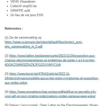
VEHS Vlaanderen
Collectif stop5G.be
GRAPPE asbl
Un lieu de vie pour EHS
Referenties :
(1) Zie de samenvatting op
https://www.sciensano.be/sites/default/files/project_envi-
ehs_samenvatting_nl_0.pdf
.
(2)
https://www.lalibre.be/planete/sante/2022/11/24/exposition-aux-
champs-electromagnetiques-et-problemes-de-sante-y-a-t-il-un-lien-
4GGKZSWW3ZDVZK2FGZGVVMYCU4/
(3)
https://www.lesoir.be/479141/article/2022-11-
24/electrohypersensibilite-aucun-lien-entre-symptomes-et-exposition-
aux-ondes-selon
(4)
https://www.eoswetenschap.eu/gezondheid/kan-je-gevoelig-zijn-
voor-wifi-en-gsm-straling-onderzoekers-vinden-opnieuw-geen-enkel
(5) Dariusz Leszczynski, Open Letter on the Electromagnetic Hyper-