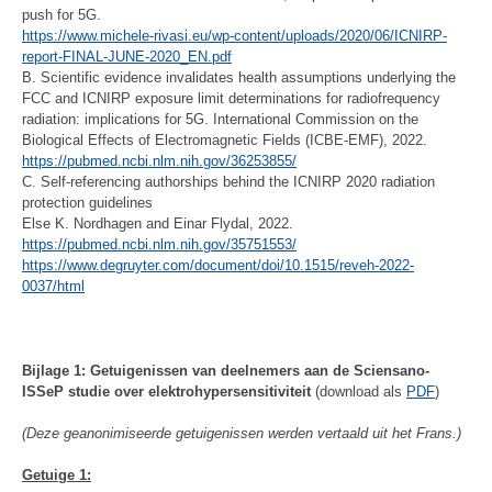
push for 5G.
https://www.michele-rivasi.eu/wp-content/uploads/2020/06/ICNIRP-
report-FINAL-JUNE-2020_EN.pdf
B. Scientific evidence invalidates health assumptions underlying the
FCC and ICNIRP exposure limit determinations for radiofrequency
radiation: implications for 5G. International Commission on the
Biological Effects of Electromagnetic Fields (ICBE-EMF), 2022.
https://pubmed.ncbi.nlm.nih.gov/36253855/
C. Self-referencing authorships behind the ICNIRP 2020 radiation
protection guidelines
Else K. Nordhagen and Einar Flydal, 2022.
https://pubmed.ncbi.nlm.nih.gov/35751553/
https://www.degruyter.com/document/doi/10.1515/reveh-2022-
0037/html
Bijlage 1: Getuigenissen van deelnemers aan de Sciensano-
ISSeP studie over elektrohypersensitiviteit
(download als
PDF
)
(Deze geanonimiseerde getuigenissen werden vertaald uit het Frans.)
Getuige 1: