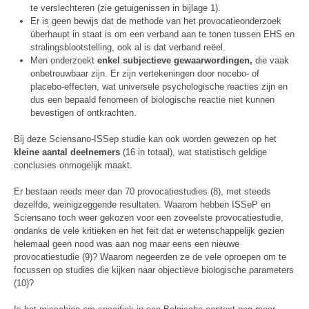
te verslechteren (zie getuigenissen in bijlage 1).
Er is geen bewijs dat de methode van het provocatieonderzoek
überhaupt in staat is om een verband aan te tonen tussen EHS en
stralingsblootstelling, ook al is dat verband reëel.
Men onderzoekt
enkel subjectieve gewaarwordingen,
die vaak
onbetrouwbaar zijn. Er zijn vertekeningen door nocebo- of
placebo-effecten, wat universele psychologische reacties zijn en
dus een bepaald fenomeen of biologische reactie niet kunnen
bevestigen of ontkrachten.
Bij deze Sciensano-ISSep studie kan ook worden gewezen op het
kleine aantal deelnemers
(16 in totaal), wat statistisch geldige
conclusies onmogelijk maakt.
Er bestaan reeds meer dan 70 provocatiestudies (8), met steeds
dezelfde, weinigzeggende resultaten. Waarom hebben ISSeP en
Sciensano toch weer gekozen voor een zoveelste provocatiestudie,
ondanks de vele kritieken en het feit dat er wetenschappelijk gezien
helemaal geen nood was aan nog maar eens een nieuwe
provocatiestudie (9)? Waarom negeerden ze de vele oproepen om te
focussen op studies die kijken naar objectieve biologische parameters
(10)?