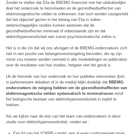
Zonder te stellen dat Elia de BBEMG financiert met het uitdrukkelijke
doel het onderzoek te beïnvloeden en de gezondheidseffecten van
elektromagnetische velden te ontkennen, kan toch worden vastgesteld
dat het objectief gezien in het belang van Elia is indien
wetenschappelijke studies kunnen aantonen dat de
gezondheidseffecten minimaal of onbestaande zijn en dat
elektrohypersensitiviteit een zuiver psychosomatische ziekte is.
Het is in die zin dat wij ons afvragen of de BBEMG-onderzoekers zich
niet in een positie van belangenverstrengeling bevinden, die op zijn
minst zou moeten worden vermeld in alle mededelingen en publicaties
over de resultaten van hun studies, hetgeen niet het geval is.
Uit de historiek van hun onderzoek en hun publieke interventies (bvb.
in parlementaire debatten of in de media) blijkt duidelijk dat
BBEMG-
onderzoekers de neiging hebben om de gezondheidseffecten van
elektromagnetische velden systematisch te minimaliseren
en/of
het biologische bestaan van elektrohypersensitiviteit in twijfel te
trekken.
Als we kijken naar de rest van het team van onderzoekers in deze
studie over elektrohypersensitiviteit, vinden we :
Een lid van het ICNIRP-comité: een al even controversieel privé-