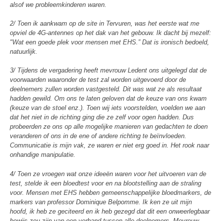
alsof we probleemkinderen waren.
2/ Toen ik aankwam op de site in Tervuren, was het eerste wat me
opviel de 4G-antennes op het dak van het gebouw. Ik dacht bij mezelf:
"Wat een goede plek voor mensen met EHS.” Dat is ironisch bedoeld,
natuurlijk.
3/ Tijdens de vergadering heeft mevrouw Ledent ons uitgelegd dat de
voorwaarden waaronder de test zal worden uitgevoerd door de
deelnemers zullen worden vastgesteld. Dit was wat ze als resultaat
hadden gewild. Om ons te laten geloven dat de keuze van ons kwam
(keuze van de stoel enz.). Toen wij iets voorstelden, voelden we aan
dat het niet in de richting ging die ze zelf voor ogen hadden. Dus
probeerden ze ons op alle mogelijke manieren van gedachten te doen
veranderen of ons in de ene of andere richting te beïnvloeden.
Communicatie is mijn vak, ze waren er niet erg goed in. Het rook naar
onhandige manipulatie.
4/ Toen ze vroegen wat onze ideeën waren voor het uitvoeren van de
test, stelde ik een bloedtest voor en na blootstelling aan de straling
voor. Mensen met EHS hebben gemeenschappelijke bloedmarkers, de
markers van professor Dominique Belpomme. Ik ken ze uit mijn
hoofd, ik heb ze geciteerd en ik heb gezegd dat dit een onweerlegbaar
bewijs zou zijn van een verband tussen alle deelnemers. Mevrouw