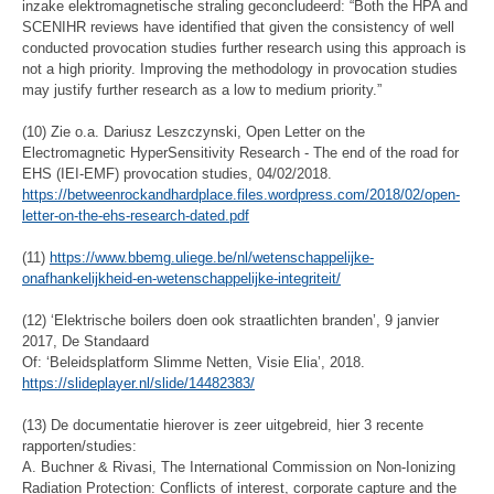
inzake elektromagnetische straling geconcludeerd: “Both the HPA and
SCENIHR reviews have identified that given the consistency of well
conducted provocation studies further research using this approach is
not a high priority. Improving the methodology in provocation studies
may justify further research as a low to medium priority.”
(10) Zie o.a. Dariusz Leszczynski, Open Letter on the
Electromagnetic HyperSensitivity Research - The end of the road for
EHS (IEI-EMF) provocation studies, 04/02/2018.
https://betweenrockandhardplace.files.wordpress.com/2018/02/open-
letter-on-the-ehs-research-dated.pdf
(11)
https://www.bbemg.uliege.be/nl/wetenschappelijke-
onafhankelijkheid-en-wetenschappelijke-integriteit/
(12) ‘Elektrische boilers doen ook straatlichten branden’, 9 janvier
2017, De Standaard
Of: ‘Beleidsplatform Slimme Netten, Visie Elia’, 2018.
https://slideplayer.nl/slide/14482383/
(13) De documentatie hierover is zeer uitgebreid, hier 3 recente
rapporten/studies:
A. Buchner & Rivasi, The International Commission on Non-Ionizing
Radiation Protection: Conflicts of interest, corporate capture and the