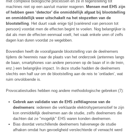
met complexe biologische processen en ze in tegenstelling tot
machines niet op een aan/uit manier reageren.
Mensen met EHS zijn
of hebben geen ‘detector’ die onmiddellijk afgaat bij blootstelling
en onmiddellijk weer uitschakelt na het stopzetten van de
blootstelling
. Het duurt vaak enige tijd (variërend van persoon tot
persoon) voordat men de effecten begint te voelen. Nog belangrijker is
dat als men de effecten eenmaal voelt, het vaak enkele uren of zelfs
dagen kan duren voordat ze wegebben.
Bovendien heeft de voorafgaande blootstelling van de deelnemers
tijdens de heenreis naar de plaats van het onderzoek (antennes langs
de baan, smartphones van andere personen op de baan of in de trein,
enz.) een belangrijke impact. In deze studie hadden de deelnemers
slechts een half uur om de blootstelling aan de reis te ‘ontladen’, wat
ruim onvoldoende is.
Provocatiestudies hebben nog andere methodologische gebreken (7):
Gebrek aan validatie van de EHS zelfdiagnose
van de
deelnemers
: iedereen die verklaarde elektrohypersensitief te zijn
kon onmiddellijk deelnemen aan de studie, zelfs deelnemers die
dachten dat ze "mogelijk" EHS waren konden deelnemen.
Bias doordat verschillende deelnemers halverwege de studie
afhaken omdat hun gevoeligheid verslechterde of verwacht werd