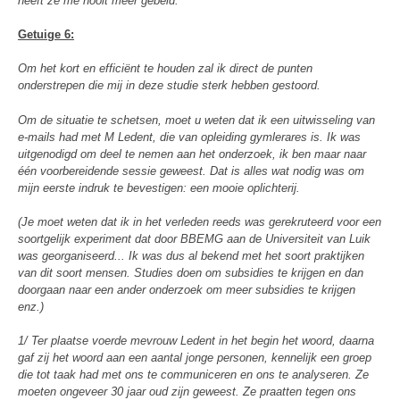
heeft ze me nooit meer gebeld.
Getuige 6:
Om het kort en efficiënt te houden zal ik direct de punten
onderstrepen die mij in deze studie sterk hebben gestoord.
Om de situatie te schetsen, moet u weten dat ik een uitwisseling van
e-mails had met M Ledent, die van opleiding gymlerares is. Ik was
uitgenodigd om deel te nemen aan het onderzoek, ik ben maar naar
één voorbereidende sessie geweest. Dat is alles wat nodig was om
mijn eerste indruk te bevestigen: een mooie oplichterij.
(Je moet weten dat ik in het verleden reeds was gerekruteerd voor een
soortgelijk experiment dat door BBEMG aan de Universiteit van Luik
was georganiseerd... Ik was dus al bekend met het soort praktijken
van dit soort mensen. Studies doen om subsidies te krijgen en dan
doorgaan naar een ander onderzoek om meer subsidies te krijgen
enz.)
1/ Ter plaatse voerde mevrouw Ledent in het begin het woord, daarna
gaf zij het woord aan een aantal jonge personen, kennelijk een groep
die tot taak had met ons te communiceren en ons te analyseren. Ze
moeten ongeveer 30 jaar oud zijn geweest. Ze praatten tegen ons