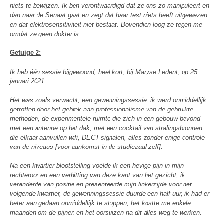
niets te bewijzen. Ik ben verontwaardigd dat ze ons zo manipuleert en
dan naar de Senaat gaat en zegt dat haar test niets heeft uitgewezen
en dat elektrosensitiviteit niet bestaat. Bovendien loog ze tegen me
omdat ze geen dokter is.
Getuige 2:
Ik heb één sessie bijgewoond, heel kort, bij Maryse Ledent, op 25
januari 2021.
Het was zoals verwacht, een gewenningssessie, ik werd onmiddellijk
getroffen door het gebrek aan professionalisme van de gebruikte
methoden, de experimentele ruimte die zich in een gebouw bevond
met een antenne op het dak, met een cocktail van stralingsbronnen
die elkaar aanvullen wifi, DECT-signalen, alles zonder enige controle
van de niveaus [voor aankomst in de studiezaal zelf].
Na een kwartier blootstelling voelde ik een hevige pijn in mijn
rechteroor en een verhitting van deze kant van het gezicht, ik
veranderde van positie en presenteerde mijn linkerzijde voor het
volgende kwartier, de gewenningssessie duurde een half uur, ik had er
beter aan gedaan onmiddellijk te stoppen, het kostte me enkele
maanden om de pijnen en het oorsuizen na dit alles weg te werken.