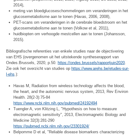
2014),
meting van bloedglucoseschommelingen om veranderingen in het
glucosemetabolisme aan te tonen (Havas, 2006, 2008),
PET-scans om veranderingen in de cerebrale bloedstroom en het
glucosemetabolisme aan te tonen (Volkow et al, 2011),
huidbiopten om verhoogde mestcellen aan te tonen (Johansson,
2015).
Bibliografische referenties van enkele studies naar de objectivering
van EHS (overgenomen uit het uitstekende syntheserapport van
Ondes.Brussels, 2020, p.50.
https://ondes.brussels/rapportjuin2020
.
Zie ook het overzicht van studies op
https://www.arehs.be/etudes-sur-
l-ehs
.):
Havas M, Radiation from wireless technology affects the blood,
the heart, and the autonomic nervous system, 2013, Rev Environ
Health. 28(2-3):75-84
https://www.ncbi.nlm.nih.gov/pubmed/24192494
Tuengler A, von Klitzing L, "Hypothesis on how to measure
electromagnetic sensitivity", 2013, Electromagnetic Biology and
Medicine 32(3):281-290
https://pubmed.ncbi.nlm.nih.gov/23301924/
Belpomme D et al, "Reliable disease biomarkers characterizing