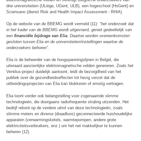
drie universiteiten (ULiège, UGent, ULB), een hogeschool (HoGent) en
Sciensano (dienst Risk and Health Impact Assessment - RHIA).
Op de website van de BBEMG wordt vermeld (11):
"het onderzoek dat
in het kader van de BBEMG wordt uitgevoerd, geniet gedeeltelijk van
een
financiële bijdrage van Elia
. Daartoe worden overeenkomsten
gesloten tussen Elia en de universiteiten/instellingen waartoe de
onderzoekers behoren”.
Elia is de beheerder van de hoogspanningslijnen in België, die
uiteraard aanzienlijke elektromagnetische velden genereren. Zoals het
Ventilus-project duidelijk aantoont, leidt de bezorgdheid van het
publiek over de gezondheidseffecten tot hevig verzet dat de
uitbreidingsprojecten van Elia kan blokkeren of ernstig vertragen.
Elia toont verder ook belangstelling voor zogenaamde slimme
technologieën, die doorgaans radiofrequente straling uitzenden. Het
bedrijf rekent op de verdere uitrol van deze technologieën, zoals
slimme meters en diverse (draadloos) geconnecteerde huishoudelijke
apparaten (verwarmingsketels, warmtepompen, andere grote
elektriciteitsverbruikers, enz.) om het net makkelijker te kunnen
beheren (12).