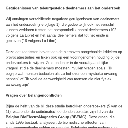
Getuigenissen van teleurgestelde deelnemers aan het onderzoek
Wij ontvingen verschillende negatieve getuigenissen van deelnemers
aan het onderzoek (zie bijlage 1), die gedeeltelijk ook het verschil
kunnen verklaren tussen het oorspronkelijk aantal deelnemers (102
volgens La Libre) en het aantal deelnemers dat tot het einde is
gebleven (16 volgens La Libre).
Deze getuigenissen bevestigen de hierboven aangehaalde kritieken op
provocatiestudies en lijken ook op een vooringenomen houding bij de
onderzoekers te wijzen. Zo stonden er in de voorafgaandelijke
vragenlijst die de deelnemers moesten invullen vragen zoals: "Ik
begrijp wat mensen bedoelen als ze het over een mystieke ervaring
hebben" of "Ik voel de aanwezigheid van mensen die niet fysiek
aanwezig zijn".
Vragen over belangenconflicten
Bijna de helft van de bij deze studie betrokken onderzoekers (5 van de
11), waaronder de coördinator/hoofdonderzoekster, zijn lid van de
Belgian BioElectroMagnetics Group (BBEMG)
. Deze groep, die
sinds 1995 bestaat, analyseert de biomedische effecten van
elektromagnetische velden en verenigt Belgische onderzoekers van