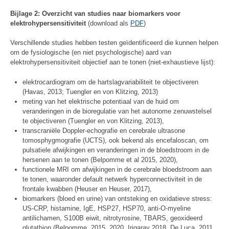
Bijlage 2: Overzicht van studies naar biomarkers voor
elektrohypersensitiviteit
(download als
PDF
)
Verschillende studies hebben testen geïdentificeerd die kunnen helpen
om de fysiologische (en niet psychologische) aard van
elektrohypersensitiviteit objectief aan te tonen (niet-exhaustieve lijst):
elektrocardiogram om de hartslagvariabiliteit te objectiveren
(Havas, 2013; Tuengler en von Klitzing, 2013)
meting van het elektrische potentiaal van de huid om
veranderingen in de bioregulatie van het autonome zenuwstelsel
te objectiveren (Tuengler en von Klitzing, 2013),
transcraniële Doppler-echografie en cerebrale ultrasone
tomosphygmografie (UCTS), ook bekend als encefaloscan, om
pulsatiele afwijkingen en veranderingen in de bloedstroom in de
hersenen aan te tonen (Belpomme et al 2015, 2020),
functionele MRI om afwijkingen in de cerebrale bloedstroom aan
te tonen, waaronder default netwerk hyperconnectiviteit in de
frontale kwabben (Heuser en Heuser, 2017),
biomarkers (bloed en urine) van ontsteking en oxidatieve stress:
US-CRP, histamine, IgE, HSP27, HSP70, anti-O-myeline
antilichamen, S100B eiwit, nitrotyrosine, TBARS, geoxideerd
glutathion (Belpomme, 2015, 2020, Irigaray 2018, De Luca, 2011,