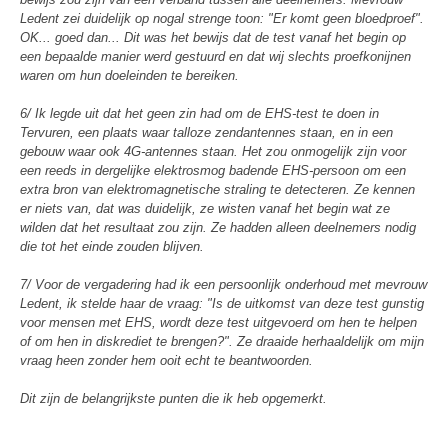
Ledent zei duidelijk op nogal strenge toon: "Er komt geen bloedproef".
OK... goed dan... Dit was het bewijs dat de test vanaf het begin op
een bepaalde manier werd gestuurd en dat wij slechts proefkonijnen
waren om hun doeleinden te bereiken.
6/ Ik legde uit dat het geen zin had om de EHS-test te doen in
Tervuren, een plaats waar talloze zendantennes staan, en in een
gebouw waar ook 4G-antennes staan. Het zou onmogelijk zijn voor
een reeds in dergelijke elektrosmog badende EHS-persoon om een
extra bron van elektromagnetische straling te detecteren. Ze kennen
er niets van, dat was duidelijk, ze wisten vanaf het begin wat ze
wilden dat het resultaat zou zijn. Ze hadden alleen deelnemers nodig
die tot het einde zouden blijven.
7/ Voor de vergadering had ik een persoonlijk onderhoud met mevrouw
Ledent, ik stelde haar de vraag: "Is de uitkomst van deze test gunstig
voor mensen met EHS, wordt deze test uitgevoerd om hen te helpen
of om hen in diskrediet te brengen?". Ze draaide herhaaldelijk om mijn
vraag heen zonder hem ooit echt te beantwoorden.
Dit zijn de belangrijkste punten die ik heb opgemerkt.