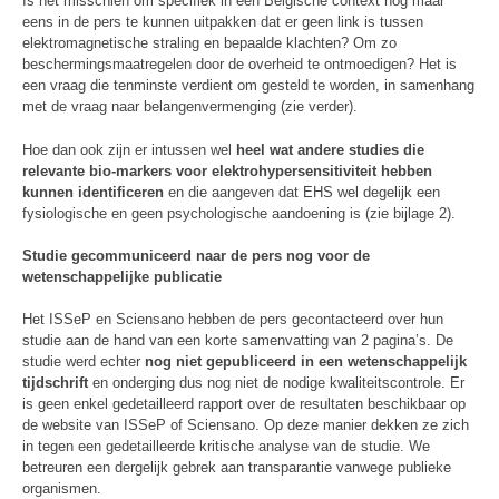
Is het misschien om specifiek in een Belgische context nog maar
eens in de pers te kunnen uitpakken dat er geen link is tussen
elektromagnetische straling en bepaalde klachten? Om zo
beschermingsmaatregelen door de overheid te ontmoedigen? Het is
een vraag die tenminste verdient om gesteld te worden, in samenhang
met de vraag naar belangenvermenging (zie verder).
Hoe dan ook zijn er intussen wel
heel wat andere studies die
relevante bio-markers voor elektrohypersensitiviteit hebben
kunnen identificeren
en die aangeven dat EHS wel degelijk een
fysiologische en geen psychologische aandoening is (zie bijlage 2).
Studie gecommuniceerd naar de pers nog voor de
wetenschappelijke publicatie
Het ISSeP en Sciensano hebben de pers gecontacteerd over hun
studie aan de hand van een korte samenvatting van 2 pagina’s. De
studie werd echter
nog niet gepubliceerd in een wetenschappelijk
tijdschrift
en onderging dus nog niet de nodige kwaliteitscontrole. Er
is geen enkel gedetailleerd rapport over de resultaten beschikbaar op
de website van ISSeP of Sciensano. Op deze manier dekken ze zich
in tegen een gedetailleerde kritische analyse van de studie. We
betreuren een dergelijk gebrek aan transparantie vanwege publieke
organismen.