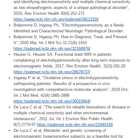
and identifying electrosensitivity and multiple chemical sensitivity
as two etiopathogenic aspects of a unique pathological disorder",
2015, Rev Environ Health 30(4):251-271
https://www.ncbi.nlm.nih.gov/pubmed/26613326
Belpomme D, Irigaray Ph, "Electrohypersensitivity as a Newly
Identified and Characterized Neurologic Pathological Disorder:
Belpomme D, Irigaray Ph, How to Diagnose, Treat, and Prevent
It", 2020 Mar, Int J Mol Sci 11;21(6):1915
https://pubmed.ncbi.nlm.nih.gov/32168876/
Heuser G, Heuser SA, Functional brain MRI in patients
complaining of electrohypersensitivity after long term exposure to
electromagnetic fields, 2017, Rev Environ Health. 32(3):291-29
https://pubmed.ncbi.nlm.nih.gov/28678737/
Irigaray P et al, "Oxidative stress in electrohypersensitivity
selfreporting patients: Results of a prospective in vivo
investigation with comprehensive molecular analysis", 2018 Oct,
Int J Mol Med. 42(4):1885-1898
https://pubmed.ncbi.nlm.nih.gov/30015864/
De Luca C et al, "The search for reliable biomarkers of disease in
multiple chemical sensitivity and other environmental
intolerances", 2011 Jul, Int J Environ Res Public Health.
8(7):2770-97
https://pubmed.ncbi.nlm.nih.gov/21845158
De Luca C et al, Metabolic and genetic screening of
electromagnetic hypersensitive subjects as a feasible tool for