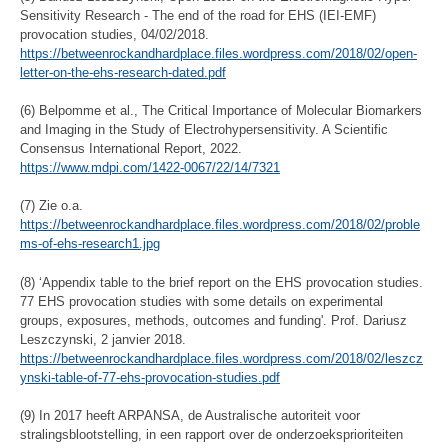
Sensitivity Research - The end of the road for EHS (IEI-EMF)
provocation studies, 04/02/2018.
https://betweenrockandhardplace.files.wordpress.com/2018/02/open-
letter-on-the-ehs-research-dated.pdf
(6) Belpomme et al., The Critical Importance of Molecular Biomarkers
and Imaging in the Study of Electrohypersensitivity. A Scientific
Consensus International Report, 2022.
https://www.mdpi.com/1422-0067/22/14/7321
(7) Zie o.a.
https://betweenrockandhardplace.files.wordpress.com/2018/02/proble
ms-of-ehs-research1.jpg
(8) ‘Appendix table to the brief report on the EHS provocation studies.
77 EHS provocation studies with some details on experimental
groups, exposures, methods, outcomes and funding'. Prof. Dariusz
Leszczynski, 2 janvier 2018.
https://betweenrockandhardplace.files.wordpress.com/2018/02/leszcz
ynski-table-of-77-ehs-provocation-studies.pdf
(9) In 2017 heeft ARPANSA, de Australische autoriteit voor
stralingsblootstelling, in een rapport over de onderzoeksprioriteiten