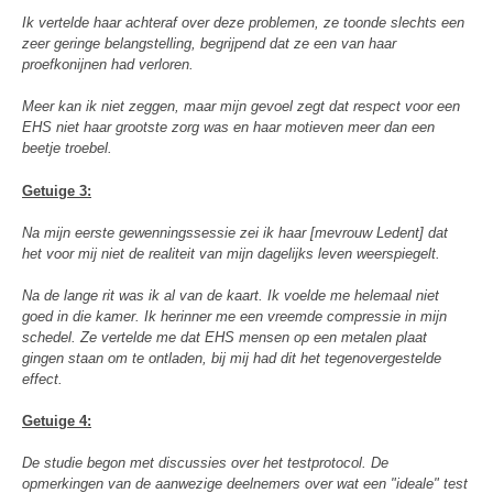
Ik vertelde haar achteraf over deze problemen, ze toonde slechts een
zeer geringe belangstelling, begrijpend dat ze een van haar
proefkonijnen had verloren.
Meer kan ik niet zeggen, maar mijn gevoel zegt dat respect voor een
EHS niet haar grootste zorg was en haar motieven meer dan een
beetje troebel.
Getuige 3:
Na mijn eerste gewenningssessie zei ik haar [mevrouw Ledent] dat
het voor mij niet de realiteit van mijn dagelijks leven weerspiegelt.
Na de lange rit was ik al van de kaart. Ik voelde me helemaal niet
goed in die kamer. Ik herinner me een vreemde compressie in mijn
schedel. Ze vertelde me dat EHS mensen op een metalen plaat
gingen staan om te ontladen, bij mij had dit het tegenovergestelde
effect.
Getuige 4:
De studie begon met discussies over het testprotocol. De
opmerkingen van de aanwezige deelnemers over wat een "ideale" test