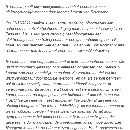
Ik heb als proefkonijn deelgenomen aan het onderzoek naar
elektrogevoelige mensen door Maryse Ledent van Sciensano.
Op 12/12/2019 maakte ik een lange wandeling, blootgesteld aan
antennes en mobiele telefoons. Ik ging naar Leuvensesteenweg 17 in
Tervuren. Het is een groot gebouw, zeer blootgesteld aan
elektromagnetische straling omdat er een gsm-antenne op het dak
staat, en veel mensen werken er met GSM en wifi. Dus voordat ik aan
de test begon, had ik al symptomen van stralingsblootstelling.
Ik vulde eerst een vragenlijst in met enkele verontrustende vragen. Mij
werd bijvoorbeeld gevraagd of ik entiteiten of geesten zag. Mevrouw
Ledent was zeer vriendelijk en gastvrij. Ze vertelde me dat kanker
werd veroorzaakt door mobiele telefoons, en dat als ze kon bewijzen
dat ik elektrogevoelig was, ze me een certificaat zou geven. Ik
vertrouwde haar. Ze legde me uit hoe de test werd gedaan. Er is een
kamer, beschermd tegen golven van buitenaf met anti-UV filters van
HUBO (ze zijn niet de meest efficiënte). We werden al dan niet aan
straling blootgesteld (de test is dubbelblind), en we moesten zeggen of
we symptomen voelden. Helaas weten we allemaal dat dit soort
symptomen enige tijd nodig hebben om te komen en te gaan, dus
deze test is dom, aangezien de proefkonijnen al aan hoge doses zijn
blootgesteld voordat met de test werd begonnen. Het is ontworpen om