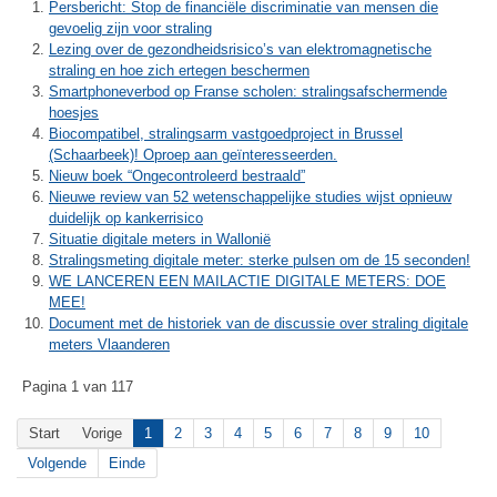
Persbericht: Stop de financiële discriminatie van mensen die
gevoelig zijn voor straling
Lezing over de gezondheidsrisico’s van elektromagnetische
straling en hoe zich ertegen beschermen
Smartphoneverbod op Franse scholen: stralingsafschermende
hoesjes
Biocompatibel, stralingsarm vastgoedproject in Brussel
(Schaarbeek)! Oproep aan geïnteresseerden.
Nieuw boek “Ongecontroleerd bestraald”
Nieuwe review van 52 wetenschappelijke studies wijst opnieuw
duidelijk op kankerrisico
Situatie digitale meters in Wallonië
Stralingsmeting digitale meter: sterke pulsen om de 15 seconden!
WE LANCEREN EEN MAILACTIE DIGITALE METERS: DOE
MEE!
Document met de historiek van de discussie over straling digitale
meters Vlaanderen
Pagina 1 van 117
Start
Vorige
1
2
3
4
5
6
7
8
9
10
Volgende
Einde