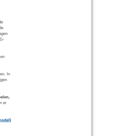
de
de
ragen
G-
 en
en. In
jgen
oelen,
n er
model)