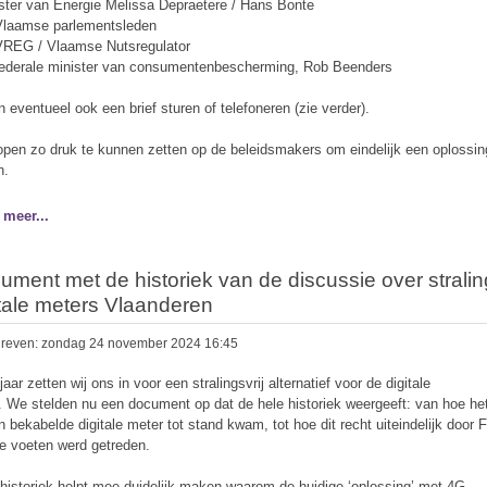
ister van Energie Melissa Depraetere / Hans Bonte
Vlaamse parlementsleden
VREG / Vlaamse Nutsregulator
federale minister van consumentenbescherming, Rob Beenders
n eventueel ook een brief sturen of telefoneren (zie verder).
pen zo druk te kunnen zetten op de beleidsmakers om eindelijk een oplossin
n.
 meer...
ument met de historiek van de discussie over stralin
itale meters Vlaanderen
reven: zondag 24 november 2024 16:45
jaar zetten wij ons in voor een stralingsvrij alternatief voor de digitale
. We stelden nu een document op dat de hele historiek weergeeft: van hoe het
n bekabelde digitale meter tot stand kwam, tot hoe dit recht uiteindelijk door 
e voeten werd getreden.
historiek helpt mee duidelijk maken waarom de huidige ‘oplossing’ met 4G