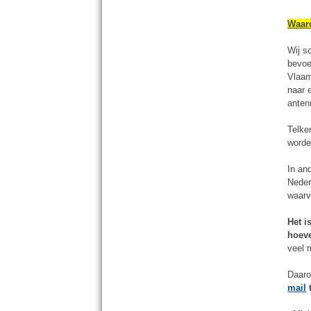
Waar
Wij s
bevoe
Vlaam
naar e
anten
Telke
worde
In an
Neder
waarv
Het i
hoeve
veel 
Daaro
mail
t