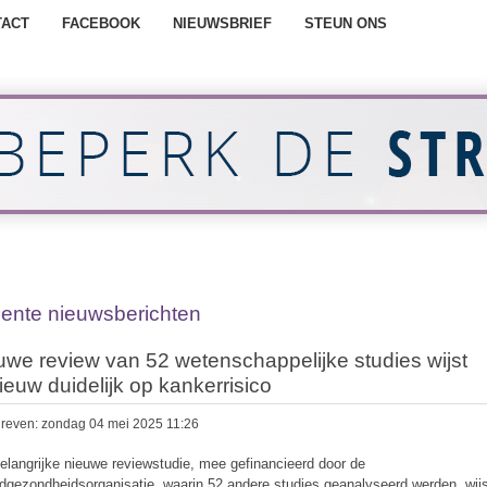
TACT
FACEBOOK
NIEUWSBRIEF
STEUN ONS
ente nieuwsberichten
uwe review van 52 wetenschappelijke studies wijst
ieuw duidelijk op kankerrisico
reven: zondag 04 mei 2025 11:26
elangrijke nieuwe reviewstudie, mee gefinancieerd door de
dgezondheidsorganisatie, waarin 52 andere studies geanalyseerd werden, wij