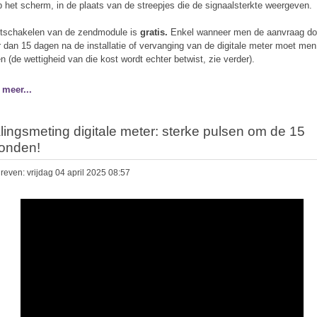
p het scherm, in de plaats van de streepjes die de signaalsterkte weergeven.
itschakelen van de zendmodule is
gratis.
Enkel wanneer men de aanvraag do
r dan 15 dagen na de installatie of vervanging van de digitale meter moet me
en (de wettigheid van die kost wordt echter betwist, zie verder).
 meer...
alingsmeting digitale meter: sterke pulsen om de 15
onden!
even: vrijdag 04 april 2025 08:57