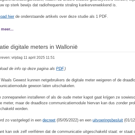
uw op sterk bewijs dat radiofrequente straling kankerverwekkend is.
oad hier
de onderstaande artikels over deze studie als 1 PDF
.
 meer...
atie digitale meters in Wallonië
even: vrijdag 11 april 2025 11:51
load de info op deze pagina als
PDF
.)
t Waals Gewest kunnen netgebruikers de digitale meter weigeren of de draadl
nicatiemodule gewoon laten uitschakelen.
e zonnepanelen installeren of als de oude meter kapot gaat krijgen ze sowies
ale meter, maar de draadloze communicatiemodule hiervan kan dus zonder pr
schakeld worden.
erd zo vastgelegd in een
decreet
(05/05/2022) en een
uitvoeringsbesluit
(01/12
ant kan ook zelf verifiëren dat de communicatie uitgeschakeld staat: er staat