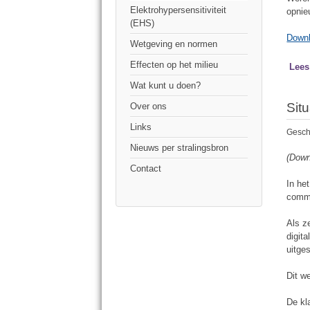
Elektrohypersensitiviteit
opnie
(EHS)
Downl
Wetgeving en normen
Effecten op het milieu
Lees
Wat kunt u doen?
Situ
Over ons
Links
Geschr
Nieuws per stralingsbron
(Down
Contact
In he
commu
Als z
digit
uitge
Dit w
De kl