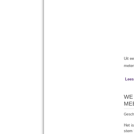
Uit e
meter
Lees
WE
ME
Gesch
Het is
stem 