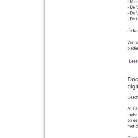
- Min
- De 
- De 
- De 
Je ka
We ho
biede
Lees
Doc
dig
Gesch
Al 10 
meter
op ee
met d
Deze 