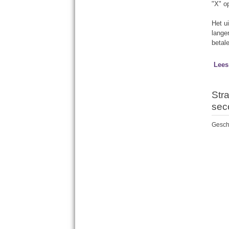
"X" o
Het u
lange
betal
Lees
Str
sec
Geschr