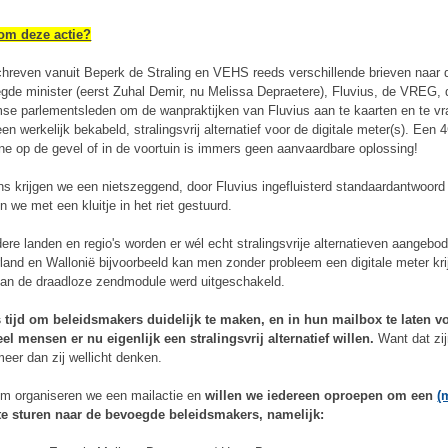
om deze actie?
chreven vanuit Beperk de Straling en VEHS reeds verschillende brieven naar 
gde minister (eerst Zuhal Demir, nu Melissa Depraetere), Fluvius, de VREG, 
se parlementsleden om de wanpraktijken van Fluvius aan te kaarten en te v
en werkelijk bekabeld, stralingsvrij alternatief voor de digitale meter(s).
Een 4
ne op de gevel of in de voortuin is immers geen aanvaardbare oplossing!
ns krijgen we een nietszeggend, door Fluvius ingefluisterd standaardantwoord
n we met een kluitje in het riet gestuurd.
dere landen en regio's worden er wél echt stralingsvrije alternatieven aangebod
land en Wallonië bijvoorbeeld kan men zonder probleem een digitale meter kri
an de draadloze zendmodule werd uitgeschakeld.
s tijd om beleidsmakers duidelijk te maken, en in hun mailbox te laten v
el mensen er nu eigenlijk een stralingsvrij alternatief willen.
Want dat zij
meer dan zij wellicht denken.
m organiseren we een mailactie en
willen we iedereen oproepen om een
(
e sturen naar de bevoegde beleidsmakers, namelijk: