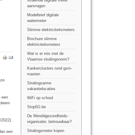
stralende digitale meter
aanvragen
Modelbrief digitale
watermeter
Slimme elektriciteitsmeters
Brochure slimme
elektriciteitsmeters
Wat is er mis met de
Vlaamse stralingsnorm?
Kankerclusters rond gsm-
masten
oze
Stralingsarme
vakantielocaties
o een
WiFi op school
obleem
Stop5G.be
De Wereldgezondheids-
/2022).
organisatie: betrouwbaar?
Stralingsmeter kopen
 dan een