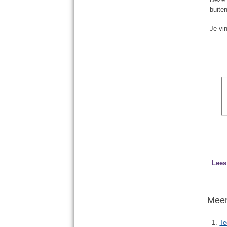
buite
Je vi
Lees
Meer 
Te