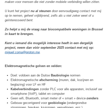
maken voor mensen die niet zonder mobiele verbinding willen zitten.
U kunt het project
nu al steunen
door eenvoudigweg contact met mij
op te nemen, geheel vrijblijvend, zelfs als u niet zeker weet of u
geïnteresseerd bent.
Zo helpt u mij de vraag naar biocompatibele woningen in Brussel
in kaart te brengen.
Kent u iemand die mogelijk interesse heeft in een dergelijk
project, neem dan vóór september 2025 contact met mij op:
miguel.coma@proton.me
.
Elektromagnetische golven en velden:
Doel: voldoen aan de Duitse
Baubiologie
normen
Elektromagnetische
afscherming
(muren, dak, kozijnen en
beglazing) voor LF en HF
Kabelverbindingen
zonder PLC voor alle apparaten, inclusief uw
smartphone (VoIP), tablet en computer
Geen wifi, Bluetooth, smart meter of « smart » device-
zenders
Gebouw gecorrigeerd voor
geobiologie
(ondergrondse
stromingen, breuken, kruisingen, wervelingen, enz.)