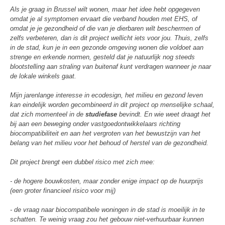
Als je graag in Brussel wilt wonen, maar het idee hebt opgegeven
omdat je al symptomen ervaart die verband houden met EHS, of
omdat je je gezondheid of die van je dierbaren wilt beschermen of
zelfs verbeteren, dan is dit project wellicht iets voor jou. Thuis, zelfs
in de stad, kun je in een gezonde omgeving wonen die voldoet aan
strenge en erkende normen, gesteld dat je natuurlijk nog steeds
blootstelling aan straling van buitenaf kunt verdragen wanneer je naar
de lokale winkels gaat.
Mijn jarenlange interesse in ecodesign, het milieu en gezond leven
kan eindelijk worden gecombineerd in dit project op menselijke schaal,
dat zich momenteel in de
studiefase
bevindt. En wie weet draagt het
bij aan een beweging onder vastgoedontwikkelaars richting
biocompatibiliteit en aan het vergroten van het bewustzijn van het
belang van het milieu voor het behoud of herstel van de gezondheid.
Dit project brengt een dubbel risico met zich mee:
- de hogere bouwkosten, maar zonder enige impact op de huurprijs
(een groter financieel risico voor mij)
- de vraag naar biocompatibele woningen in de stad is moeilijk in te
schatten. Te weinig vraag zou het gebouw niet-verhuurbaar kunnen