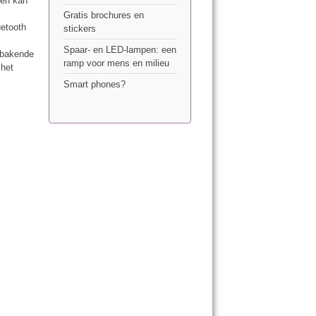
Men kan
Gratis brochures en
uetooth
stickers
Spaar- en LED-lampen: een
gebakende
ramp voor mens en milieu
 het
Smart phones?