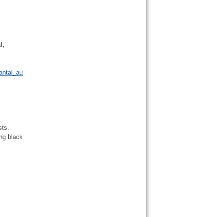
l,
antal_au
sts.
ing black