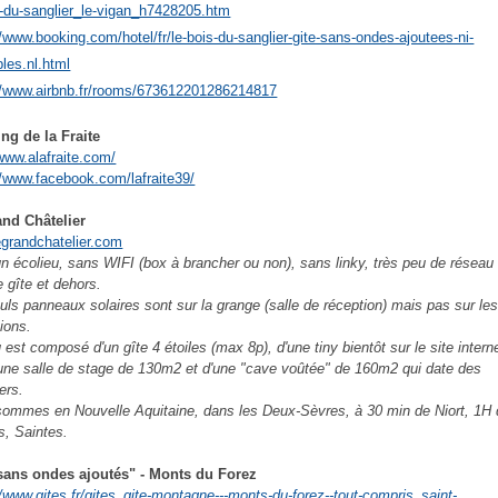
s-du-sanglier_le-vigan_h7428205.htm
//www.booking.com/hotel/fr/le-bois-du-sanglier-gite-sans-ondes-ajoutees-ni-
bles.nl.html
//www.airbnb.fr/rooms/673612201286214817
ng de la Fraite
/www.alafraite.com/
//www.facebook.com/lafraite39/
and Châtelier
grandchatelier.com
un écolieu, sans WIFI (box à brancher ou non), sans linky, très peu de réseau
e gîte et dehors.
uls panneaux solaires sont sur la grange (salle de réception) mais pas sur le
tions.
u est composé d'un gîte 4 étoiles (max 8p), d'une tiny bientôt sur le site inter
'une salle de stage de 130m2 et d'une "cave voûtée" de 160m2 qui date des
ers.
ommes en Nouvelle Aquitaine, dans les Deux-Sèvres, à 30 min de Niort, 1H
rs, Saintes.
sans ondes ajoutés" - Monts du Forez
//www.gites.fr/gites_gite-montagne---monts-du-forez--tout-compris_saint-