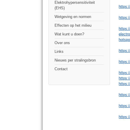
Elektrohypersensitiviteit
https:
(EHS)
Wetgeving en normen
https:
Effecten op het milieu
https:
electr
Wat kunt u doen?
hotspo
Over ons
https:
Links
Nieuws per stralingsbron
https:
Contact
https:
https:
https
https:
https:
https:/