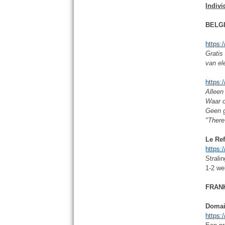
Indivi
BELG
https:
Gratis
van el
https
Alleen 
Waar o
Geen g
"There
Le Re
https:
Strali
1-2 we
FRAN
Domai
https: