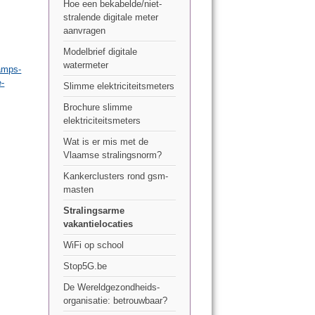
Hoe een bekabelde/niet-
stralende digitale meter
aanvragen
Modelbrief digitale
watermeter
amps-
e-
Slimme elektriciteitsmeters
Brochure slimme
elektriciteitsmeters
Wat is er mis met de
Vlaamse stralingsnorm?
Kankerclusters rond gsm-
masten
Stralingsarme
vakantielocaties
WiFi op school
Stop5G.be
De Wereldgezondheids-
organisatie: betrouwbaar?