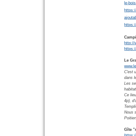
le-boi
https:
ajouta
https:
Campi
http:/
https:
Le Gr
www.le
C'est 
dans l
Les se
habita
Ce lie
4p), d
Templi
Nous s
Poitie
Gîte "
https: