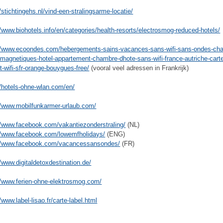
//stichtingehs.nl/vind-een-stralingsarme-locatie/
//www.biohotels.info/en/categories/health-resorts/electrosmog-reduced-hotels/
//www.ecoondes.com/hebergements-sains-vacances-sans-wifi-sans-ondes-ch
omagnetiques-hotel-appartement-chambre-dhote-sans-wifi-france-autriche-cart
t-wifi-sfr-orange-bouygues-free/
(vooral veel adressen in Frankrijk)
//hotels-ohne-wlan.com/en/
//www.mobilfunkarmer-urlaub.com/
//www.facebook.com/vakantiezonderstraling/
(NL)
//www.facebook.com/lowemfholidays/
(ENG)
://www.facebook.com/vacancessansondes/
(FR)
//www.digitaldetoxdestination.de/
//www.ferien-ohne-elektrosmog.com/
/www.label-lisao.fr/carte-label.html