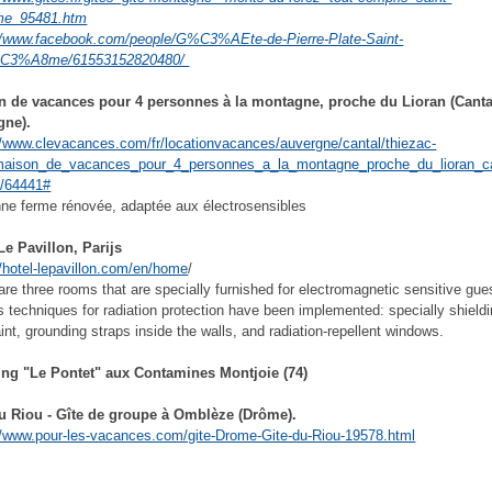
me_95481.htm
//www.facebook.com/people/G%C3%AEte-de-Pierre-Plate-Saint-
C3%A8me/61553152820480/
n de vacances pour 4 personnes à la montagne, proche du Lioran (Canta
gne).
//www.clevacances.com/fr/locationvacances/auvergne/cantal/thiezac-
maison_de_vacances_pour_4_personnes_a_la_montagne_proche_du_lioran_c
e/64441#
ne ferme rénovée, adaptée aux électrosensibles
Le Pavillon, Parijs
//hotel-lepavillon.com/en/home
/
are three rooms that are specially furnished for electromagnetic sensitive gue
s techniques for radiation protection have been implemented: specially shield
aint, grounding straps inside the walls, and radiation-repellent windows.
ng "Le Pontet" aux Contamines Montjoie (74)
du Riou - Gîte de groupe à Omblèze (Drôme).
//www.pour-les-vacances.com/gite-Drome-Gite-du-Riou-19578.html