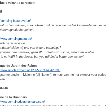
duele vakantie-adressen:
IÊ
//camping-beaureve.be/
 wifi is beschikbaar, maar alleen rond de receptie om het kampeerterrein vrij 
ektromagnetische golven.
://www.campingmaka.be/
wifi bij de receptie.
nderscheiden wij ons van andere campings?
roepen, geen muziek, geen WIFI. Wel rust, ruimte, natuur en wildlife.
 is no WIFI in the forest, but you will find a better connection"
fuge du Jardin des Reines
//www.airbnb.fr/rooms/1120955874143423393
ngsarme studio in Malonne (bij Namen), te huur van mei tot oktober voor perio
ken.
KRIJK
ne de la Briandais
//www.domainedelabriandais.com/