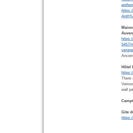
anthe
https:
Anth%
Maiso
Auver
https:
5457/
vergn
Ancien
Hôtel 
https:
There 
Variou
wall p
Campi
Gite 
https: