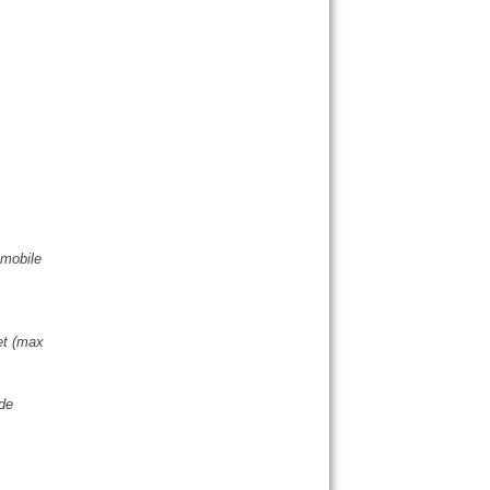
 mobile
s
net (max
 de