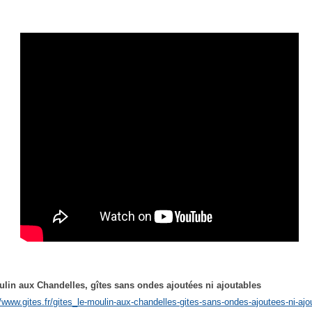
lin aux Chandelles, gîtes sans ondes ajoutées ni ajoutables
//www.gites.fr/gites_le-moulin-aux-chandelles-gites-sans-ondes-ajoutees-ni-ajo