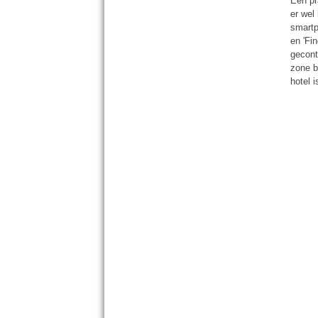
E
en pr
er wel
smartp
en 'Fi
gecont
zone b
hotel 