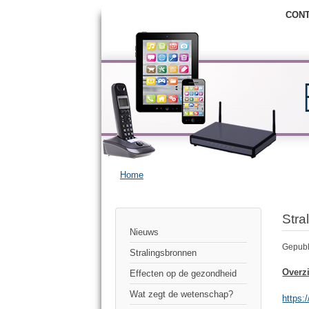
CON
Home
Stra
Nieuws
Gepubl
Stralingsbronnen
Overz
Effecten op de gezondheid
Wat zegt de wetenschap?
https: