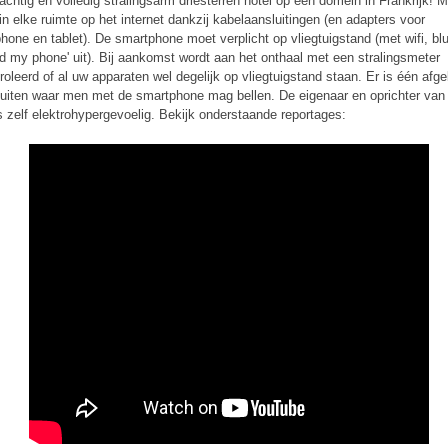
achtig en volledig stralingsarm driesterren hotel op een domein in Frankrijk! 
 in elke ruimte op het internet dankzij kabelaansluitingen (en adapters voor
hone en tablet). De smartphone moet verplicht op vliegtuigstand (met wifi, bl
nd my phone' uit). Bij aankomst wordt aan het onthaal met een stralingsmeter
roleerd of al uw apparaten wel degelijk op vliegtuigstand staan. Er is één af
uiten waar men met de smartphone mag bellen. De eigenaar en oprichter van
is zelf elektrohypergevoelig. Bekijk onderstaande reportages: