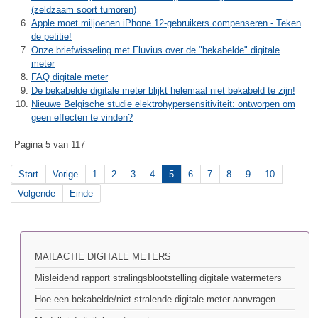
(zeldzaam soort tumoren)
Apple moet miljoenen iPhone 12-gebruikers compenseren - Teken
de petitie!
Onze briefwisseling met Fluvius over de "bekabelde" digitale
meter
FAQ digitale meter
De bekabelde digitale meter blijkt helemaal niet bekabeld te zijn!
Nieuwe Belgische studie elektrohypersensitiviteit: ontworpen om
geen effecten te vinden?
Pagina 5 van 117
Start
Vorige
1
2
3
4
5
6
7
8
9
10
Volgende
Einde
MAILACTIE DIGITALE METERS
Misleidend rapport stralingsblootstelling digitale watermeters
Hoe een bekabelde/niet-stralende digitale meter aanvragen