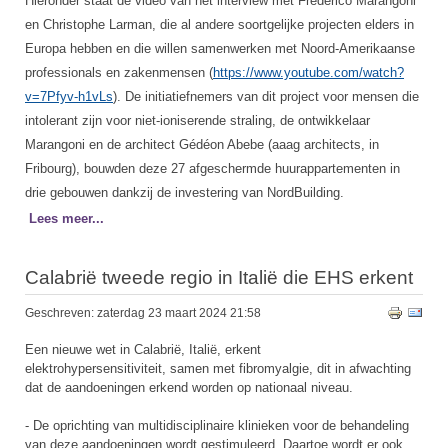
Hieronder staat de video van het interview met Frederico Marangoni
en Christophe Larman, die al andere soortgelijke projecten elders in
Europa hebben en die willen samenwerken met Noord-Amerikaanse
professionals en zakenmensen (
https://www.youtube.com/watch?
v=7Pfyv-h1vLs
). De initiatiefnemers van dit project voor mensen die
intolerant zijn voor niet-ioniserende straling, de ontwikkelaar
Marangoni en de architect Gédéon Abebe (aaag architects, in
Fribourg), bouwden deze 27 afgeschermde huurappartementen in
drie gebouwen dankzij de investering van NordBuilding.
Lees meer...
Calabrië tweede regio in Italië die EHS erkent
Geschreven: zaterdag 23 maart 2024 21:58
Een nieuwe wet in Calabrië, Italië, erkent
elektrohypersensitiviteit, samen met fibromyalgie, dit in afwachting
dat de aandoeningen erkend worden op nationaal niveau.
- De oprichting van multidisciplinaire klinieken voor de behandeling
van deze aandoeningen wordt gestimuleerd. Daartoe wordt er ook