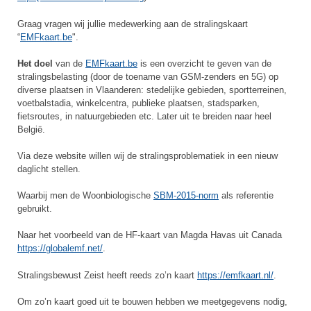
Graag vragen wij jullie medewerking aan de stralingskaart
“
EMFkaart.be
".
Het doel
van de
EMFkaart.be
is een overzicht te geven van de
stralingsbelasting (door de toename van GSM-zenders en 5G) op
diverse plaatsen in Vlaanderen: stedelijke gebieden, sportterreinen,
voetbalstadia, winkelcentra, publieke plaatsen, stadsparken,
fietsroutes, in natuurgebieden etc. Later uit te breiden naar heel
België.
Via deze website willen wij de stralingsproblematiek in een nieuw
daglicht stellen.
Waarbij men de Woonbiologische
SBM-2015-norm
als referentie
gebruikt.
Naar het voorbeeld van de HF-kaart van Magda Havas uit Canada
https://globalemf.net/
.
Stralingsbewust Zeist heeft reeds zo’n kaart
https://emfkaart.nl/
.
Om zo’n kaart goed uit te bouwen hebben we meetgegevens nodig,