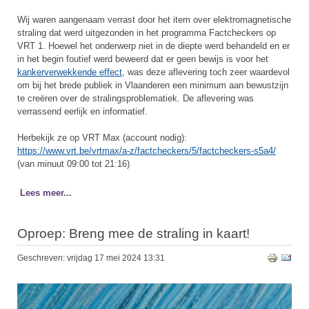
Wij waren aangenaam verrast door het item over elektromagnetische
straling dat werd uitgezonden in het programma Factcheckers op
VRT 1. Hoewel het onderwerp niet in de diepte werd behandeld en er
in het begin foutief werd beweerd dat er geen bewijs is voor het
kankerverwekkende effect
, was deze aflevering toch zeer waardevol
om bij het brede publiek in Vlaanderen een minimum aan bewustzijn
te creëren over de stralingsproblematiek. De aflevering was
verrassend eerlijk en informatief.
Herbekijk ze op VRT Max (account nodig):
https://www.vrt.be/vrtmax/a-z/factcheckers/5/factcheckers-s5a4/
(van minuut 09:00 tot 21:16)
Lees meer...
Oproep: Breng mee de straling in kaart!
Geschreven: vrijdag 17 mei 2024 13:31