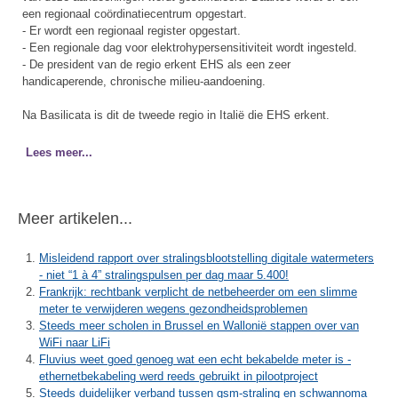
een regionaal coördinatiecentrum opgestart.
- Er wordt een regionaal register opgestart.
- Een regionale dag voor elektrohypersensitiviteit wordt ingesteld.
- De president van de regio erkent EHS als een zeer
handicaperende, chronische milieu-aandoening.
Na Basilicata is dit de tweede regio in Italië die EHS erkent.
Lees meer...
Meer artikelen...
Misleidend rapport over stralingsblootstelling digitale watermeters
- niet “1 à 4” stralingspulsen per dag maar 5.400!
Frankrijk: rechtbank verplicht de netbeheerder om een slimme
meter te verwijderen wegens gezondheidsproblemen
Steeds meer scholen in Brussel en Wallonië stappen over van
WiFi naar LiFi
Fluvius weet goed genoeg wat een echt bekabelde meter is -
ethernetbekabeling werd reeds gebruikt in pilootproject
Steeds duidelijker verband tussen gsm-straling en schwannoma