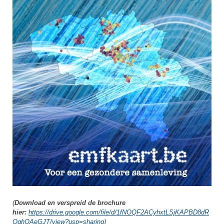
(
Download en verspreid de brochure
hier:
https://drive.google.com/file/d/1fNOQF2ACyhxtLSjKAPBD8dR
OqhQAeGJT/view?usp=sharing
)