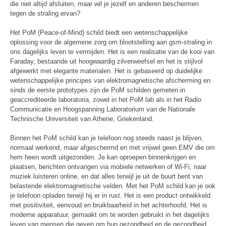
die niet altijd afsluiten, maar wil je jezelf en anderen beschermen
tegen de straling ervan?
Het PoM (Peace-of-Mind) schild biedt een wetenschappelijke
oplossing voor de algemene zorg om blootstelling aan gsm-straling in
ons dagelijks leven te vermijden. Het is een realisatie van de kooi van
Faraday, bestaande uit hoogwaardig zilverweefsel en het is stijlvol
afgewerkt met elegante materialen. Het is gebaseerd op duidelijke
wetenschappelijke principes van elektromagnetische afscherming en
sinds de eerste prototypes zijn de PoM schilden gemeten in
geaccrediteerde laboratoria, zowel in het PoM lab als in het Radio
Communicatie en Hoogspanning Laboratorium van de Nationale
Technische Universiteit van Athene, Griekenland.
Binnen het PoM schild kan je telefoon nog steeds naast je blijven,
normaal werkend, maar afgeschermd en met vrijwel geen EMV die om
hem heen wordt uitgezonden. Je kan oproepen binnenkrijgen en
plaatsen, berichten ontvangen via mobiele netwerken of Wi-Fi, naar
muziek luisteren online, en dat alles terwijl je uit de buurt bent van
belastende elektromagnetische velden. Met het PoM schild kan je ook
je telefoon opladen terwijl hij er in rust. Het is een product ontwikkeld
met positiviteit, eenvoud en bruikbaarheid in het achterhoofd. Het is
moderne apparatuur, gemaakt om te worden gebruikt in het dagelijks
leven van mensen die geven om hun gezondheid en de gezondheid