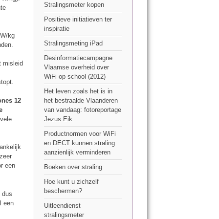
Stralingsmeter kopen
hte
Positieve initiatieven ter
inspiratie
4 W/kg
Stralingsmeting iPad
nden.
Desinformatiecampagne
 misleid
Vlaamse overheid over
WiFi op school (2012)
topt.
Het leven zoals het is in
ones 12
het bestraalde Vlaanderen
e
van vandaag: fotoreportage
vele
Jezus Eik
Productnormen voor WiFi
en DECT kunnen straling
ankelijk
aanzienlijk verminderen
 zeer
or een
Boeken over straling
Hoe kunt u zichzelf
beschermen?
t dus
l een
Uitleendienst
stralingsmeter