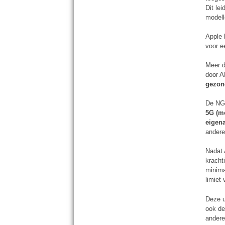
Dit le
modell
Apple 
voor e
Meer d
door A
gezon
De NGO
5G (mo
eigena
andere
Nadat 
kracht
minima
limiet
Deze u
ook de
andere