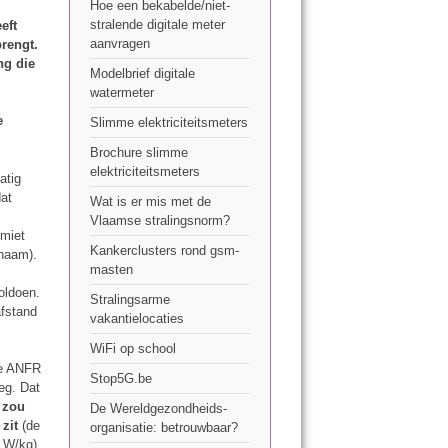
Hoe een bekabelde/niet-
stralende digitale meter
eft
aanvragen
rengt.
ng die
Modelbrief digitale
watermeter
e
Slimme elektriciteitsmeters
Brochure slimme
elektriciteitsmeters
atig
dat
Wat is er mis met de
Vlaamse stralingsnorm?
imiet
Kankerclusters rond gsm-
chaam).
masten
oldoen.
Stralingsarme
afstand
vakantielocaties
WiFi op school
de ANFR
Stop5G.be
eg. Dat
 zou
De Wereldgezondheids-
zit
(de
organisatie: betrouwbaar?
 W/kg).