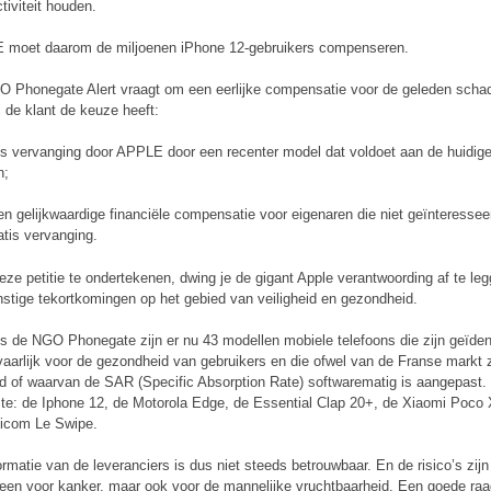
tiviteit houden.
 moet daarom de miljoenen iPhone 12-gebruikers compenseren.
 Phonegate Alert vraagt om een eerlijke compensatie voor de geleden scha
j de klant de keuze heeft:
is vervanging door APPLE door een recenter model dat voldoet aan de huidig
n;
en gelijkwaardige financiële compensatie voor eigenaren die niet geïnteresseer
atis vervanging.
eze petitie te ondertekenen, dwing je de gigant Apple verantwoording af te le
rnstige tekortkomingen op het gebied van veiligheid en gezondheid.
s de NGO Phonegate zijn er nu 43 modellen mobiele telefoons die zijn geïdent
vaarlijk voor de gezondheid van gebruikers en die ofwel van de Franse markt z
d of waarvan de SAR (Specific Absorption Rate) softwarematig is aangepast.
te: de Iphone 12, de Motorola Edge, de Essential Clap 20+, de Xiaomi Poco
icom Le Swipe.
ormatie van de leveranciers is dus niet steeds betrouwbaar. En de risico’s zijn
lleen voor kanker, maar ook voor de mannelijke vruchtbaarheid. Een goede ra