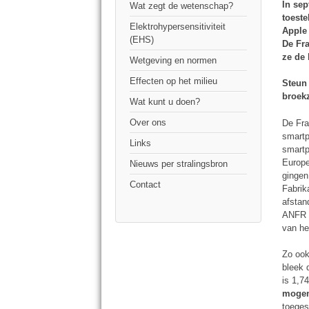
In se
Wat zegt de wetenschap?
toeste
Elektrohypersensitiviteit
Apple 
(EHS)
De Fr
ze de 
Wetgeving en normen
Effecten op het milieu
Steun
broekz
Wat kunt u doen?
Over ons
De Fra
smart
Links
smartp
Europe
Nieuws per stralingsbron
gingen
Contact
Fabrik
afstan
ANFR h
van he
Zo ook
bleek 
is 1,7
mogen
toeges