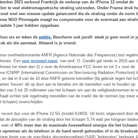
ptember 2023 verbood Frankrijk de verkoop van de iPhone 12 omdat de
llen te veel elektromagnetische straling uitzonden. Onder Franse druk he
snel snel een nieuwe update gelanceerd die de straling onder de norm b
anse NGO Phonegate vraagt nu compensatie voor de overmaat aan strali
laatste 3 jaar hebben opgedaan.
 hun eis en teken de
petitie.
Bescherm ook jezelf: steek je gsm nooit in j
ak als die aanstaat. Afstand is je vriend.
nse overheidsinstantie ANFR (Agence Nationale des Fréquences) test regelm
phones. Een
peer reviewed paper
van prof. O. Gandhi gaf reeds in 2019 aan 
hones tot meer dan 11 x over de Amerikaanse FCC limiet en tot 3 x over de
se ICNIRP (International Commission on Non-Ionizing Radiation Protection) l
, en dat in 9 van de 10 door ANFR geteste toestellen (bij gebruik tegen het li
anten ‘lossen’ dit op door aan te bevelen om de toestellen vast te houden op
den van 5 tot 25 millimeter van het lichaam om aan de veiligheidsnormen te v
aalt echter ook regelmatig toestellen van de markt die de normen (op meer 
t lichaam) overschrijden.
 recent dus voor de iPhone 12 5G (model A2403). Uit tests uitgevoerd door 
dat de absorptie van de straling door het lichaam 5,74 watt per kilogram bedro
4 watt of
40% meer dan de maximale hoeveelheid energie die het lichaam
 opnemen als de telefoon in de hand wordt gehouden of in de broekzak 
tane limiet van de specifieke absorptiesnelheid (SAR) “ledematen” bedraagt 4