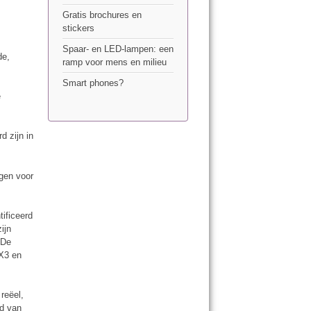
Gratis brochures en
stickers
Spaar- en LED-lampen: een
de,
ramp voor mens en milieu
Smart phones?
e
d zijn in
ggen voor
ificeerd
ijn
 De
 X3 en
 reëel,
ad van