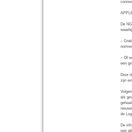
connec
APPLE
De NGO
waarbi
– Grat
norme
– Of e
een gr
Door d
zijn e
Volgen
als ge
gehaal
nieuws
de Log
De inf
niet a