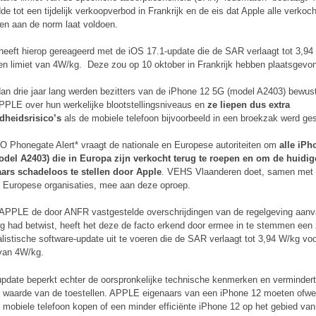
idde tot een tijdelijk verkoopverbod in Frankrijk en de eis dat Apple alle verkoc
en aan de norm laat voldoen.
heeft hierop gereageerd met de iOS 17.1-update die de SAR verlaagt tot 3,9
en limiet van 4W/kg. Deze zou op 10 oktober in Frankrijk hebben plaatsgevo
an drie jaar lang werden bezitters van de iPhone 12 5G (model A2403) bewust
PPLE over hun werkelijke blootstellingsniveaus en
ze liepen dus extra
dheidsrisico’s
als de mobiele telefoon bijvoorbeeld in een broekzak werd ges
 Phonegate Alert* vraagt de nationale en Europese autoriteiten om
alle iPh
del A2403) die in Europa zijn verkocht terug te roepen en om de huidig
ars schadeloos te stellen door Apple
. VEHS Vlaanderen doet, samen met 
 Europese organisaties, mee aan deze oproep.
APPLE de door ANFR vastgestelde overschrijdingen van de regelgeving aanv
ig had betwist, heeft het deze de facto erkend door ermee in te stemmen een
listische software-update uit te voeren die de SAR verlaagt tot 3,94 W/kg vo
 van 4W/kg.
pdate beperkt echter de oorspronkelijke technische kenmerken en verminder
 waarde van de toestellen. APPLE eigenaars van een iPhone 12 moeten ofwe
 mobiele telefoon kopen of een minder efficiënte iPhone 12 op het gebied van