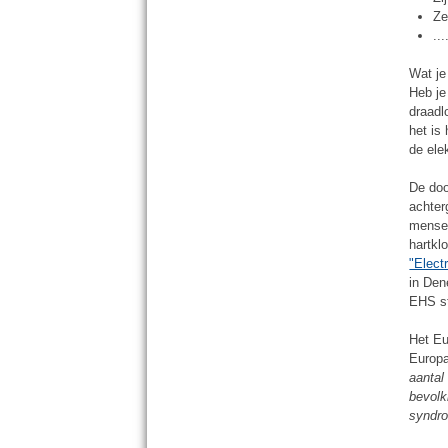
Ze
...
Wat je
Heb je
draadl
het is
de ele
De doo
achter
mensen
hartkl
"Elect
in Den
EHS st
Het Eu
Europ
aantal
bevolk
syndro