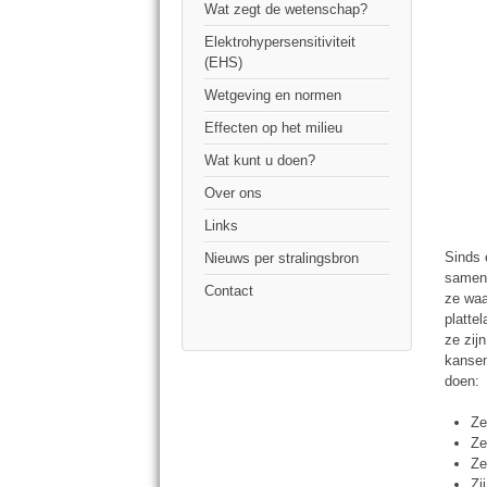
Wat zegt de wetenschap?
Elektrohypersensitiviteit
(EHS)
Wetgeving en normen
Effecten op het milieu
Wat kunt u doen?
Over ons
Links
Sinds 
Nieuws per stralingsbron
samenl
Contact
ze waa
platte
ze zij
kansen
doen:
Ze
Ze
Ze
Zi