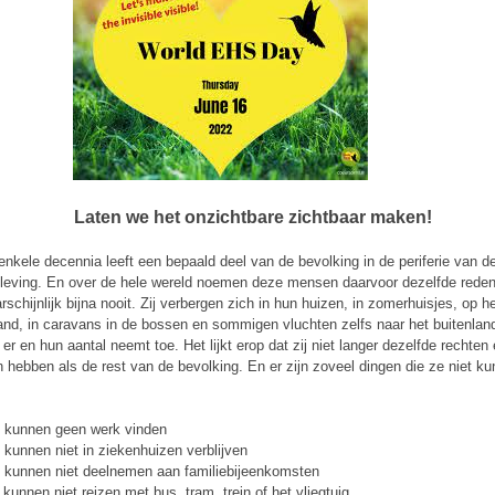
Laten
we
het
onzichtbare
zichtbaar
maken!
enkele decennia leeft een bepaald deel van de bevolking in de periferie van d
eving. En over de hele wereld noemen deze mensen daarvoor dezelfde reden.
rschijnlijk bijna nooit. Zij verbergen zich in hun huizen, in zomerhuisjes, op h
land, in caravans in de bossen en sommigen vluchten zelfs naar het buitenlan
n er en hun aantal neemt toe. Het lijkt erop dat zij niet langer dezelfde rechten
 hebben als de rest van de bevolking. En er zijn zoveel dingen die ze niet k
 kunnen geen werk vinden
 kunnen niet in ziekenhuizen verblijven
 kunnen niet deelnemen aan familiebijeenkomsten
j kunnen niet reizen met bus, tram, trein of het vliegtuig