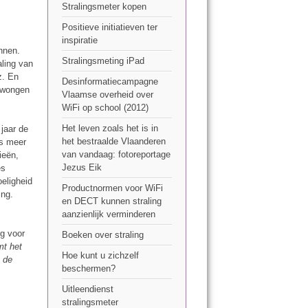
Stralingsmeter kopen
Positieve initiatieven ter
inspiratie
unnen.
Stralingsmeting iPad
aling van
z. En
Desinformatiecampagne
edwongen
Vlaamse overheid over
WiFi op school (2012)
Het leven zoals het is in
jaar de
het bestraalde Vlaanderen
ds meer
van vandaag: fotoreportage
ieën,
Jezus Eik
es
eligheid
Productnormen voor WiFi
ing.
en DECT kunnen straling
aanzienlijk verminderen
ng voor
Boeken over straling
mt het
Hoe kunt u zichzelf
 de
beschermen?
t
Uitleendienst
stralingsmeter