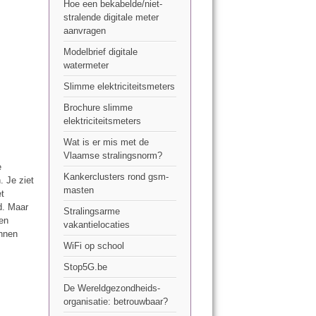
Hoe een bekabelde/niet-
stralende digitale meter
aanvragen
Modelbrief digitale
watermeter
Slimme elektriciteitsmeters
Brochure slimme
elektriciteitsmeters
Wat is er mis met de
Vlaamse stralingsnorm?
e
Kankerclusters rond gsm-
 Je ziet
masten
et
d. Maar
Stralingsarme
 en
vakantielocaties
unnen
WiFi op school
Stop5G.be
De Wereldgezondheids-
organisatie: betrouwbaar?