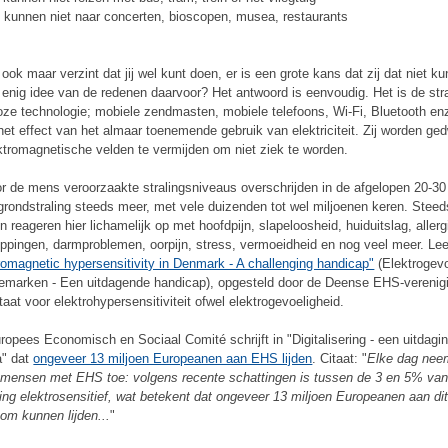
 kunnen niet naar concerten, bioscopen, musea, restaurants
.
 ook maar verzint dat jij wel kunt doen, er is een grote kans dat zij dat niet k
 enig idee van de redenen daarvoor? Het antwoord is eenvoudig. Het is de str
oze technologie; mobiele zendmasten, mobiele telefoons, Wi-Fi, Bluetooth en
 het effect van het almaar toenemende gebruik van elektriciteit. Zij worden g
ktromagnetische velden te vermijden om niet ziek te worden.
r de mens veroorzaakte stralingsniveaus overschrijden in de afgelopen 20-30 
grondstraling steeds meer, met vele duizenden tot wel miljoenen keren. Stee
 reageren hier lichamelijk op met hoofdpijn, slapeloosheid, huiduitslag, allerg
oppingen, darmproblemen, oorpijn, stress, vermoeidheid en nog veel meer. Le
romagnetic hypersensitivity in Denmark - A challenging handicap"
(Elektrogevo
emarken - Een uitdagende handicap), opgesteld door de Deense EHS-verenig
aat voor elektrohypersensitiviteit ofwel elektrogevoeligheid.
ropees Economisch en Sociaal Comité schrijft in "Digitalisering - een uitdagi
a" dat
ongeveer 13 miljoen Europeanen aan EHS lijden
. Citaat: "
Elke dag nee
 mensen met EHS toe: volgens recente schattingen is tussen de 3 en 5% van
ing elektrosensitief, wat betekent dat ongeveer 13 miljoen Europeanen aan di
om kunnen lijden...
"