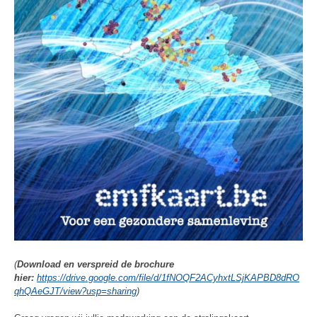
(
Download en verspreid de brochure
hier:
https://drive.google.com/file/d/1fNOQF2ACyhxtLSjKAPBD8dRO
qhQAeGJT/view?usp=sharing
)