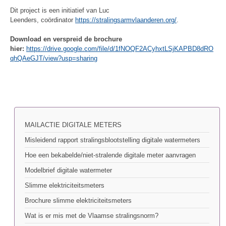
Dit project is een initiatief van Luc
Leenders, coördinator
https://stralingsarmvlaanderen.org/
.
Download en verspreid de brochure
hier:
https://drive.google.com/file/d/1fNOQF2ACyhxtLSjKAPBD8dRO
qhQAeGJT/view?usp=sharing
MAILACTIE DIGITALE METERS
Misleidend rapport stralingsblootstelling digitale watermeters
Hoe een bekabelde/niet-stralende digitale meter aanvragen
Modelbrief digitale watermeter
Slimme elektriciteitsmeters
Brochure slimme elektriciteitsmeters
Wat is er mis met de Vlaamse stralingsnorm?