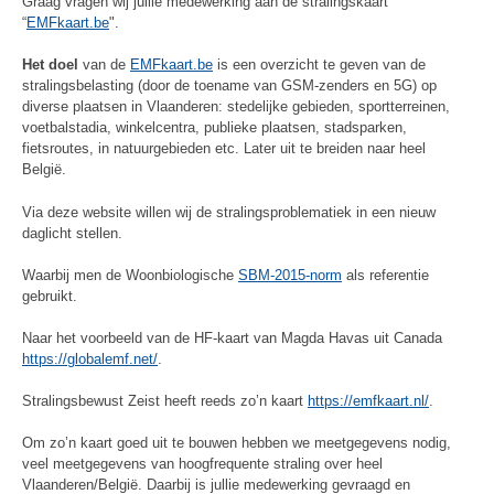
Graag vragen wij jullie medewerking aan de stralingskaart
“
EMFkaart.be
".
Het doel
van de
EMFkaart.be
is een overzicht te geven van de
stralingsbelasting (door de toename van GSM-zenders en 5G) op
diverse plaatsen in Vlaanderen: stedelijke gebieden, sportterreinen,
voetbalstadia, winkelcentra, publieke plaatsen, stadsparken,
fietsroutes, in natuurgebieden etc. Later uit te breiden naar heel
België.
Via deze website willen wij de stralingsproblematiek in een nieuw
daglicht stellen.
Waarbij men de Woonbiologische
SBM-2015-norm
als referentie
gebruikt.
Naar het voorbeeld van de HF-kaart van Magda Havas uit Canada
https://globalemf.net/
.
Stralingsbewust Zeist heeft reeds zo’n kaart
https://emfkaart.nl/
.
Om zo’n kaart goed uit te bouwen hebben we meetgegevens nodig,
veel meetgegevens van hoogfrequente straling over heel
Vlaanderen/België. Daarbij is jullie medewerking gevraagd en