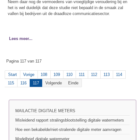
Neem daar nog de vermoedens van vroegtijdige veroudering bij en
het is wel duidelijk dat deze studie niet bepaald in de smaak zal
vallen bij bedrijven uit de draadloze communicatiesector.
Lees meer...
Pagina 117 van 117
Start
Vorige
108
109
110
111
112
113
114
115
116
117
Volgende
Einde
MAILACTIE DIGITALE METERS
Misleidend rapport stralingsblootstelling digitale watermeters
Hoe een bekabelde/niet-stralende digitale meter aanvragen
Modelbrief digitale watermeter