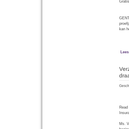
Grati
GENT 
proef
kan h
Lees
Ver
dra
Gesch
Read
Insu
Ms. V