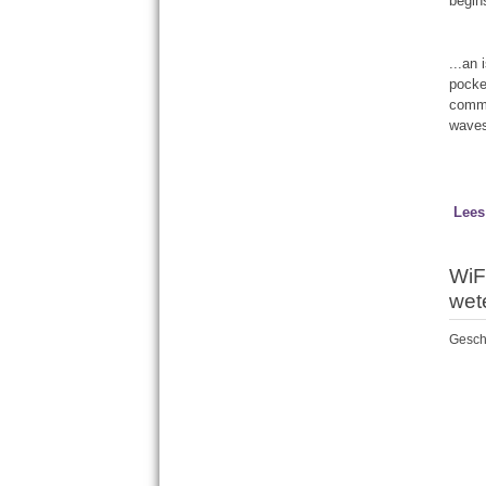
begin
...an
pocke
comme
waves
Lees
WiF
wet
Gesch