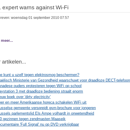
. expert warns against Wi-Fi
reven: woensdag 01 september 2010 07:57
 meer...
artikelen...
e kunt u uzelf tegen elektrosmog beschermen?
raëlisch Ministerie van Gezondheid waarschuwt voor draadloze DECT-telefoo
nadese ouders protesteren tegen WiFi op school
aystation 3 met draadloze bediening straalt enorm
euw boek over 'dirty electricity'
er en meer Amerikaanse horeca schakelen WiFi uit
usselse gemeente verspreidt gsm-brochure voor jongeren
ussels parlementslid Els Ampe volhardt in onwetendheid
0 gezinnen tegen zendmasten Maaseik
cumentaire 'Full Signal' nu op DVD verkrijgbaar