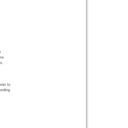
e
ons
es.
 was to
ounding