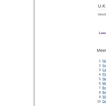
U.K
Gesch
Lees
Meer 
Ho
Is
Ca
Pl
Ni
Me
Br
Br
50
Do