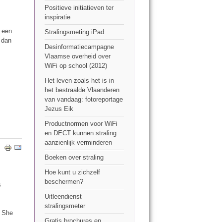
Positieve initiatieven ter
inspiratie
 een
Stralingsmeting iPad
, dan
Desinformatiecampagne
Vlaamse overheid over
WiFi op school (2012)
Het leven zoals het is in
het bestraalde Vlaanderen
van vandaag: fotoreportage
Jezus Eik
Productnormen voor WiFi
en DECT kunnen straling
aanzienlijk verminderen
Boeken over straling
Hoe kunt u zichzelf
beschermen?
s
Uitleendienst
stralingsmeter
. She
Gratis brochures en