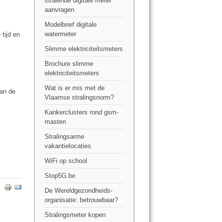
stralende digitale meter
aanvragen
Modelbrief digitale
watermeter
tijd en
Slimme elektriciteitsmeters
Brochure slimme
elektriciteitsmeters
Wat is er mis met de
van de
Vlaamse stralingsnorm?
Kankerclusters rond gsm-
masten
Stralingsarme
vakantielocaties
WiFi op school
Stop5G.be
De Wereldgezondheids-
organisatie: betrouwbaar?
Stralingsmeter kopen