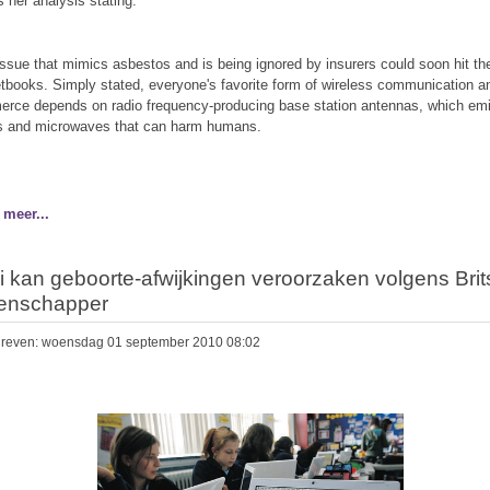
s her analysis stating:
 issue that mimics asbestos and is being ignored by insurers could soon hit the
tbooks. Simply stated, everyone's favorite form of wireless communication a
rce depends on radio frequency-producing base station antennas, which emi
 and microwaves that can harm humans.
 meer...
i kan geboorte-afwijkingen veroorzaken volgens Brit
enschapper
reven: woensdag 01 september 2010 08:02