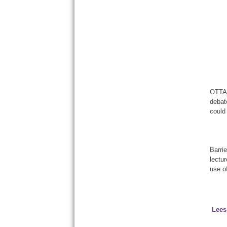
OTTAW
debat
could
Barri
lectu
use o
Lees