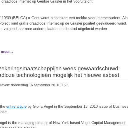
s draadloos internet op Gentse Graslei in het vooruitzicht
10/09 (BELGA) = Gent wordt binnenkort een mekka voor internetsurfers. Als
project rond gratis draadloos internet op de Graslei positief geëvalueerd wordt
et volgend jaar naar andere plaatsen in de stad uitgebreid worden.
 meer...
zekeringsmaatschappijen wees gewaardschuwd:
adloze technologieën mogelijk het nieuwe asbest
reven: donderdag 16 september 2010 11:26
 the
entire article
by Gloria Vogel in the September 13, 2010 issue of Busines
rance.
ogel is the managing director of New York-based Vogel Capital Management