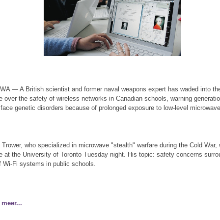
A — A British scientist and former naval weapons expert has waded into th
e over the safety of wireless networks in Canadian schools, warning generati
 face genetic disorders because of prolonged exposure to low-level microwav
e Trower, who specialized in microwave "stealth" warfare during the Cold War,
re at the University of Toronto Tuesday night. His topic: safety concerns surr
f Wi-Fi systems in public schools.
 meer...