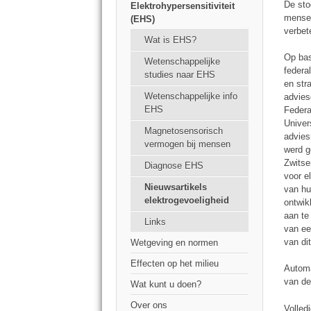
De sto
Elektrohypersensitiviteit
mensen
(EHS)
verbet
Wat is EHS?
Op bas
Wetenschappelijke
federa
studies naar EHS
en str
Wetenschappelijke info
advies
EHS
Federa
Univer
Magnetosensorisch
advies
vermogen bij mensen
werd g
Zwitse
Diagnose EHS
voor e
Nieuwsartikels
van hu
elektrogevoeligheid
ontwik
aan te
Links
van ee
van di
Wetgeving en normen
Effecten op het milieu
Automa
van de
Wat kunt u doen?
Over ons
Volled