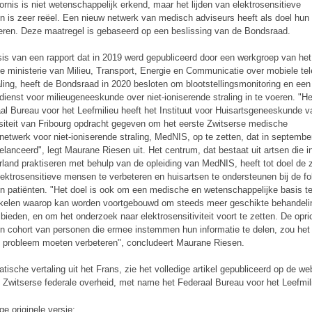
ornis is niet wetenschappelijk erkend, maar het lijden van elektrosensitieve
 is zeer reëel. Een nieuw netwerk van medisch adviseurs heeft als doel hun 
eren. Deze maatregel is gebaseerd op een beslissing van de Bondsraad.
is van een rapport dat in 2019 werd gepubliceerd door een werkgroep van het
le ministerie van Milieu, Transport, Energie en Communicatie over mobiele tel
aling, heeft de Bondsraad in 2020 besloten om blootstellingsmonitoring en een
dienst voor milieugeneeskunde over niet-ioniserende straling in te voeren. "He
al Bureau voor het Leefmilieu heeft het Instituut voor Huisartsgeneeskunde v
siteit van Fribourg opdracht gegeven om het eerste Zwitserse medische
netwerk voor niet-ioniserende straling, MedNIS, op te zetten, dat in septemb
elanceerd", legt Maurane Riesen uit. Het centrum, dat bestaat uit artsen die i
rland praktiseren met behulp van de opleiding van MedNIS, heeft tot doel de 
lektrosensitieve mensen te verbeteren en huisartsen te ondersteunen bij de fo
n patiënten. "Het doel is ook om een medische en wetenschappelijke basis t
kelen waarop kan worden voortgebouwd om steeds meer geschikte behandel
 bieden, en om het onderzoek naar elektrosensitiviteit voort te zetten. De opri
n cohort van personen die ermee instemmen hun informatie te delen, zou het
t probleem moeten verbeteren", concludeert Maurane Riesen.
tische vertaling uit het Frans, zie het volledige artikel gepubliceerd op de we
 Zwitserse federale overheid, met name het Federaal Bureau voor het Leefmil
ige originele versie: