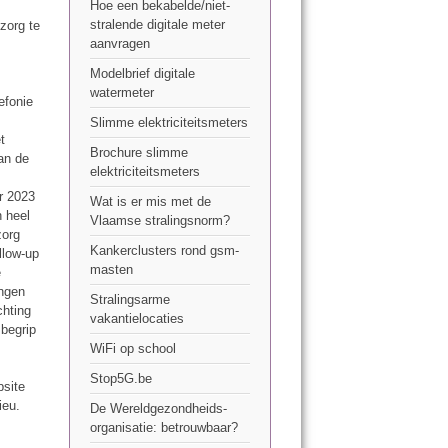
Hoe een bekabelde/niet-
stralende digitale meter
zorg te
aanvragen
Modelbrief digitale
watermeter
efonie
Slimme elektriciteitsmeters
t
Brochure slimme
an de
elektriciteitsmeters
er 2023
Wat is er mis met de
n heel
Vlaamse stralingsnorm?
zorg
Kankerclusters rond gsm-
llow-up
masten
e
ingen
Stralingsarme
chting
vakantielocaties
 begrip
WiFi op school
Stop5G.be
bsite
ieu.
De Wereldgezondheids-
organisatie: betrouwbaar?