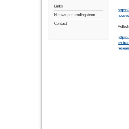
Links
https:
Nieuws per stralingsbron
nouvea
Contact
Volled
https:
ch.tra
reseau