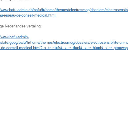
//www.bafu.admin.ch/bafu/fr/home/themes/electrosmog/dossiers/electrosensibil
u-reseau-de-conseil-medical.html
ige Nederlandse vertaling:
//www-bafu-admin-
nslate.goog/bafu/fr/home/themes/electrosmog/dossiers/electrosensibilite-un-n
-de-conseil-medical.html?_x_tr_sl=fr&_x_tr_tl=nl&_x_tr_hl=nl&_x_tr_pto=wa