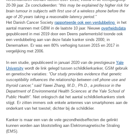
20-39 jaar. Ze concludeerden: “
this may be explained by higher risk for
brain tumour in subjects with first use of a wireless phone before the
age of 20 years taking a reasonable latency period.”
Het Danish Cancer Society
rapporteerde ook een verdubbeling
in het
aantal mannen met GBM in de laatste 10 jaar. Nieuwe
overheidsdata
gepubliceerd in mei 2019 door een Deens parlementslid toonde ook
een verdubbeling aan van deze fatale kanker sinds 2000, in
Denemarken. Er was een 80% verhoging tussen 2015 en 2017 in
vergelijking met 2006.
In een studie, gepubliceerd in januari 2020 van de prestigieuze
Yale
University
wordt de link gelegd tussen schildklierkanker, GSM gebruik
en genetische variaties:
“Our study provides evidence that genetic
susceptibility influences the relationship between cell phone use and
thyroid cancer,” said Yawei Zhang, M.D., Ph.D., a professor in the
Department of Environmental Health Sciences at the Yale School of
Public Health
”. Niet onlogisch dat het aantal schildklierkankers sterk
stijgt. Er zitten immers ook enkele antennes van smartphones aan de
onderkant van het toestel; dichter bij de schildklier.
Kanker is maar een van de vele gezondheidseffecten die gelinkt
kunnen worden aan blootstelling aan Elektromagnetische Straling
(EMS).