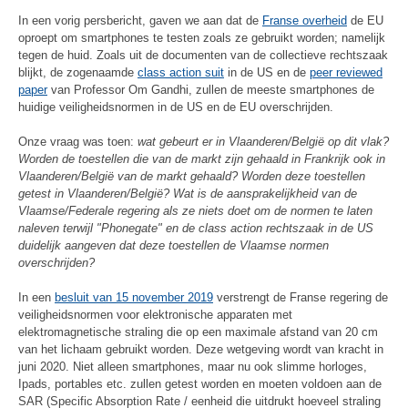
In een vorig persbericht, gaven we aan dat de
Franse overheid
de EU
oproept om smartphones te testen zoals ze gebruikt worden; namelijk
tegen de huid. Zoals uit de documenten van de collectieve rechtszaak
blijkt, de zogenaamde
class action suit
in de US en de
peer reviewed
paper
van Professor Om Gandhi, zullen de meeste smartphones de
huidige veiligheidsnormen in de US en de EU overschrijden.
Onze vraag was toen:
wat gebeurt er in Vlaanderen/België op dit vlak?
Worden de toestellen die van de markt zijn gehaald in Frankrijk ook in
Vlaanderen/België van de markt gehaald? Worden deze toestellen
getest in Vlaanderen/België? Wat is de aansprakelijkheid van de
Vlaamse/Federale regering als ze niets doet om de normen te laten
naleven terwijl "Phonegate" en de class action rechtszaak in de US
duidelijk aangeven dat deze toestellen de Vlaamse normen
overschrijden?
In een
besluit van 15 november 2019
verstrengt de Franse regering de
veiligheidsnormen voor elektronische apparaten met
elektromagnetische straling die op een maximale afstand van 20 cm
van het lichaam gebruikt worden. Deze wetgeving wordt van kracht in
juni 2020. Niet alleen smartphones, maar nu ook slimme horloges,
Ipads, portables etc. zullen getest worden en moeten voldoen aan de
SAR (Specific Absorption Rate / eenheid die uitdrukt hoeveel straling