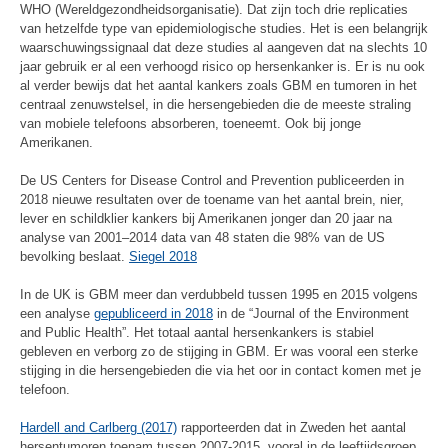
WHO (Wereldgezondheidsorganisatie). Dat zijn toch drie replicaties
van hetzelfde type van epidemiologische studies. Het is een belangrijk
waarschuwingssignaal dat deze studies al aangeven dat na slechts 10
jaar gebruik er al een verhoogd risico op hersenkanker is. Er is nu ook
al verder bewijs dat het aantal kankers zoals GBM en tumoren in het
centraal zenuwstelsel, in die hersengebieden die de meeste straling
van mobiele telefoons absorberen, toeneemt. Ook bij jonge
Amerikanen.
De US Centers for Disease Control and Prevention publiceerden in
2018 nieuwe resultaten over de toename van het aantal brein, nier,
lever en schildklier kankers bij Amerikanen jonger dan 20 jaar na
analyse van 2001–2014 data van 48 staten die 98% van de US
bevolking beslaat.
Siegel 2018
In de UK is GBM meer dan verdubbeld tussen 1995 en 2015 volgens
een analyse
gepubliceerd in 2018
in de “Journal of the Environment
and Public Health”. Het totaal aantal hersenkankers is stabiel
gebleven en verborg zo de stijging in GBM. Er was vooral een sterke
stijging in die hersengebieden die via het oor in contact komen met je
telefoon.
Hardell and Carlberg (2017)
rapporteerden dat in Zweden het aantal
hersentumoren toenam tussen 2007-2015, vooral in de leeftijdsgroep