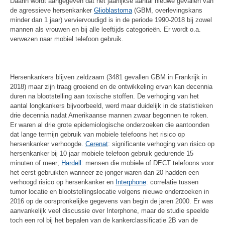
Daarin wordt aangegeven dat het jaarlijkse aantal nieuwe gevallen van
de agressieve hersenkanker
Glioblastoma
(GBM, overlevingskans
minder dan 1 jaar) verviervoudigd is in de periode 1990-2018 bij zowel
mannen als vrouwen en bij alle leeftijds categorieën. Er wordt o.a.
verwezen naar mobiel telefoon gebruik.
Hersenkankers blijven zeldzaam (3481 gevallen GBM in Frankrijk in
2018) maar zijn traag groeiend en de ontwikkeling ervan kan decennia
duren na blootstelling aan toxische stoffen. De verhoging van het
aantal longkankers bijvoorbeeld, werd maar duidelijk in de statistieken
drie decennia nadat Amerikaanse mannen zwaar begonnen te roken.
Er waren al drie grote epidemiologische onderzoeken die aantoonden
dat lange termijn gebruik van mobiele telefoons het risico op
hersenkanker verhoogde.
Cerenat
: significante verhoging van risico op
hersenkanker bij 10 jaar mobiele telefoon gebruik gedurende 15
minuten of meer;
Hardell
: mensen die mobiele of DECT telefoons voor
het eerst gebruikten wanneer ze jonger waren dan 20 hadden een
verhoogd risico op hersenkanker en
Interphone
: correlatie tussen
tumor locatie en blootstellingslocatie volgens nieuwe onderzoeken in
2016 op de oorspronkelijke gegevens van begin de jaren 2000. Er was
aanvankelijk veel discussie over Interphone, maar de studie speelde
toch een rol bij het bepalen van de kankerclassificatie 2B van de