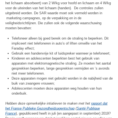
het lichaam absorbeert) van 2 W/kg voor hoofd en lichaam en 4 W/kg
voor de uiteinden van het lichaam (handen). De controles zullen
uitgebreid worden. De SAR waarde moet ook vermeld worden in
marketing campagnes, op de verpakking en in de
veiligheidsrichtlijnen. Die zullen ook de volgende waarschuwing
moeten bevatten:
Telefoneer alleen bij goed bereik om de straling te beperken. Dit
impliceert niet telefoneren in auto’s of liften omwille van het
Faraday effect;
Gebruik een handenvrije kit of luidspreker wanneer je telefoneert;
Kinderen en adolescenten beperkten best het gebruik van
apparaten met elektromagnetische straling. Ze moeten het aantal
gesprekken beperken, lange gesprekken vermijden en ’s avonds
niet meer telefoneren.
Deze apparaten mogen niet gebruikt worden in de nabijheid van de
buik van zwangere vrouwen;
Adolescenten moeten deze apparaten weg houden van hun
onderbuik.
Hebben deze opmerkelijke intiatieven te maken met het
rapport dat
het Franse Publieke Gezondheidsagentschap
(
Santé Publique
France
), gepubliceerd heeft in juli (en aangepast in september) 2019?