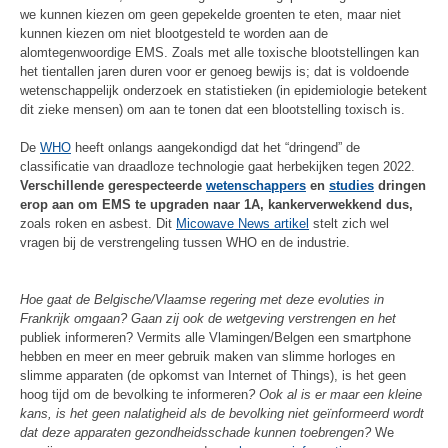
we kunnen kiezen om geen gepekelde groenten te eten, maar niet
kunnen kiezen om niet blootgesteld te worden aan de
alomtegenwoordige EMS. Zoals met alle toxische blootstellingen kan
het tientallen jaren duren voor er genoeg bewijs is; dat is voldoende
wetenschappelijk onderzoek en statistieken (in epidemiologie betekent
dit zieke mensen) om aan te tonen dat een blootstelling toxisch is.
De
WHO
heeft onlangs aangekondigd dat het “dringend” de
classificatie van draadloze technologie gaat herbekijken tegen 2022.
Verschillende gerespecteerde
wetenschappers
en
studies
dringen
erop
aan om EMS te upgraden naar 1A, kankerverwekkend dus,
zoals roken en asbest. Dit
Micowave News artikel
stelt zich wel
vragen bij de verstrengeling tussen WHO en de industrie.
Hoe gaat de Belgische/Vlaamse regering met deze evoluties in
Frankrijk omgaan? Gaan zij ook de wetgeving verstrengen en het
publiek informeren? Vermits alle Vlamingen/Belgen een smartphone
hebben en meer en meer gebruik maken van slimme horloges en
slimme apparaten (de opkomst van Internet of Things), is het geen
hoog tijd om de bevolking te informeren
? Ook al is er maar een kleine
kans, is het geen nalatigheid als de bevolking niet geïnformeerd wordt
dat deze apparaten gezondheidsschade kunnen toebrengen?
We