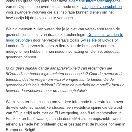
verwijzen graag nog eens naar deze
algemene informatiecampagne
van de Cypriotische overheid alsmede deze
veiligheidsvoorschriften
voor zwangere vrouwen die als inspiratie kunnen dienen om het
bewustzijn bij de bevolking te verhogen.
Weinig mensen zullen weten dat je je niet kan verzekeren tegen de
gezondheidsrisico’s van draadloze technologie.
De risico’s worden te
hoog bevonden
door herverzekeraars zoals
Swiss Re
of Lloyds of
London. De herverzekeraars zullen zeker de bestaande normen
meegenomen hebben in hun risico-inschatting en die niet adequaat
gevonden hebben.
Is dit geen signaal dat de aansprakelijkheid van regeringen die
5G/draadloze technologie toelaten heel hoog is?
Gaat de overheid de
telecomindustrie vragen om verzekeringen aan te bieden die de
gezondheidsrisico’s dekken? Of gaat de overheid de mogelijk factuur
hiervoor doorschuiven naar de belastingbetaler?
We blijven ter beschikking om verdere informatie te verstrekken over
de vele wetenschappelijke studies, een wettelijke opinie die de uitrol
van 5G in strijd acht met de EU wetgeving, een 8 tal rechtszaken in
Frankrijk en Italië waarbij schade door EMS als beroepsziekte werd
erkend alsmede het probleem dat er bestaat met de huidige normen in
Europa en België.