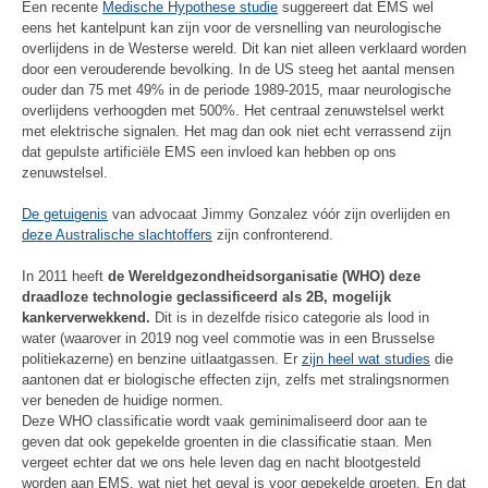
Een recente
Medische Hypothese studie
suggereert dat EMS wel
eens het kantelpunt kan zijn voor de versnelling van neurologische
overlijdens in de Westerse wereld. Dit kan niet alleen verklaard worden
door een verouderende bevolking. In de US steeg het aantal mensen
ouder dan 75 met 49% in de periode 1989-2015, maar neurologische
overlijdens verhoogden met 500%. Het centraal zenuwstelsel werkt
met elektrische signalen. Het mag dan ook niet echt verrassend zijn
dat gepulste artificiële EMS een invloed kan hebben op ons
zenuwstelsel.
De getuigenis
van advocaat Jimmy Gonzalez vóór zijn overlijden en
deze Australische slachtoffers
zijn confronterend.
In 2011 heeft
de Wereldgezondheidsorganisatie (WHO) deze
draadloze technologie geclassificeerd als 2B, mogelijk
kankerverwekkend.
Dit is in dezelfde risico categorie als lood in
water (waarover in 2019 nog veel commotie was in een Brusselse
politiekazerne) en benzine uitlaatgassen. Er
zijn heel wat studies
die
aantonen dat er biologische effecten zijn, zelfs met stralingsnormen
ver beneden de huidige normen.
Deze WHO classificatie wordt vaak geminimaliseerd door aan te
geven dat ook gepekelde groenten in die classificatie staan. Men
vergeet echter dat we ons hele leven dag en nacht blootgesteld
worden aan EMS, wat niet het geval is voor gepekelde groeten. En dat