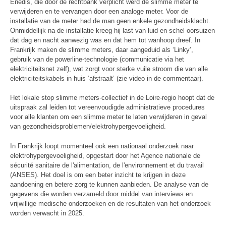
Enedis, die door de rechtbank verplicht werd de slimme meter te
verwijderen en te vervangen door een analoge meter. Voor de
installatie van de meter had de man geen enkele gezondheidsklacht.
Onmiddellijk na de installatie kreeg hij last van luid en schel oorsuizen
dat dag en nacht aanwezig was en dat hem tot wanhoop dreef. In
Frankrijk maken de slimme meters, daar aangeduid als ‘Linky’,
gebruik van de powerline-technologie (communicatie via het
elektriciteitsnet zelf), wat zorgt voor sterke vuile stroom die van alle
elektriciteitskabels in huis ‘afstraalt’ (zie video in de commentaar).
Het lokale stop slimme meters-collectief in de Loire-regio hoopt dat de
uitspraak zal leiden tot vereenvoudigde administratieve procedures
voor alle klanten om een slimme meter te laten verwijderen in geval
van gezondheidsproblemen/elektrohypergevoeligheid.
In Frankrijk loopt momenteel ook een nationaal onderzoek naar
elektrohypergevoeligheid, opgestart door het Agence nationale de
sécurité sanitaire de l'alimentation, de l'environnement et du travail
(ANSES). Het doel is om een beter inzicht te krijgen in deze
aandoening en betere zorg te kunnen aanbieden. De analyse van de
gegevens die worden verzameld door middel van interviews en
vrijwillige medische onderzoeken en de resultaten van het onderzoek
worden verwacht in 2025.