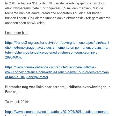
In 2018 schatte ANSES dat 5% van de bevolking getroffen is door
elektrohypersensitiviteit, of ongeveer 3,5 miljoen mensen. Met de
toename van het aantal draadloze apparaten zou dit cijfer hoger
kunnen liggen. Ook dieren kunnen aan elektrosensitiviteit gerelateerde
aandoeningen ontwikkelen.
Lees meer hier:
https://france3-regions.francetvinfo.fr/auvergne-rhone-alpes/loire/saint-
etienne/temoignage-j-avais-des-sifflements-en-permanence-dans-ma-
tete-il-obtient-de-la-justice-qu-enedis-retire-son-compteur-linky-
2896460.html
https://www.connexionfrance.com/article/French-news/https-
www.connexionfrance.com-article-French-news-Court-orders-removal-
of-man-s-Linky-energy-meter
Hieronder nog wat links naar eerdere juridische overwinningen in
Frankrijk:
Tours, juli 2019:
https://www.lemonde.fr/societe/article/2019/07/30/la-justice-demande-