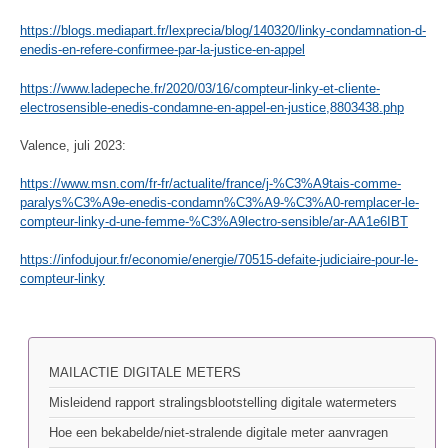
https://blogs.mediapart.fr/lexprecia/blog/140320/linky-condamnation-d-
enedis-en-refere-confirmee-par-la-justice-en-appel
https://www.ladepeche.fr/2020/03/16/compteur-linky-et-cliente-
electrosensible-enedis-condamne-en-appel-en-justice,8803438.php
Valence, juli 2023:
https://www.msn.com/fr-fr/actualite/france/j-%C3%A9tais-comme-
paralys%C3%A9e-enedis-condamn%C3%A9-%C3%A0-remplacer-le-
compteur-linky-d-une-femme-%C3%A9lectro-sensible/ar-AA1e6IBT
https://infodujour.fr/economie/energie/70515-defaite-judiciaire-pour-le-
compteur-linky
MAILACTIE DIGITALE METERS
Misleidend rapport stralingsblootstelling digitale watermeters
Hoe een bekabelde/niet-stralende digitale meter aanvragen