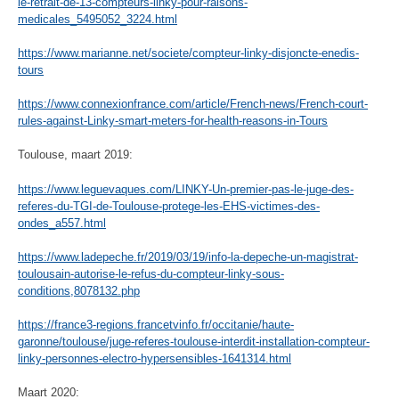
le-retrait-de-13-compteurs-linky-pour-raisons-
medicales_5495052_3224.html
https://www.marianne.net/societe/compteur-linky-disjoncte-enedis-
tours
https://www.connexionfrance.com/article/French-news/French-court-
rules-against-Linky-smart-meters-for-health-reasons-in-Tours
Toulouse, maart 2019:
https://www.leguevaques.com/LINKY-Un-premier-pas-le-juge-des-
referes-du-TGI-de-Toulouse-protege-les-EHS-victimes-des-
ondes_a557.html
https://www.ladepeche.fr/2019/03/19/info-la-depeche-un-magistrat-
toulousain-autorise-le-refus-du-compteur-linky-sous-
conditions,8078132.php
https://france3-regions.francetvinfo.fr/occitanie/haute-
garonne/toulouse/juge-referes-toulouse-interdit-installation-compteur-
linky-personnes-electro-hypersensibles-1641314.html
Maart 2020: