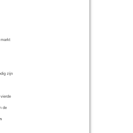
e markt
dig zijn
 vierde
n de
n