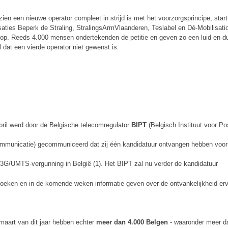
ien een nieuwe operator compleet in strijd is met het voorzorgsprincipe, star
saties Beperk de Straling, StralingsArmVlaanderen, Teslabel en Dé-Mobilisati
e op. Reeds 4.000 mensen ondertekenden de petitie en geven zo een luid en du
l dat een vierde operator niet gewenst is.
pril werd door de Belgische telecomregulator
BIPT
(Belgisch Instituut voor Po
mmunicatie) gecommuniceerd dat zij één kandidatuur ontvangen hebben voor
 3G/UMTS-vergunning in België (1). Het BIPT zal nu verder de kandidatuur
oeken en in de komende weken informatie geven over de ontvankelijkheid er
maart van dit jaar hebben echter
meer dan 4.000 Belgen
- waaronder meer d