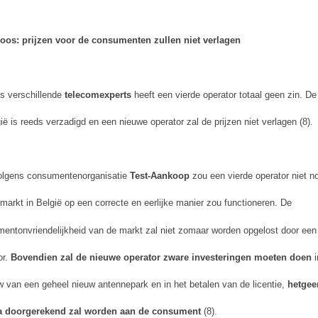
loos: prijzen voor de consumenten zullen niet verlagen
s verschillende
telecomexperts
heeft een vierde operator totaal geen zin. D
gië is reeds verzadigd en een nieuwe operator zal de prijzen niet verlagen (8).
olgens consumentenorganisatie
Test-Aankoop
zou een vierde operator niet no
 markt in België op een correcte en eerlijke manier zou functioneren. De
entonvriendelijkheid van de markt zal niet zomaar worden opgelost door een
or.
Bovendien zal de nieuwe operator zware investeringen moeten doen
i
 van een geheel nieuw antennepark en in het betalen van de licentie,
hetgee
a doorgerekend zal worden aan de consument
(8).