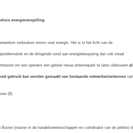
eloze energieverspilling
twerken verbruiken enorm veel energie. Het is in het licht van de
tproblematiek en de dringende nood aan energiebesparing dan ook totaal
ntwoord om een operator een geheel nieuw antennepark te laten uitbouwen
al
oed gebruik kan worden gemaakt van bestaande netwerken/antennes
van
e
oren (9).
 Boone (master in de handelswetenschappen en coördinator van de petitie) st