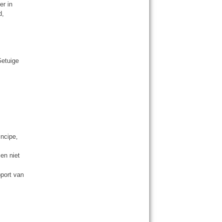
er in
d,
Getuige
incipe,
en niet
port van