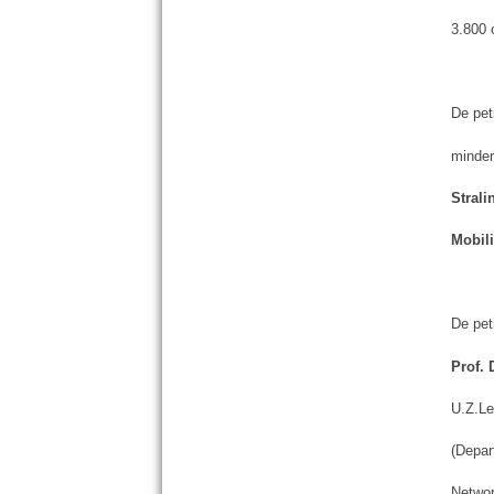
3.800 
De pet
minder
Stral
Mobili
De pet
Prof. 
U.Z.Le
(Depar
Networ