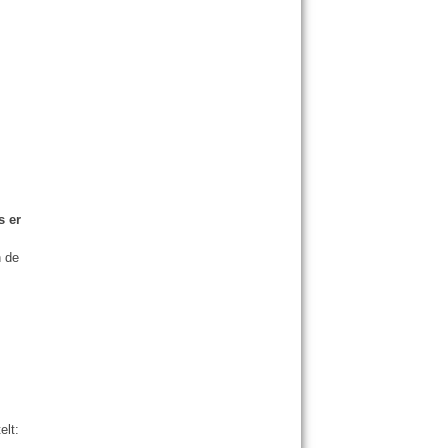
s er
 de
elt: