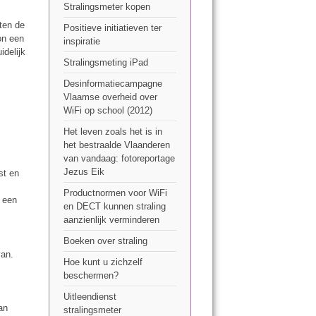
Stralingsmeter kopen
tten de
Positieve initiatieven ter
on een
inspiratie
idelijk
Stralingsmeting iPad
Desinformatiecampagne
Vlaamse overheid over
WiFi op school (2012)
Het leven zoals het is in
het bestraalde Vlaanderen
van vandaag: fotoreportage
Jezus Eik
st en
Productnormen voor WiFi
 een
en DECT kunnen straling
aanzienlijk verminderen
Boeken over straling
van.
Hoe kunt u zichzelf
beschermen?
Uitleendienst
an
stralingsmeter