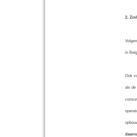
2. Zin
Volgen
in Bel
Ook v
als de
consum
operat
opbouw
daarn