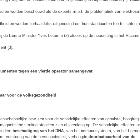
soren worden beschouwd als de experts m.b.t. de problematiek van elektros
heid en werden herhaaldelijk uitgenodigd om hun standpunten toe te lichten, 
ij de Eerste Minister Yves Leterme (2) alsook op de hoorzitting in het Vlaams
ent (3).
gumenten tegen een vierde operator samengevat:
vaar voor de volksgezondheid
enschappelijke bewijzen voor de schadelijke effecten van gepulste, hoogfreq
omagnetische straling stapelen zich al jarenlang op. De schadelijke effecten 
 andere
beschadiging van het DNA
, van het immuunsysteem, van het hormo
m, verstoring van de hersenactiviteit, verhoogde
doorlaatbaarheid van de