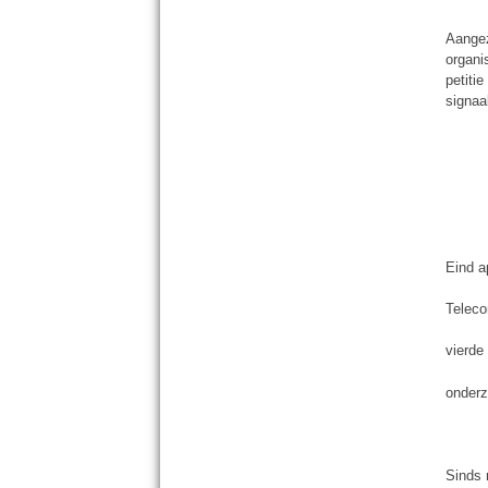
Aangez
organi
petiti
signaa
Eind a
Teleco
vierde
onderz
Sinds 