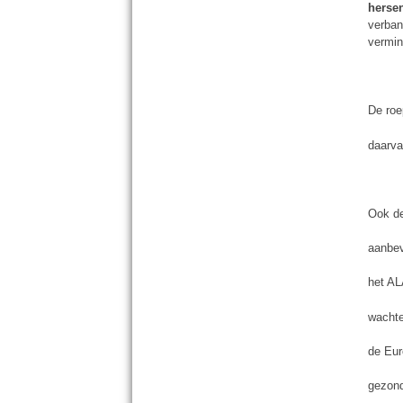
herse
verban
vermin
De roe
daarva
Ook d
aanbev
het AL
wachte
de Eur
gezon