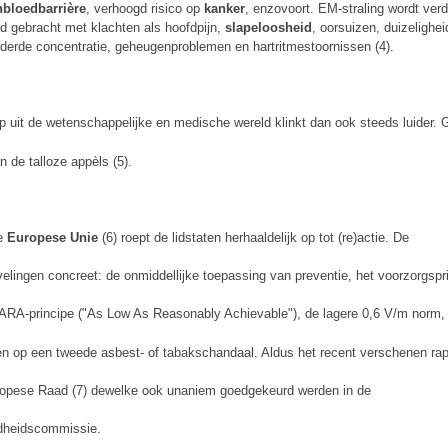
nbloedbarrière
, verhoogd risico op
kanker
, enzovoort. EM-straling wordt verd
d gebracht met klachten als hoofdpijn,
slapeloosheid
, oorsuizen, duizelighei
derde concentratie, geheugenproblemen en hartritmestoornissen (4).
p uit de wetenschappelijke en medische wereld klinkt dan ook steeds luider. 
n de talloze appèls (5).
e
Europese Unie
(6) roept de lidstaten herhaaldelijk op tot (re)actie. De
elingen concreet: de onmiddellijke toepassing van preventie, het voorzorgspr
ARA-principe ("As Low As Reasonably Achievable"), de lagere 0,6 V/m norm, 
n op een tweede asbest- of tabakschandaal. Aldus het recent verschenen rap
opese Raad (7) dewelke ook unaniem goedgekeurd werden in de
dheidscommissie.