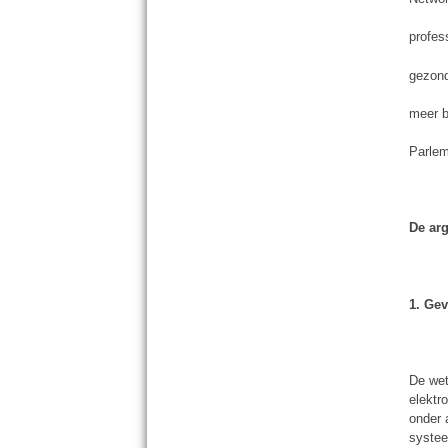
profes
gezond
meer b
Parlem
De ar
1. Ge
De wet
elektr
onder
systee