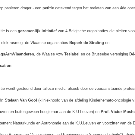
op papieren drager - een
petitie
getekend tegen het toelaten van een 4de oper
itie is een
gezamenlijk initiatief
van 4 Belgische organisaties die pleiten voo
 elektrosmog: de Vlaamse organisaties
Beperk de Straling
en
ingsArmVlaanderen
, de Waalse vzw
Teslabel
en de Brusselse vereniging
Dé
sation
.
itie wordt gesteund door talloze medici alsook door de vooraanstaande profe
Dr. Stefaan Van Gool
(kliniekhoofd van de afdeling Kinderhemato-oncologie v
uven en buitengewoon hoogleraar aan de K.U.Leuven) en
Prof. Victor Mosh
tement Natuurkunde en Astronomie aan de K.U.Leuven en voorzitter van de
king Programme "Nanoscience and Engineering in Superconductivity"). Beid