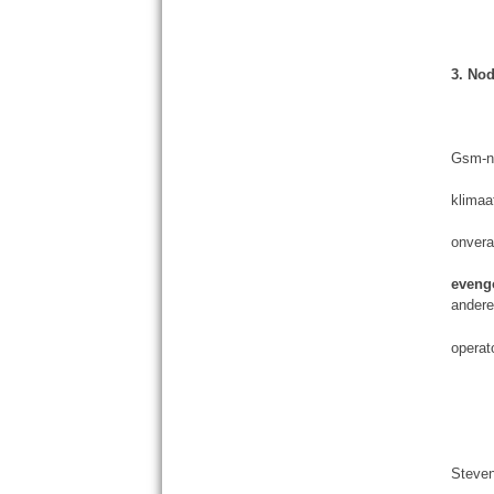
3. Nod
Gsm-ne
klimaa
onvera
eveng
ander
operat
Steven