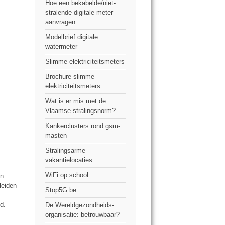
Hoe een bekabelde/niet-
stralende digitale meter
aanvragen
Modelbrief digitale
watermeter
Slimme elektriciteitsmeters
Brochure slimme
elektriciteitsmeters
Wat is er mis met de
Vlaamse stralingsnorm?
Kankerclusters rond gsm-
masten
Stralingsarme
vakantielocaties
WiFi op school
in
leiden
Stop5G.be
e
d.
De Wereldgezondheids-
organisatie: betrouwbaar?