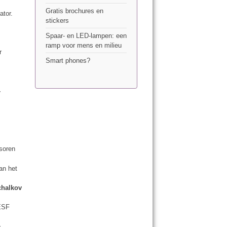
Gratis brochures en
ator.
stickers
Spaar- en LED-lampen: een
ramp voor mens en milieu
r
Smart phones?
-
ssoren
an het
chalkov
 ESF
e