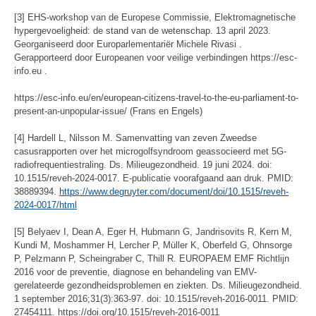
[3] EHS-workshop van de Europese Commissie, Elektromagnetische
hypergevoeligheid: de stand van de wetenschap. 13 april 2023.
Georganiseerd door Europarlementariër Michele Rivasi .
Gerapporteerd door Europeanen voor veilige verbindingen https://esc-
info.eu .
https://esc-info.eu/en/european-citizens-travel-to-the-eu-parliament-to-
present-an-unpopular-issue/ (Frans en Engels)
[4] Hardell L, Nilsson M. Samenvatting van zeven Zweedse
casusrapporten over het microgolfsyndroom geassocieerd met 5G-
radiofrequentiestraling. Ds. Milieugezondheid. 19 juni 2024. doi:
10.1515/reveh-2024-0017. E-publicatie voorafgaand aan druk. PMID:
38889394.
https://www.degruyter.com/document/doi/10.1515/reveh-
2024-0017/html
[5] Belyaev I, Dean A, Eger H, Hubmann G, Jandrisovits R, Kern M,
Kundi M, Moshammer H, Lercher P, Müller K, Oberfeld G, Ohnsorge
P, Pelzmann P, Scheingraber C, Thill R. EUROPAEM EMF Richtlijn
2016 voor de preventie, diagnose en behandeling van EMV-
gerelateerde gezondheidsproblemen en ziekten. Ds. Milieugezondheid.
1 september 2016;31(3):363-97. doi: 10.1515/reveh-2016-0011. PMID:
27454111. https://doi.org/10.1515/reveh-2016-0011