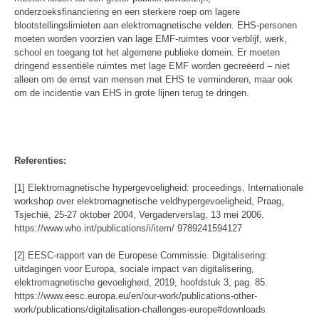
onderzoeksfinanciering en een sterkere roep om lagere
blootstellingslimieten aan elektromagnetische velden. EHS-personen
moeten worden voorzien van lage EMF-ruimtes voor verblijf, werk,
school en toegang tot het algemene publieke domein. Er moeten
dringend essentiële ruimtes met lage EMF worden gecreëerd – niet
alleen om de ernst van mensen met EHS te verminderen, maar ook
om de incidentie van EHS in grote lijnen terug te dringen.
Referenties:
[1] Elektromagnetische hypergevoeligheid: proceedings, Internationale
workshop over elektromagnetische veldhypergevoeligheid, Praag,
Tsjechië, 25-27 oktober 2004, Vergaderverslag, 13 mei 2006.
https://www.who.int/publications/i/item/ 9789241594127
[2] EESC-rapport van de Europese Commissie. Digitalisering:
uitdagingen voor Europa, sociale impact van digitalisering,
elektromagnetische gevoeligheid, 2019, hoofdstuk 3, pag. 85.
https://www.eesc.europa.eu/en/our-work/publications-other-
work/publications/digitalisation-challenges-europe#downloads