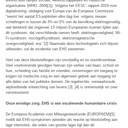
erkend door talrijke sociale, wetenschappelijke en medische
organisaties (WHO, 2004[1]). Volgens het EESC- rapport 2019 over
digitalisering: uitdaging voor Europa van de Europese Commissie
“neemt het aantal ES-patiënten elke dag toe: volgens nieuwe
schattingen is tussen de 3% en 5% van de bevolking elektrogevoelig,
wat betekent dat ongeveer 13 miljoen Europeanen kunnen lijden aan
dit syndroom, dat verschillende namen heeft: elektrogevoeligheid, Wi-
Fi-syndroom, microgolfsyndroom, elektromagnetische
overgevoeligheid, enz.”[2] Naarmate deze technologieën zich blijven
uitbreiden, zal de incidentie van EHS toenemen.
Veel van deze blootstellingen zijn onvrijwillig en nu onontkoombaar.
Veel voorkomende gevolgen hiervan zijn verlies van baan, school en
huis, scheiding van familie en vrienden, onvermogen om toegang te
krijgen tot medische zorg en een algemeen gebrek aan toegang tot
alle delen van het publieke domein. De regelrechte, verwaarloosde
wijdverbreide ontwrichting van levens [3] ,[4] is onmenselijk en zeer
verontrustend.
Onze ernstige zorg: EHS is een escalerende humanitaire crisis
De Europese Academie voor Milieugeneeskunde (EUROPAEM)[5]
meldt dat EHS-symptomen optreden als reactie op blootstelling aan
lage intensiteit, die ordes van grootte lager ligt dan de