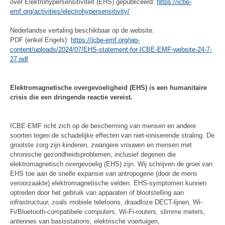
over Elektrohypersensitiviteit (EHS) gepubliceerd:
https://icbe-
emf.org/activities/electrohypersensitivity/
Nederlandse vertaling beschikbaar op de website.
PDF (enkel Engels):
https://icbe-emf.org/wp-
content/uploads/2024/07/EHS-statement-for-ICBE-EMF-website-24-7-
27.pdf
Elektromagnetische overgevoeligheid (EHS) is een humanitaire
crisis die een dringende reactie vereist.
ICBE-EMF richt zich op de bescherming van mensen en andere
soorten tegen de schadelijke effecten van niet-ioniserende straling. De
grootste zorg zijn kinderen, zwangere vrouwen en mensen met
chronische gezondheidsproblemen, inclusief degenen die
elektromagnetisch overgevoelig (EHS) zijn. Wij schrijven de groei van
EHS toe aan de snelle expansie van antropogene (door de mens
veroorzaakte) elektromagnetische velden. EHS-symptomen kunnen
optreden door het gebruik van apparaten of blootstelling aan
infrastructuur, zoals mobiele telefoons, draadloze DECT-lijnen, Wi-
Fi/Bluetooth-compatibele computers, Wi-Fi-routers, slimme meters,
antennes van basisstations, elektrische voertuigen,