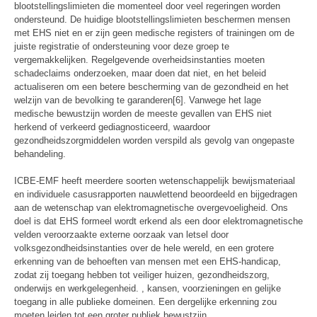
blootstellingslimieten die momenteel door veel regeringen worden
ondersteund. De huidige blootstellingslimieten beschermen mensen
met EHS niet en er zijn geen medische registers of trainingen om de
juiste registratie of ondersteuning voor deze groep te
vergemakkelijken. Regelgevende overheidsinstanties moeten
schadeclaims onderzoeken, maar doen dat niet, en het beleid
actualiseren om een ​​betere bescherming van de gezondheid en het
welzijn van de bevolking te garanderen[6]. Vanwege het lage
medische bewustzijn worden de meeste gevallen van EHS niet
herkend of verkeerd gediagnosticeerd, waardoor
gezondheidszorgmiddelen worden verspild als gevolg van ongepaste
behandeling.
ICBE-EMF heeft meerdere soorten wetenschappelijk bewijsmateriaal
en individuele casusrapporten nauwlettend beoordeeld en bijgedragen
aan de wetenschap van elektromagnetische overgevoeligheid. Ons
doel is dat EHS formeel wordt erkend als een door elektromagnetische
velden veroorzaakte externe oorzaak van letsel door
volksgezondheidsinstanties over de hele wereld, en een grotere
erkenning van de behoeften van mensen met een EHS-handicap,
zodat zij toegang hebben tot veiliger huizen, gezondheidszorg,
onderwijs en werkgelegenheid. , kansen, voorzieningen en gelijke
toegang in alle publieke domeinen. Een dergelijke erkenning zou
moeten leiden tot een groter publiek bewustzijn,