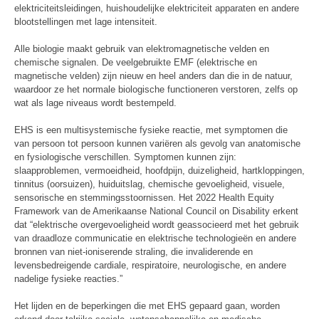
elektriciteitsleidingen, huishoudelijke elektriciteit apparaten en andere
blootstellingen met lage intensiteit.
Alle biologie maakt gebruik van elektromagnetische velden en
chemische signalen. De veelgebruikte EMF (elektrische en
magnetische velden) zijn nieuw en heel anders dan die in de natuur,
waardoor ze het normale biologische functioneren verstoren, zelfs op
wat als lage niveaus wordt bestempeld.
EHS is een multisystemische fysieke reactie, met symptomen die
van persoon tot persoon kunnen variëren als gevolg van anatomische
en fysiologische verschillen. Symptomen kunnen zijn:
slaapproblemen, vermoeidheid, hoofdpijn, duizeligheid, hartkloppingen,
tinnitus (oorsuizen), huiduitslag, chemische gevoeligheid, visuele,
sensorische en stemmingsstoornissen. Het 2022 Health Equity
Framework van de Amerikaanse National Council on Disability erkent
dat “elektrische overgevoeligheid wordt geassocieerd met het gebruik
van draadloze communicatie en elektrische technologieën en andere
bronnen van niet-ioniserende straling, die invaliderende en
levensbedreigende cardiale, respiratoire, neurologische, en andere
nadelige fysieke reacties.”
Het lijden en de beperkingen die met EHS gepaard gaan, worden