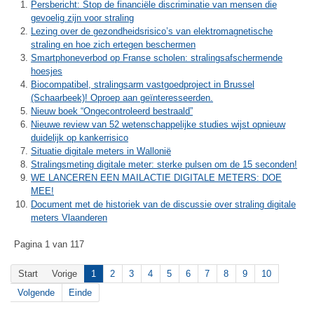
Persbericht: Stop de financiële discriminatie van mensen die
gevoelig zijn voor straling
Lezing over de gezondheidsrisico’s van elektromagnetische
straling en hoe zich ertegen beschermen
Smartphoneverbod op Franse scholen: stralingsafschermende
hoesjes
Biocompatibel, stralingsarm vastgoedproject in Brussel
(Schaarbeek)! Oproep aan geïnteresseerden.
Nieuw boek “Ongecontroleerd bestraald”
Nieuwe review van 52 wetenschappelijke studies wijst opnieuw
duidelijk op kankerrisico
Situatie digitale meters in Wallonië
Stralingsmeting digitale meter: sterke pulsen om de 15 seconden!
WE LANCEREN EEN MAILACTIE DIGITALE METERS: DOE
MEE!
Document met de historiek van de discussie over straling digitale
meters Vlaanderen
Pagina 1 van 117
Start
Vorige
1
2
3
4
5
6
7
8
9
10
Volgende
Einde