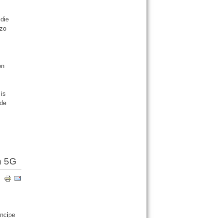
 die
 zo
en
 is
 de
n 5G
incipe