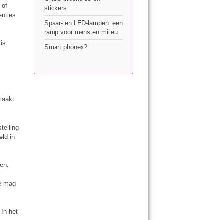
 of
stickers
enties
Spaar- en LED-lampen: een
e
ramp voor mens en milieu
n
 is
Smart phones?
 maakt
telling
ld in
den.
ie mag
 In het