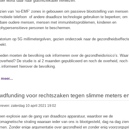
nder wordt daar naar glasvezelkabel verwezen.
rzien van ‘no-EMF’ zones in gebouwen om passieve blootstelling van mensen
mobiele telefoon of andere draadloze technologie gebruiken te beperken; om
bare oudere mensen, mensen met immuniteitsproblemen, kinderen en
rohypersensitieve personen te beschermen.
atorium op 5G millimetergolven, gezien onderzoek naar de gezondheidseffect
eekt.
eden moeten de bevolking ook informeren over de gezondheidsrisico’s. Waar
overheid? De studie is al 2 maanden gepubliceerd en noch de overheid, noch
 informeert hierover de bevolking.
 meer...
wdfunding voor rechtszaken tegen slimme meters e
reven: zaterdag 10 april 2021 19:02
 een explosie aan de gang van draadloze apparatuur, waardoor we de
romagnetische straling waaraan ieder van ons is blootgesteld, dag na dag zien
men. Zonder enige argumentatie over gezondheid en zonder enig voorzorgspr