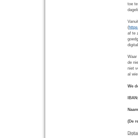
toe t
dagel
Vanui
(
https
af te
goedg
digita
Waar 
de ni
niet v
al wi
We do
IBAN:
Naam:
(De r
Digita