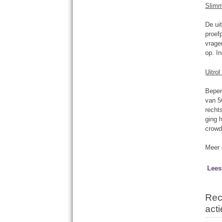
Slimm
De ui
proef
vrage
op. I
Uitro
Beper
van 5
recht
ging 
crowd
Meer 
Lees
Rec
act