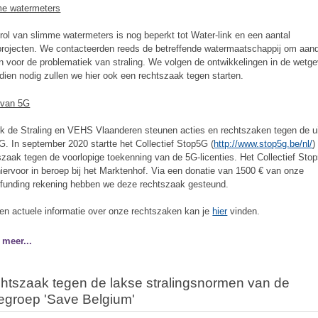
e watermeters
trol van slimme watermeters is nog beperkt tot Water-link en een aantal
projecten. We contacteerden reeds de betreffende watermaatschappij om aand
n voor de problematiek van straling. We volgen de ontwikkelingen in de wetge
ndien nodig zullen we hier ook een rechtszaak tegen starten.
l van 5G
k de Straling en VEHS Vlaanderen steunen acties en rechtszaken tegen de ui
G. In september 2020 startte het Collectief Stop5G (
http://www.stop5g.be/nl/
)
szaak tegen de voorlopige toekenning van de 5G-licenties. Het Collectief Sto
hiervoor in beroep bij het Marktenhof. Via een donatie van 1500 € van onze
funding rekening hebben we deze rechtszaak gesteund.
en actuele informatie over onze rechtszaken kan je
hier
vinden.
 meer...
htszaak tegen de lakse stralingsnormen van de
iegroep 'Save Belgium'