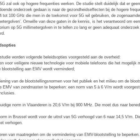
5G zal ook op hogere frequenties werken. De studie stelt duidelijk dat er geen
doende onderzoek gedaan is naar de gezondheidseffecten bij de hogere frequ
4 tot 100 GHz die men in de toekomst voor 5G wil gebruiken, de zogenaamd
imetergolven’. Omwille van deze gaten in de kennis, is het verantwoord om ee
orium op 5G millimetergolven in te tellen zo lang er geen adequaat onderzoek
rd.
dsopties
 studie worden volgende beleidsopties voorgesteld aan de overheid:
zen voor veiligere nieuwe technologie voor mobiele telefoons die het mogelijk
e blootstelling aan EMV wordt verminderd;
ziening van de blootstellingsnormen voor het publiek en het milieu om de bloots
e EMV van zendmasten te beperken: een norm van 5 à 6 V/m wordt voorgeste
nclusies.
huidige norm in Vlaanderen is 20,6 V/m bij 900 MHz. Die moet dus naar bene
norm in Brussel wordt voor de uitrol van 5G verhoogd van 6 naar 14,5 V/m. D
iet verhogen.
oeren van maatregelen om de vermindering van EMV-blootstelling te beperken.