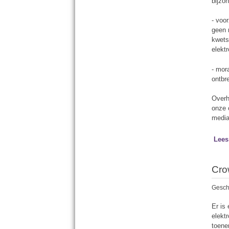
bijzo
- voo
geen 
kwets
elekt
- mor
ontbr
Overh
onze 
media
Lees
Cro
Gesch
Er is
elekt
toene