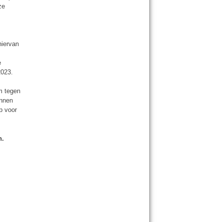
ze
hiervan
e
2023.
m tegen
unnen
op voor
n.