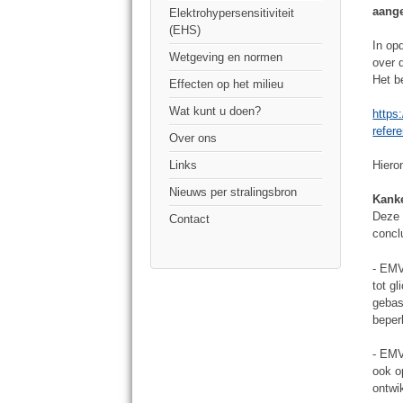
aange
Elektrohypersensitiviteit
(EHS)
In op
Wetgeving en normen
over 
Het b
Effecten op het milieu
Wat kunt u doen?
https
refe
Over ons
Hiero
Links
Nieuws per stralingsbron
Kank
Deze 
Contact
concl
- EMV
tot g
gebas
beper
- EMV
ook o
ontwi