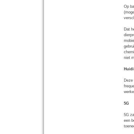
Op ba
(moge
versc
Dat h
dierp
mobie
gebru
chemi
niet 
Huidi
Deze 
frequ
werke
5G
5G za
een b
toene