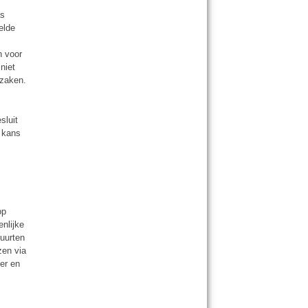
as
elde
n voor
niet
szaken.
sluit
e kans
op
nlijke
uurten
zen via
er en