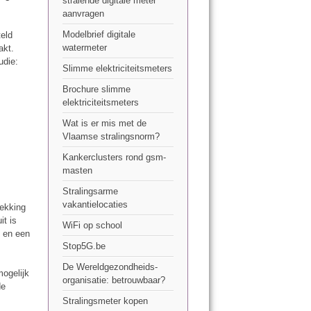
stralende digitale meter
aanvragen
Modelbrief digitale
teld
watermeter
akt.
udie:
Slimme elektriciteitsmeters
Brochure slimme
elektriciteitsmeters
Wat is er mis met de
Vlaamse stralingsnorm?
Kankerclusters rond gsm-
masten
Stralingsarme
vakantielocaties
rekking
it is
WiFi op school
n en een
Stop5G.be
De Wereldgezondheids-
ogelijk
organisatie: betrouwbaar?
de
Stralingsmeter kopen