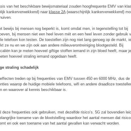
sis van het beschikbare bewijsmateriaal zouden hoogfrequente EMV van kla
lijk kankerverwekkend) naar
klasse 2A
(waarschijnlijk kankerverwekkend) mo
huiven.
et bewijs bij mensen nog beperkt is, komt omdat men, in tegenstelling tot bij
roeven, bij mensen niet een heel leven mét en een heel leven zonder gebruik 
le telefoon kon testen. De toestellen zijn nog niet lang genoeg op de markt, i
ikt ze nu en we zijn ook aan andere milieuverontreiniging blootgesteld. Bij
caliën kan je meten hoeveel giftige stoffen iemand in zijn bloed heeft, maar j
meten hoeveel straling iemand opgedaan heeft.
ge straling schadelijk
effecten treden op bij frequenties van EMV tussen 450 en 6000 MHz, dus de
enties waarop de huidige mobiele telefoons, wifi en andere draadloze toestelle
n en waarover al kennis beschikbaar is.
l deze frequenties ook gebruiken, met dezelfde risico’s. 5G zal bovendien lei
elangrijke toename van de blootstelling waardoor het aantal mensen dat risico
emt en ook een toename van het aantal gevallen kan verwacht worden.