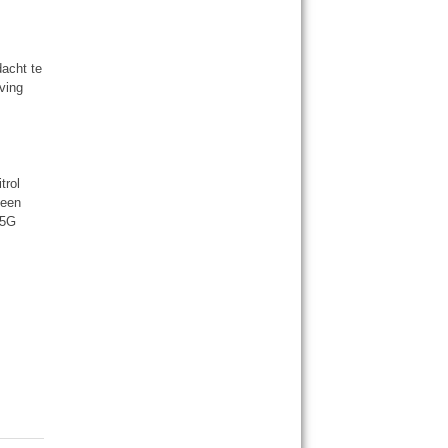
acht te
ving
trol
 een
p5G