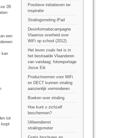
Positieve initiatieven ter
sse 2B
inspiratie
eten
Stralingsmeting iPad
Desinformatiecampagne
Vlaamse overheid over
van een
WiFi op school (2012)
edereen
Het leven zoals het is in
e kan
het bestraalde Vlaanderen
van vandaag: fotoreportage
Jezus Eik
Productnormen voor WiFi
en DECT kunnen straling
aanzienlijk verminderen
n
Boeken over straling
Hoe kunt u zichzelf
beschermen?
den tot
Uitleendienst
 loopt
stralingsmeter
Gratis brochures en