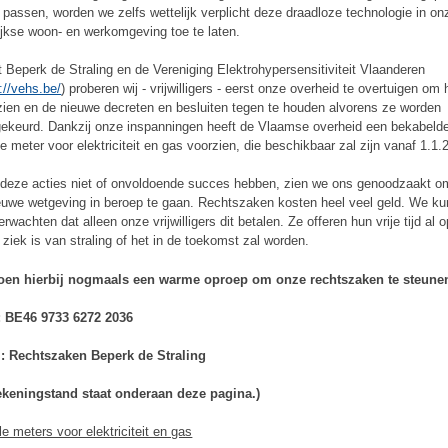
e passen, worden we zelfs wettelijk verplicht deze draadloze technologie in on
ijkse woon- en werkomgeving toe te laten.
t Beperk de Straling en de Vereniging Elektrohypersensitiviteit Vlaanderen
://vehs.be/
) proberen wij - vrijwilligers - eerst onze overheid te overtuigen om 
 zien en de nieuwe decreten en besluiten tegen te houden alvorens ze worden
ekeurd. Dankzij onze inspanningen heeft de Vlaamse overheid een bekabeld
le meter voor elektriciteit en gas voorzien, die beschikbaar zal zijn vanaf 1.1.
deze acties niet of onvoldoende succes hebben, zien we ons genoodzaakt o
euwe wetgeving in beroep te gaan. Rechtszaken kosten heel veel geld. We k
erwachten dat alleen onze vrijwilligers dit betalen. Ze offeren hun vrije tijd al 
e ziek is van straling of het in de toekomst zal worden.
en hierbij nogmaals een warme oproep om onze rechtszaken te steune
 BE46 9733 6272 2036
 Rechtszaken Beperk de Straling
ekeningstand staat onderaan deze pagina.)
le meters voor elektriciteit en gas