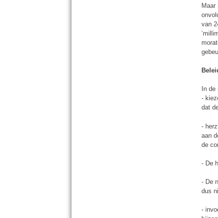
Maar 
onvol
van 2
‘mill
morat
gebeu
Belei
In de
- kie
dat d
- her
aan d
de co
- De 
- De 
dus n
- inv