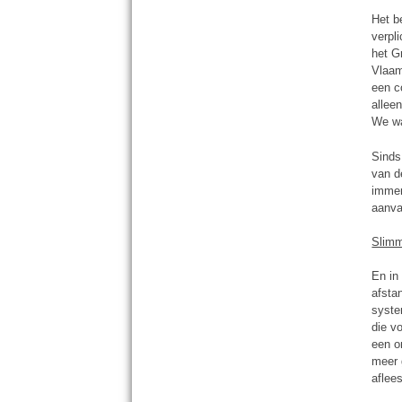
Het b
verpl
het G
Vlaam
een c
allee
We wa
Sinds
van d
immer
aanva
Slim
En in
afsta
syste
die v
een o
meer 
aflee