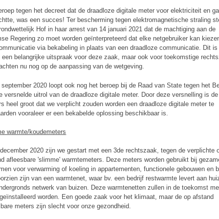
eroep tegen het decreet dat de draadloze digitale meter voor elektriciteit en g
ichtte, was een succes! Ter bescherming tegen elektromagnetische straling st
rondwettelijk Hof in haar arrest van 14 januari 2021 dat de machtiging aan de
se Regering zo moet worden geïnterpreteerd dat elke netgebruiker kan kieze
ommunicatie via bekabeling in plaats van een draadloze communicatie. Dit is 
n een belangrijke uitspraak voor deze zaak, maar ook voor toekomstige recht
chten nu nog op de aanpassing van de wetgeving.
 september 2020 loopt ook nog het beroep bij de Raad van State tegen het Be
e versnelde uitrol van de draadloze digitale meter. Door deze versnelling is d
s heel groot dat we verplicht zouden worden een draadloze digitale meter te
arden vooraleer er een bekabelde oplossing beschikbaar is.
me warmte/koudemeters
 december 2020 zijn we gestart met een 3de rechtszaak, tegen de verplichte 
nd afleesbare 'slimme' warmtemeters. Deze meters worden gebruikt bij gezame
men voor verwarming of koeling in appartementen, functionele gebouwen en b
oorzien zijn van een warmtenet, waar bv. een bedrijf restwarmte levert aan hui
ndergronds netwerk van buizen. Deze warmtenetten zullen in de toekomst me
geïnstalleerd worden. Een goede zaak voor het klimaat, maar de op afstand
sbare meters zijn slecht voor onze gezondheid.