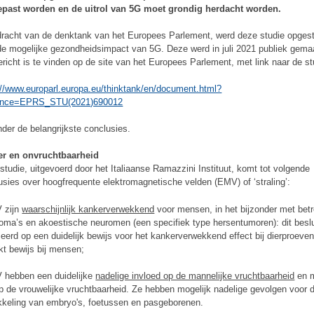
past worden en de uitrol van 5G moet grondig herdacht worden.
dracht van de denktank van het Europees Parlement, werd deze studie opges
de mogelijke gezondheidsimpact van 5G. Deze werd in juli 2021 publiek gema
ericht is te vinden op de site van het Europees Parlement, met link naar de st
://www.europarl.europa.eu/thinktank/en/document.html?
rence=EPRS_STU(2021)690012
nder de belangrijkste conclusies.
er en onvruchtbaarheid
studie, uitgevoerd door het Italiaanse Ramazzini Instituut, komt tot volgende
usies over hoogfrequente elektromagnetische velden (EMV) of ‘straling’:
 zijn
waarschijnlijk kankerverwekkend
voor mensen, in het bijzonder met bet
lioma’s en akoestische neuromen (een specifiek type hersentumoren): dit beslu
eerd op een duidelijk bewijs voor het kankerverwekkend effect bij dierproeve
kt bewijs bij mensen;
 hebben een duidelijke
nadelige invloed op de mannelijke vruchtbaarheid
en m
p de vrouwelijke vruchtbaarheid. Ze hebben mogelijk nadelige gevolgen voor 
kkeling van embryo's, foetussen en pasgeborenen.