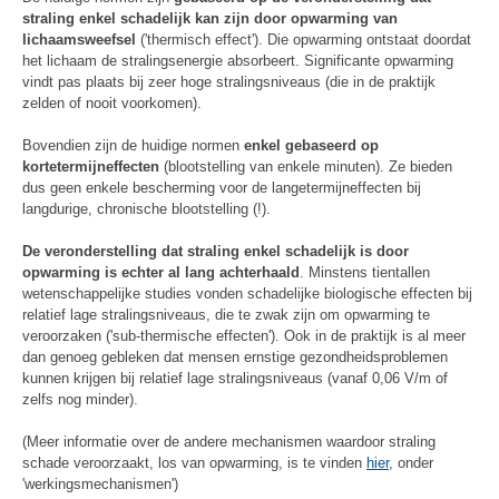
straling enkel schadelijk kan zijn door opwarming van
lichaamsweefsel
('thermisch effect'). Die opwarming ontstaat doordat
het lichaam de stralingsenergie absorbeert. Significante opwarming
vindt pas plaats bij zeer hoge stralingsniveaus (die in de praktijk
zelden of nooit voorkomen).
Bovendien zijn de huidige normen
enkel gebaseerd op
kortetermijneffecten
(blootstelling van enkele minuten). Ze bieden
dus geen enkele bescherming voor de langetermijneffecten bij
langdurige, chronische blootstelling (!).
De veronderstelling dat straling enkel schadelijk is door
opwarming is echter al lang achterhaald
. Minstens tientallen
wetenschappelijke studies vonden schadelijke biologische effecten bij
relatief lage stralingsniveaus, die te zwak zijn om opwarming te
veroorzaken ('sub-thermische effecten'). Ook in de praktijk is al meer
dan genoeg gebleken dat mensen ernstige gezondheidsproblemen
kunnen krijgen bij relatief lage stralingsniveaus (vanaf 0,06 V/m of
zelfs nog minder).
(Meer informatie over de andere mechanismen waardoor straling
schade veroorzaakt, los van opwarming, is te vinden
hier
, onder
'werkingsmechanismen')