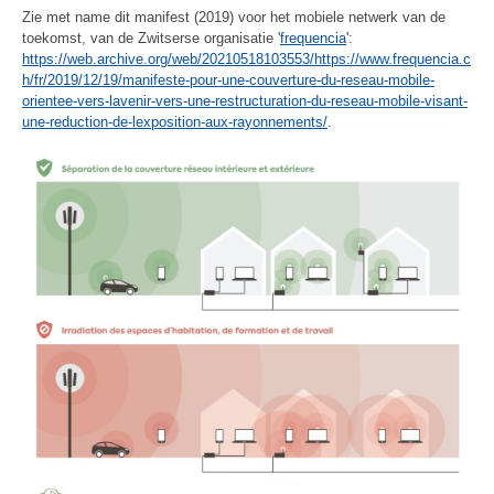
Zie met name dit manifest (2019) voor het mobiele netwerk van de
toekomst, van de Zwitserse organisatie '
frequencia
':
https://web.archive.org/web/20210518103553/https://www.frequencia.c
h/fr/2019/12/19/manifeste-pour-une-couverture-du-reseau-mobile-
orientee-vers-lavenir-vers-une-restructuration-du-reseau-mobile-visant-
une-reduction-de-lexposition-aux-rayonnements/
.