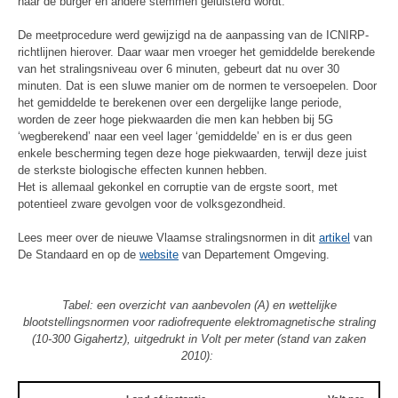
naar de burger en andere stemmen geluisterd wordt.
De meetprocedure werd gewijzigd na de aanpassing van de ICNIRP-
richtlijnen hierover. Daar waar men vroeger het gemiddelde berekende
van het stralingsniveau over 6 minuten, gebeurt dat nu over 30
minuten. Dat is een sluwe manier om de normen te versoepelen. Door
het gemiddelde te berekenen over een dergelijke lange periode,
worden de zeer hoge piekwaarden die men kan hebben bij 5G
‘wegberekend’ naar een veel lager ‘gemiddelde’ en is er dus geen
enkele bescherming tegen deze hoge piekwaarden, terwijl deze juist
de sterkste biologische effecten kunnen hebben.
Het is allemaal gekonkel en corruptie van de ergste soort, met
potentieel zware gevolgen voor de volksgezondheid.
Lees meer over de nieuwe Vlaamse stralingsnormen in dit
artikel
van
De Standaard en op de
website
van Departement Omgeving.
Tabel: een overzicht van aanbevolen (A) en wettelijke
blootstellingsnormen voor radiofrequente elektromagnetische straling
(10-300 Gigahertz), uitgedrukt in Volt per meter (stand van zaken
2010):