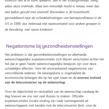
vloeistof niet al te sterk opwarmt, dan is het stralingsniveau ‘veilig’,
aldus deze methode. Maar een menselijk hoofd is helaas meer dan
een ballon gevuld met vloestof! Bovendien is dit kunsthoofd
gemodelleerd naar de schedelafmetingen van beroepsmilitairen in de
VS in 1989, dus helemaal niet representatief voor andere groepen in
de bevolking, met name kinderen!
Negationisme bij gezondheidsinstellingen
Het probleem is dat gezondheidsinstellingen en allerhande
wetenschappelijke expertencomités zich blijven verschuilen achter het
feit dat er geen 'harde' wetenschappelijke bewijzen zijn voor deze
schadelijke effecten. Voor dit onverantwoord negationisme zijn
verschillende redenen. De belangrijkste is ongetwijfeld de
economische belangen die op het spel staan en de
enorme invloed
van de telecomsector op de wetenschap
.
Over de objectiviteit en neutraliteit van de wetenschap vandaag de
dag hoeven we ons niet veel illusies te maken. Officiële
expertencomités inzake straling zijn vaak samengesteld uit
wetenschappers met banden met de telecomsector (bvb. voor de