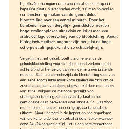
Bij officiële metingen om te bepalen of de norm op een
bepaalde plaats overschreden wordt, zal men bovendien
een
berekening maken van de ‘gemiddelde’
blootstelling over een aantal minuten
.
Door het
berekenen van een dergelijk ‘gemiddelde’ worden
hoge stralingspieken uitgevlakt en krijgt men een
artificieel lage voorstelling van de blootstelling. Vanuit
biologisch-medisch oogpunt zijn het juist de hoge,
scherpe stralingspieken die zo schadelijk zijn.
Vergelijk het met geluid. Stelt u zich enerzijds de
geluidsblootstelling voor van doorlopend verkeer op de
achtergrond of het geluid van een kleine groep pratende
mensen. Stelt u zich anderzijds de blootstelling voor van
een serie enorm luide maar korte knallen die zich om de
zoveel seconden voordoen, afgewisseld door momenten
van stilte. Volgens de methode gebruikt voor
stralingsblootstelling zal men van die knallen het
gemiddelde gaan berekenen over langere tijd, waardoor
men in beide situaties aan een gelijk aantal decibels
uitkomt. Maar uiteraard is de impact op ons organisme
van die korte luide knallen totaal anders, zeker wanneer
deze 24u/24 aanwezig zijn! Het is een berekenmethode