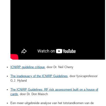
ICNIRP guideline critique
, door Dr. Neil Cherry
The inadequacy of the ICNIRP Guidelines
, door fysicaprofessor
G.J. Hyland
The ICNIRP Guidelines: RF risk assessment built on a house of
cards
, door Dr. Don Maisch
Een meer uitgebreide analyse van het totstandkomen van de