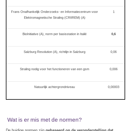
Frans Onafhankelijk Onderzoeks- en Informatiecentrum voor
1
Elektromagnetische Straling (CRIIREM) (A)
BioInitiative (A), norm per basisstation in Italië
0,6
Salzburg Resolution (A), richtlijn in Salzburg
0,06
Straling nodig voor het functioneren van een gsm
0,006
Natuurlijk achtergrondniveau
0,00003
Wat is er mis met de normen?
De huidige normen zijn
gebaseerd op de veronderstelling dat