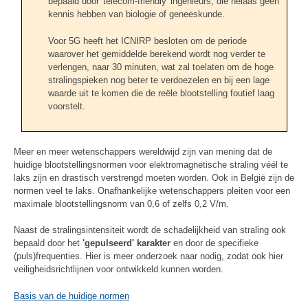
bepaald door 'telecom-friendly' ingenieurs, die helaas geen
kennis hebben van biologie of geneeskunde.
Voor 5G heeft het ICNIRP besloten om de periode
waarover het gemiddelde berekend wordt nog verder te
verlengen, naar 30 minuten, wat zal toelaten om de hoge
stralingspieken nog beter te verdoezelen en bij een lage
waarde uit te komen die de reële blootstelling foutief laag
voorstelt.
Meer en meer wetenschappers wereldwijd zijn van mening dat de
huidige blootstellingsnormen voor elektromagnetische straling véél te
laks zijn en drastisch verstrengd moeten worden. Ook in België zijn de
normen veel te laks. Onafhankelijke wetenschappers pleiten voor een
maximale blootstellingsnorm van 0,6 of zelfs 0,2 V/m.
Naast de stralingsintensiteit wordt de schadelijkheid van straling ook
bepaald door het
'gepulseerd' karakter
en door de specifieke
(puls)frequenties. Hier is meer onderzoek naar nodig, zodat ook hier
veiligheidsrichtlijnen voor ontwikkeld kunnen worden.
Basis van de huidige normen