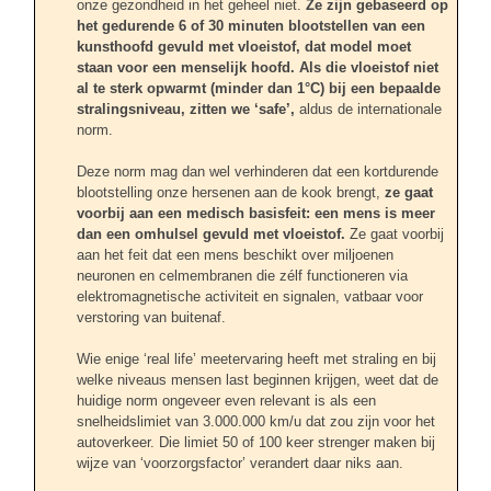
onze gezondheid in het geheel niet.
Ze zijn gebaseerd op
het gedurende 6 of 30 minuten blootstellen van een
kunsthoofd gevuld met vloeistof, dat model moet
staan voor een menselijk hoofd. Als die vloeistof niet
al te sterk opwarmt (minder dan 1°C) bij een bepaalde
stralingsniveau, zitten we ‘safe’,
aldus de internationale
norm.
Deze norm mag dan wel verhinderen dat een kortdurende
blootstelling onze hersenen aan de kook brengt,
ze gaat
voorbij aan een medisch basisfeit: een mens is meer
dan een omhulsel gevuld met vloeistof.
Ze gaat voorbij
aan het feit dat een mens beschikt over miljoenen
neuronen en celmembranen die zélf functioneren via
elektromagnetische activiteit en signalen, vatbaar voor
verstoring van buitenaf.
Wie enige ‘real life’ meetervaring heeft met straling en bij
welke niveaus mensen last beginnen krijgen, weet dat de
huidige norm ongeveer even relevant is als een
snelheidslimiet van 3.000.000 km/u dat zou zijn voor het
autoverkeer. Die limiet 50 of 100 keer strenger maken bij
wijze van ‘voorzorgsfactor’ verandert daar niks aan.