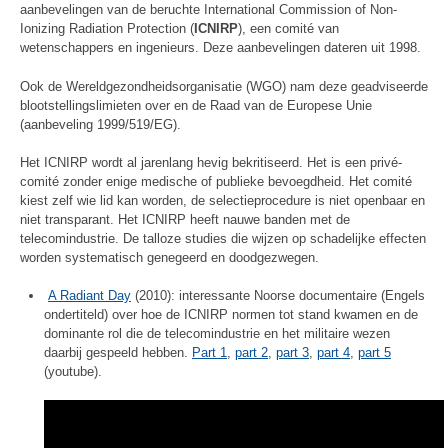
aanbevelingen van de beruchte International Commission of Non-
Ionizing Radiation Protection (
ICNIRP
), een comité van
wetenschappers en ingenieurs. Deze aanbevelingen dateren uit 1998.
Ook de Wereldgezondheidsorganisatie (WGO) nam deze geadviseerde
blootstellingslimieten over en de Raad van de Europese Unie
(aanbeveling 1999/519/EG).
Het ICNIRP wordt al jarenlang hevig bekritiseerd. Het is een privé-
comité zonder enige medische of publieke bevoegdheid. Het comité
kiest zelf wie lid kan worden, de selectieprocedure is niet openbaar en
niet transparant. Het ICNIRP heeft nauwe banden met de
telecomindustrie. De talloze studies die wijzen op schadelijke effecten
worden systematisch genegeerd en doodgezwegen.
A Radiant Day
(2010): interessante Noorse documentaire (Engels
ondertiteld) over hoe de ICNIRP normen tot stand kwamen en de
dominante rol die de telecomindustrie en het militaire wezen
daarbij gespeeld hebben.
Part 1
,
part 2
,
part 3
,
part 4
,
part 5
(youtube).