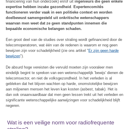
financiering van hun onderzoek) en/of uit
ingenieurs die geen enkele
expertise hebben inzake gezondheid
.
Expertencomités
functioneren verder vaak in een politieke context en worden
doelbewust samengesteld uit onkritische wetenschappers
waarvan men weet dat ze geen standpunten innemen die
bepaalde economische belangen schaden.
Een groot deel van de studies over straling wordt gefinancierd door de
telecomoperatoren, wat één van de redenen is waarom er nog geen
bewijzen zijn voor schadelijkheid (zie ons artikel "
Er zijn geen harde
bewijzen
").
De absurd hoge vereisten die vervuld moeten zijn vooraleer men
eindelijk begint te spreken van een wetenschappelijk 'bewijs' dienen de
telecomsector, en niet de volksgezondheid. In het verleden is al
gebleken dat het blijven wachten op harde, onomstotelijke bewijzen
aan miljoenen mensen het leven kan kosten (asbest, tabak). Het is
dan ook onaanvaardbaar dat men geen lessen trekt uit het verleden en
significante wetenschappelijke aanwijzingen voor schadelijkheid blijft
negeren.
Wat is een veilige norm voor radiofrequente