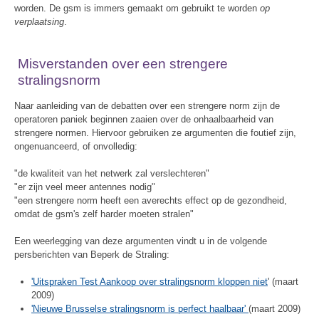
worden. De gsm is immers gemaakt om gebruikt te worden
op
verplaatsing
.
Misverstanden over een strengere
stralingsnorm
Naar aanleiding van de debatten over een strengere norm zijn de
operatoren paniek beginnen zaaien over de onhaalbaarheid van
strengere normen. Hiervoor gebruiken ze argumenten die foutief zijn,
ongenuanceerd, of onvolledig:
"de kwaliteit van het netwerk zal verslechteren"
"er zijn veel meer antennes nodig"
"een strengere norm heeft een averechts effect op de gezondheid,
omdat de gsm's zelf harder moeten stralen"
Een weerlegging van deze argumenten vindt u in de volgende
persberichten van Beperk de Straling:
'Uitspraken Test Aankoop over stralingsnorm kloppen niet
' (maart
2009)
'Nieuwe Brusselse stralingsnorm is perfect haalbaar'
(maart 2009)