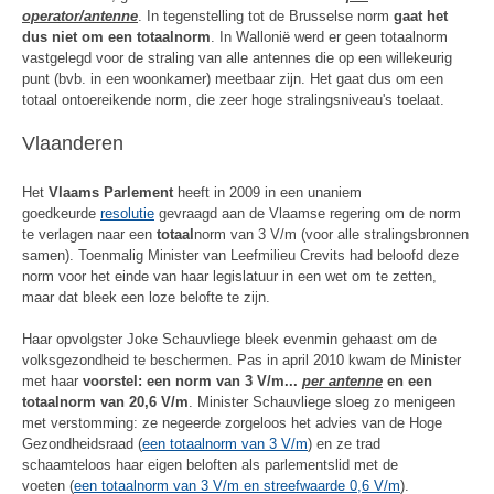
operator/antenne
. In tegenstelling tot de Brusselse norm
gaat het
dus niet om een totaalnorm
. In Wallonië werd er geen totaalnorm
vastgelegd voor de straling van alle antennes die op een willekeurig
punt (bvb. in een woonkamer) meetbaar zijn. Het gaat dus om een
totaal ontoereikende norm, die zeer hoge stralingsniveau's toelaat.
Vlaanderen
Het
Vlaams Parlement
heeft in 2009 in een unaniem
goedkeurde
resolutie
gevraagd aan de Vlaamse regering om de norm
te verlagen naar een
totaal
norm van 3 V/m (voor alle stralingsbronnen
samen). Toenmalig Minister van Leefmilieu Crevits had beloofd deze
norm voor het einde van haar legislatuur in een wet om te zetten,
maar dat bleek een loze belofte te zijn.
Haar opvolgster Joke Schauvliege bleek evenmin gehaast om de
volksgezondheid te beschermen. Pas in april 2010 kwam de Minister
met haar
voorstel: een norm van 3 V/m...
per antenne
en een
totaalnorm van 20,6 V/m
. Minister Schauvliege sloeg zo menigeen
met verstomming: ze negeerde zorgeloos het advies van de Hoge
Gezondheidsraad (
een totaalnorm van 3 V/m
) en ze trad
schaamteloos haar eigen beloften als parlementslid met de
voeten (
een totaalnorm van 3 V/m en streefwaarde 0,6 V/m
).