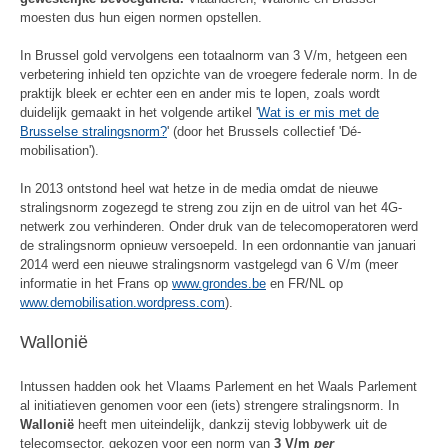
moesten dus hun eigen normen opstellen.
In Brussel gold vervolgens een totaalnorm van 3 V/m, hetgeen een
verbetering inhield ten opzichte van de vroegere federale norm. In de
praktijk bleek er echter een en ander mis te lopen, zoals wordt
duidelijk gemaakt in het volgende artikel '
Wat is er mis met de
Brusselse stralingsnorm?
' (door het Brussels collectief 'Dé-
mobilisation').
In 2013 ontstond heel wat hetze in de media omdat de nieuwe
stralingsnorm zogezegd te streng zou zijn en de uitrol van het 4G-
netwerk zou verhinderen. Onder druk van de telecomoperatoren werd
de stralingsnorm opnieuw versoepeld. In een ordonnantie van januari
2014 werd een nieuwe stralingsnorm vastgelegd van 6 V/m (meer
informatie in het Frans op
www.grondes.be
en FR/NL op
www.demobilisation.wordpress.com
).
Wallonië
Intussen hadden ook het Vlaams Parlement en het Waals Parlement
al initiatieven genomen voor een (iets) strengere stralingsnorm. In
Wallonië
heeft men uiteindelijk, dankzij stevig lobbywerk uit de
telecomsector, gekozen voor een norm van
3 V/m
per