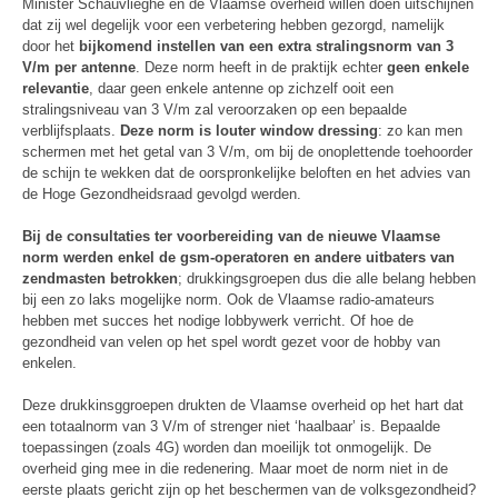
Minister Schauvlieghe en de Vlaamse overheid willen doen uitschijnen
dat zij wel degelijk voor een verbetering hebben gezorgd, namelijk
door het
bijkomend instellen van een extra stralingsnorm van 3
V/m per antenne
. Deze norm heeft in de praktijk echter
geen enkele
relevantie
, daar geen enkele antenne op zichzelf ooit een
stralingsniveau van 3 V/m zal veroorzaken op een bepaalde
verblijfsplaats.
Deze norm is louter window dressing
: zo kan men
schermen met het getal van 3 V/m, om bij de onoplettende toehoorder
de schijn te wekken dat de oorspronkelijke beloften en het advies van
de Hoge Gezondheidsraad gevolgd werden.
Bij de consultaties ter voorbereiding van de nieuwe Vlaamse
norm werden enkel de gsm-operatoren en andere uitbaters van
zendmasten betrokken
; drukkingsgroepen dus die alle belang hebben
bij een zo laks mogelijke norm. Ook de Vlaamse radio-amateurs
hebben met succes het nodige lobbywerk verricht. Of hoe de
gezondheid van velen op het spel wordt gezet voor de hobby van
enkelen.
Deze drukkinsggroepen drukten de Vlaamse overheid op het hart dat
een totaalnorm van 3 V/m of strenger niet ‘haalbaar’ is. Bepaalde
toepassingen (zoals 4G) worden dan moeilijk tot onmogelijk. De
overheid ging mee in die redenering. Maar moet de norm niet in de
eerste plaats gericht zijn op het beschermen van de volksgezondheid?