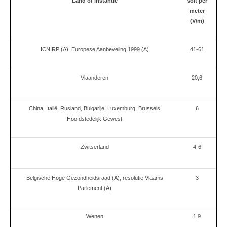
Land of instantie
Volt per
meter
(V/m)
ICNIRP (A), Europese Aanbeveling 1999 (A)
41-61
Vlaanderen
20,6
China, Italië, Rusland, Bulgarije, Luxemburg, Brussels
6
Hoofdstedelijk Gewest
Zwitserland
4-6
Belgische Hoge Gezondheidsraad (A), resolutie Vlaams
3
Parlement (A)
Wenen
1,9