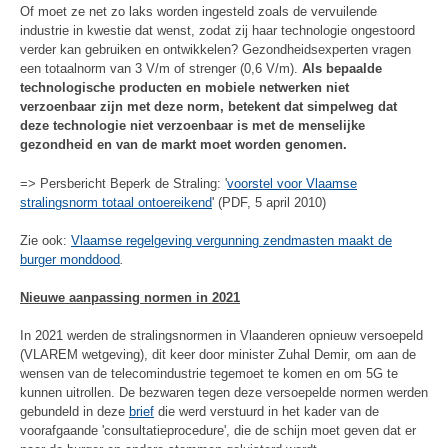
Of moet ze net zo laks worden ingesteld zoals de vervuilende
industrie in kwestie dat wenst, zodat zij haar technologie ongestoord
verder kan gebruiken en ontwikkelen? Gezondheidsexperten vragen
een totaalnorm van 3 V/m of strenger (0,6 V/m).
Als bepaalde
technologische producten en mobiele netwerken niet
verzoenbaar zijn met deze norm, betekent dat simpelweg dat
deze technologie niet verzoenbaar is met de menselijke
gezondheid en van de markt moet worden genomen.
=> Persbericht Beperk de Straling: '
voorstel voor Vlaamse
stralingsnorm totaal ontoereikend
' (PDF, 5 april 2010)
Zie ook:
Vlaamse regelgeving vergunning zendmasten maakt de
burger monddood
.
Nieuwe aanpassing normen in 2021
In 2021 werden de stralingsnormen in Vlaanderen opnieuw versoepeld
(VLAREM wetgeving), dit keer door minister Zuhal Demir, om aan de
wensen van de telecomindustrie tegemoet te komen en om 5G te
kunnen uitrollen. De bezwaren tegen deze versoepelde normen werden
gebundeld in deze
brief
die werd verstuurd in het kader van de
voorafgaande 'consultatieprocedure', die de schijn moet geven dat er