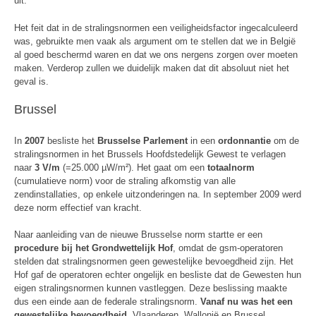
uit.
Het feit dat in de stralingsnormen een veiligheidsfactor ingecalculeerd
was, gebruikte men vaak als argument om te stellen dat we in België
al goed beschermd waren en dat we ons nergens zorgen over moeten
maken. Verderop zullen we duidelijk maken dat dit absoluut niet het
geval is.
Brussel
In
2007
besliste het
Brusselse Parlement
in een
ordonnantie
om de
stralingsnormen in het Brussels Hoofdstedelijk Gewest te verlagen
naar
3 V/m
(=25.000 µW/m²). Het gaat om een
totaalnorm
(cumulatieve norm) voor de straling afkomstig van alle
zendinstallaties, op enkele uitzonderingen na. In september 2009 werd
deze norm effectief van kracht.
Naar aanleiding van de nieuwe Brusselse norm startte er een
procedure bij het Grondwettelijk Hof
, omdat de gsm-operatoren
stelden dat stralingsnormen geen gewestelijke bevoegdheid zijn. Het
Hof gaf de operatoren echter ongelijk en besliste dat de Gewesten hun
eigen stralingsnormen kunnen vastleggen. Deze beslissing maakte
dus een einde aan de federale stralingsnorm.
Vanaf nu was het een
gewestelijke bevoegdheid.
Vlaanderen, Wallonië en Brussel