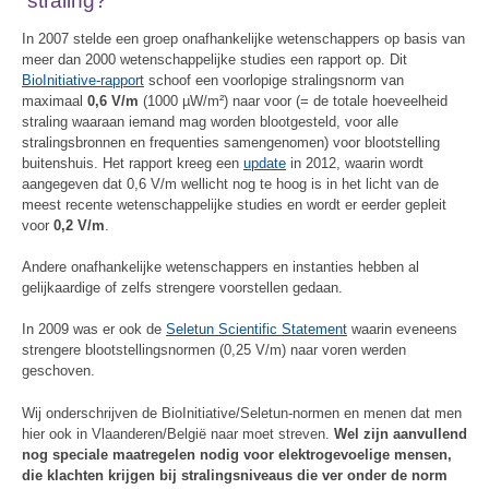
straling?
In 2007 stelde een groep onafhankelijke wetenschappers op basis van
meer dan 2000 wetenschappelijke studies een rapport op. Dit
BioInitiative-rapport
schoof een voorlopige stralingsnorm van
maximaal
0,6 V/m
(1000 µW/m²) naar voor (= de totale hoeveelheid
straling waaraan iemand mag worden blootgesteld, voor alle
stralingsbronnen en frequenties samengenomen) voor blootstelling
buitenshuis. Het rapport kreeg een
update
in 2012, waarin wordt
aangegeven dat 0,6 V/m wellicht nog te hoog is in het licht van de
meest recente wetenschappelijke studies en wordt er eerder gepleit
voor
0,2 V/m
.
Andere onafhankelijke wetenschappers en instanties hebben al
gelijkaardige of zelfs strengere voorstellen gedaan.
In 2009 was er ook de
Seletun Scientific Statement
waarin eveneens
strengere blootstellingsnormen (0,25 V/m) naar voren werden
geschoven.
Wij onderschrijven de BioInitiative/Seletun-normen en menen dat men
hier ook in Vlaanderen/België naar moet streven.
Wel zijn aanvullend
nog speciale maatregelen nodig voor elektrogevoelige mensen,
die klachten krijgen bij stralingsniveaus die ver onder de norm