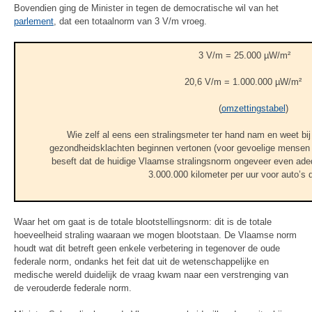
Bovendien ging de Minister in tegen de democratische wil van het
parlement
, dat een totaalnorm van 3 V/m vroeg.
3 V/m = 25.000 µW/m²
20,6 V/m = 1.000.000 µW/m²
(
omzettingstabel
)
Wie zelf al eens een stralingsmeter ter hand nam en weet bi
gezondheidsklachten beginnen vertonen (voor gevoelige mensen 
beseft dat de huidige Vlaamse stralingsnorm ongeveer even adeq
3.000.000 kilometer per uur voor auto’s d
Waar het om gaat is de totale blootstellingsnorm: dit is de totale
hoeveelheid straling waaraan we mogen blootstaan. De Vlaamse norm
houdt wat dit betreft geen enkele verbetering in tegenover de oude
federale norm, ondanks het feit dat uit de wetenschappelijke en
medische wereld duidelijk de vraag kwam naar een verstrenging van
de verouderde federale norm.