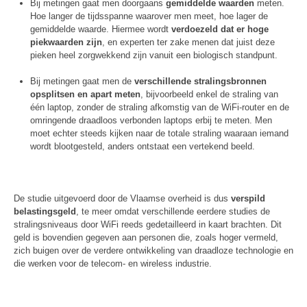
Bij metingen gaat men doorgaans
gemiddelde waarden
meten.
Hoe langer de tijdsspanne waarover men meet, hoe lager de
gemiddelde waarde. Hiermee wordt
verdoezeld dat er hoge
piekwaarden zijn
, en experten ter zake menen dat juist deze
pieken heel zorgwekkend zijn vanuit een biologisch standpunt.
Bij metingen gaat men de
verschillende stralingsbronnen
opsplitsen en apart meten
, bijvoorbeeld enkel de straling van
één laptop, zonder de straling afkomstig van de WiFi-router en de
omringende draadloos verbonden laptops erbij te meten. Men
moet echter steeds kijken naar de totale straling waaraan iemand
wordt blootgesteld, anders ontstaat een vertekend beeld.
De studie uitgevoerd door de Vlaamse overheid is dus
verspild
belastingsgeld
, te meer omdat verschillende eerdere studies de
stralingsniveaus door WiFi reeds gedetailleerd in kaart brachten. Dit
geld is bovendien gegeven aan personen die, zoals hoger vermeld,
zich buigen over de verdere ontwikkeling van draadloze technologie en
die werken voor de telecom- en wireless industrie.