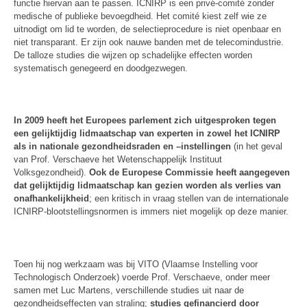
functie hiervan aan te passen. ICNIRP is een privé-comité zonder
medische of publieke bevoegdheid. Het comité kiest zelf wie ze
uitnodigt om lid te worden, de selectieprocedure is niet openbaar en
niet transparant. Er zijn ook nauwe banden met de telecomindustrie.
De talloze studies die wijzen op schadelijke effecten worden
systematisch genegeerd en doodgezwegen.
In 2009 heeft het Europees parlement zich uitgesproken tegen
een gelijktijdig lidmaatschap van experten in zowel het ICNIRP
als in nationale gezondheidsraden en –instellingen
(in het geval
van Prof. Verschaeve het Wetenschappelijk Instituut
Volksgezondheid).
Ook de Europese Commissie heeft aangegeven
dat gelijktijdig lidmaatschap kan gezien worden als verlies van
onafhankelijkheid
; een kritisch in vraag stellen van de internationale
ICNIRP-blootstellingsnormen is immers niet mogelijk op deze manier.
Toen hij nog werkzaam was bij VITO (Vlaamse Instelling voor
Technologisch Onderzoek) voerde Prof. Verschaeve, onder meer
samen met Luc Martens, verschillende studies uit naar de
gezondheidseffecten van straling;
studies gefinancierd door