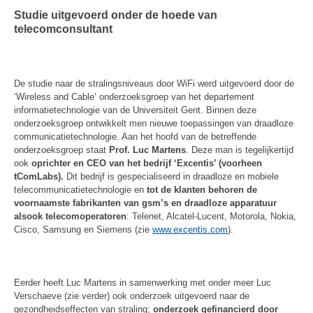
Studie uitgevoerd onder de hoede van
telecomconsultant
De studie naar de stralingsniveaus door WiFi werd uitgevoerd door de
‘Wireless and Cable’ onderzoeksgroep van het departement
informatietechnologie van de Universiteit Gent. Binnen deze
onderzoeksgroep ontwikkelt men nieuwe toepassingen van draadloze
communicatietechnologie. Aan het hoofd van de betreffende
onderzoeksgroep staat
Prof. Luc Martens
. Deze man is tegelijkertijd
ook
oprichter en CEO van het bedrijf ‘Excentis’ (voorheen
tComLabs).
Dit bedrijf is gespecialiseerd in draadloze en mobiele
telecommunicatietechnologie en
tot de klanten behoren de
voornaamste fabrikanten van gsm’s en draadloze apparatuur
alsook telecomoperatoren
: Telenet, Alcatel-Lucent, Motorola, Nokia,
Cisco, Samsung en Siemens (zie
www.excentis.com
).
Eerder heeft Luc Martens in samenwerking met onder meer Luc
Verschaeve (zie verder) ook onderzoek uitgevoerd naar de
gezondheidseffecten van straling;
onderzoek gefinancierd door