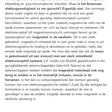
inbeelding en ‘psychosomatische’ klachten. Maar
is het fenomeen
elektrogevoeligheid zo ver gezocht? Eigenlijk niet.
Van sommige
dieren zoals vogels en bijen is geweten dat ze over een goed
functionerend en uiterst gevoelig 'elektroreceptief systeem'
beschikken, waardoor ze het (zeer zwakke) magnetische veld van de
aarde kunnen waarnemen om zich op basis hiervan te oriënteren. Dit
elektroreceptief (of magnetosensorisch) vermogen berust op de
aanwezigheid van
'magnetiet' in de weefsels
. Dit is een sterk
geleidend, magnetisch mineraal dat in zeer grote mate in staat is om
elektromagnetische straling te absorberen en te geleiden, beter dan
eender welk materiaal op aarde. Als men dan weet dat ook de
mens
is geëvolueerd uit een vissoort met een sterk ontwikkeld
elektroreceptief systeem
(cfr. studie van Modrell gepubliceerd in het
gezaghebbende wetenschappelijke tijdschrift Nature) en dat
wetenschappers hebben ontdekt dat
magnetiet inderdaad ook nog
terug te vinden is in het menselijk lichaam, vooral in de
hersenen
, is het dan zo verbazingwekkend dat mensen gevoelig
kunnen zijn voor elektromagnetische velden? Zoals bij alle biologische
kenmerken is er variatie tussen mensen, waardoor de ene al
gevoeliger is dan de andere, mogelijk doordat er meer magnetiet in de
weefsels aanwezig is.