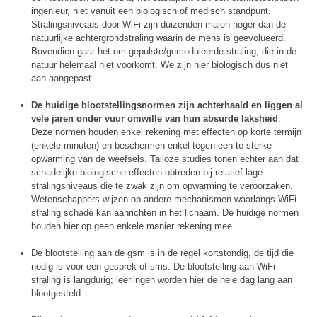
ingenieur, niet vanuit een biologisch of medisch standpunt.
Stralingsniveaus door WiFi zijn duizenden malen hoger dan de
natuurlijke achtergrondstraling waarin de mens is geëvolueerd.
Bovendien gaat het om gepulste/gemoduleerde straling, die in de
natuur helemaal niet voorkomt. We zijn hier biologisch dus niet
aan aangepast.
De huidige blootstellingsnormen zijn achterhaald en liggen al
vele jaren onder vuur omwille van hun absurde laksheid
.
Deze normen houden enkel rekening met effecten op korte termijn
(enkele minuten) en beschermen enkel tegen een te sterke
opwarming van de weefsels. Talloze studies tonen echter aan dat
schadelijke biologische effecten optreden bij relatief lage
stralingsniveaus die te zwak zijn om opwarming te veroorzaken.
Wetenschappers wijzen op andere mechanismen waarlangs WiFi-
straling schade kan aanrichten in het lichaam. De huidige normen
houden hier op geen enkele manier rekening mee.
De blootstelling aan de gsm is in de regel kortstondig, de tijd die
nodig is voor een gesprek of sms. De blootstelling aan WiFi-
straling is langdurig; leerlingen worden hier de hele dag lang aan
blootgesteld.