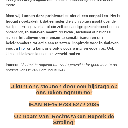
motto.
Maar wij kunnen deze problematiek niet alleen aanpakken. Het is
hoogst noodzakelijk dat eenieder
die zich zorgen maakt over de
huidige stralingsoverlast of die zelf de nadelige gezondheidseffecten
ondervindt,
initiatieven neemt
, op lokaal, regionaal of nationaal
niveau.
Initiatieven om mensen te sensibiliseren en om
beleidsmakers tot actie aan te zetten. Inspiratie voor initiatieven
vindt u
hier
en u kunt ons ook steeds e-mailen voor tips.
Ook
kleine initiatieven kunnen het verschil maken.
Immers,
"All that is required for evil to prevail is for good men to do
nothing"
(citaat van Edmund Burke).
U kunt ons steunen door een bijdrage op
ons rekeningnummer
IBAN BE46 9733 6272 2036
Op naam van 'Rechtszaken Beperk de
Straling'