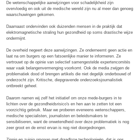
De wetenschappelijke aanwijzingen voor schadelijkheid zijn
overvloedig en ook uit de medische wereld zijn nu al meer dan genoeg
waarschuwingen gekomen.
Daarnaast ondervinden ook duizenden mensen in de praktijk dat
elektromagnetische straling hun gezondheid op soms drastische wijze
ondermijnt.
De overheid negeert deze aanwijzingen. Ze onderneemt geen actie en
laat na om burgers op een fatsoenlijke manier te informeren. Ze
vertrouwt op de opinie van selectief samengestelde expertencomités
waar vaak belangenvermenging voorkomt. Ook de media zwijgen de
problematiek dood of brengen artikels die niet degelijk onderbouwd of
onderzocht zijn. Kritische, diepgravende onderzoeksjournalistiek
ontbreekt geheel.
Daarom namen wij zelf het initiatief om onze mede-burgers in te
lichten over de gezondheidsrisico's en hen aan te zetten tot een
voorzichtig gebruik. Maar we proberen eveneens wetenschappers,
medische specialisten, journalisten en beleidsmakers te
sensibiliseren, want de onwetendheid over deze problematiek is nog
zeer groot en de ernst ervan is nog niet doorgedrongen.
Zinnig en zuinig omgaan met draadloze technologieën, dat is ons