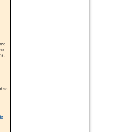
 and
one.
ns,
.
s
nd so
ic