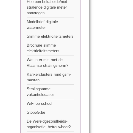
Hoe een bekabelde/niet-
stralende digitale meter
aanvragen
Modelbrief digitale
watermeter
Slimme elektriciteitsmeters
Brochure slimme
elektriciteitsmeters
Wat is er mis met de
Vlaamse stralingsnorm?
Kankerclusters rond gsm-
masten
Stralingsarme
vakantielocaties
WiFi op school
Stop5G.be
De Wereldgezondheids-
organisatie: betrouwbaar?