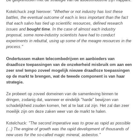
Kotelchuck zegt hierover:
"Whether or not industry has lost these
battles, the eventual outcome of each is less important than the fact
that each salvo has tied up scientific resources, defined research
issues and
bought time
. In the case of almost each industry
proposal, some none-industry scientists have had to conduct
experiments in rebuttal, using up some of the meagre resources in the
process."
Ondertussen maken telecombedrijven en aanbieders van
draadloze toepassingen van de onzekerheid misbruik om aan een
zeer snel tempo zoveel mogelijk nieuwe draadloze toepassingen
op de markt te brengen, wat de tweede component is van haar
strategie.
Ze probeert op zoveel domeinen van de samenleving binnen te
dringen, zodanig dat, wanneer er eindelijk "harde" bewijzen van
schadelijkheid zouden komen, het al te laat zal zijn. Het zal dan zeer
moeilijk zijn om deze zaken weer van de markt te halen.
Kotelchuck:
"The second imperative was to grow as rapid as possible
(...) The engine of growth was the rapid development of thousands of
new uses for the so-called magic mineral, asbestos."