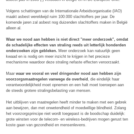
Volgens schattingen van de Internationale Arbeidsorganisatie (IAO)
maakt asbest wereldwijd ruim 100.000 slachtoffers per jaar. De
komende jaren zal asbest nog duizenden slachtoffers maken in België
alleen al.
Waar we nood aan hebben is niet direct "meer onderzoek", omdat
de schadelijke effecten van straling reeds uit letterlijk honderden
onderzoeken zijn gebleken.
Meer onderzoek kan natuurlijk geen
kwaad en is nodig om meer inzicht te krijgen in het precieze
mechanisme waardoor deze straling nefaste effecten veroorzaakt.
Maar
waar we vooral en veel dringender nood aan hebben zijn
voorzorgsmaatregelen vanwege de overheid
, die eindelijk haar
verantwoordelijkheid moet opnemen en een halt moet toeroepen aan
de steeds grotere stralingsbelasting van mensen.
Het uitblijven van maatregelen heeft minder te maken met een gebrek
aan bewijzen, dan met onwetendheid of moedwillige blindheid. Zolang
het voorzorgsprincipe niet wordt toegepast is de boodschap duidelijk:
grote winsten voor de telecom- en wireless-bedrijven mogen gerust ten
koste gaan van gezondheid en mensenlevens.