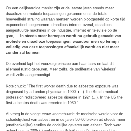
Op een gelijkaardige manier zijn er de laatste jaren steeds meer
draadloze en mobiele toepassingen gekomen en is de totale
hoeveelheid straling waaraan mensen worden blootgesteld op korte tijd
exponentieel toegenomen: draadloos internet overal, draadloos
aangestuurde machines in de industrie, internet en televisie op de
gsm, ...
In steeds meer beroepen wordt nu gebruik gemaakt van
mobiele en draadloze toepassingen, waardoor men op termijn
volledig van deze toepassingen afhankelijk wordt en niet meer
zonder zal kunnen
.
De overheid lapt het voorzorgsprincipe aan haar laars en laat dit
allemaal rustig gebeuren. Meer zelfs, de proliferatie van 'wireless'
wordt zelfs aangemoedigd.
Kotelchuck: "The first worker death due to asbestos exposure was
diagnosed by a London physician in 1900. (...) The British medical
profession rediscovered asbestos disease in 1924 (...). In the US the
first asbestos death was reported in 1930."
Al vroeg in de vorige eeuw waarschuwde de medische wereld voor de
schadelijkheid van asbest en in de jaren '50-'60 bleken uit steeds meer
(onafhankelijke) studies de dodelijke gevaren van asbest. Toch werd
asbest pas in 2005 (!) verboden in België en in De Europese Unie.