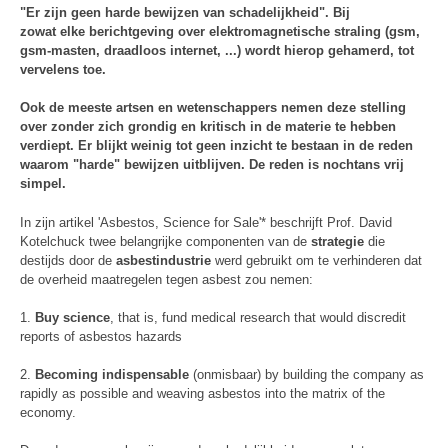
"Er zijn geen harde bewijzen van schadelijkheid". Bij
zowat elke berichtgeving over elektromagnetische straling (gsm,
gsm-masten, draadloos internet, ...) wordt hierop gehamerd, tot
vervelens toe.
Ook de meeste artsen en wetenschappers nemen deze stelling
over zonder zich grondig en kritisch in de materie te hebben
verdiept. Er blijkt weinig tot geen inzicht te bestaan in de reden
waarom "harde" bewijzen uitblijven. De reden is nochtans vrij
simpel.
In zijn artikel 'Asbestos, Science for Sale'* beschrijft Prof. David
Kotelchuck twee belangrijke componenten van de
strategie
die
destijds door de
asbestindustrie
werd gebruikt om te verhinderen dat
de overheid maatregelen tegen asbest zou nemen:
1.
Buy science
, that is, fund medical research that would discredit
reports of asbestos hazards
2.
Becoming indispensable
(onmisbaar) by building the company as
rapidly as possible and weaving asbestos into the matrix of the
economy.