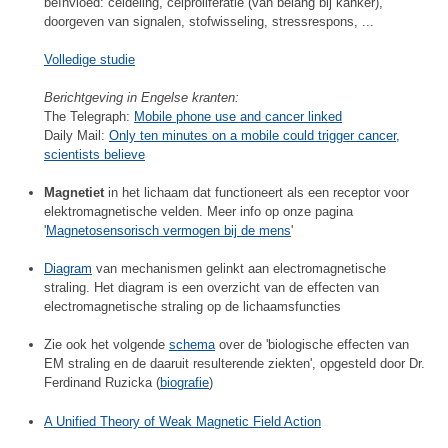
beïnvloed: celdeling, celproliferatie (van belang bij kanker),
doorgeven van signalen, stofwisseling, stressrespons, ...
Volledige studie
Berichtgeving in Engelse kranten:
The Telegraph:
Mobile phone use and cancer linked
Daily Mail:
Only ten minutes on a mobile could trigger cancer,
scientists believe
Magnetiet
in het lichaam dat functioneert als een receptor voor
elektromagnetische velden. Meer info op onze pagina
'
Magnetosensorisch vermogen bij de mens
'
Diagram
van mechanismen gelinkt aan electromagnetische
straling. Het diagram is een overzicht van de effecten van
electromagnetische straling op de lichaamsfuncties
Zie ook het volgende
schema
over de 'biologische effecten van
EM straling en de daaruit resulterende ziekten', opgesteld door Dr.
Ferdinand Ruzicka (
biografie
)
A Unified Theory of Weak Magnetic Field Action