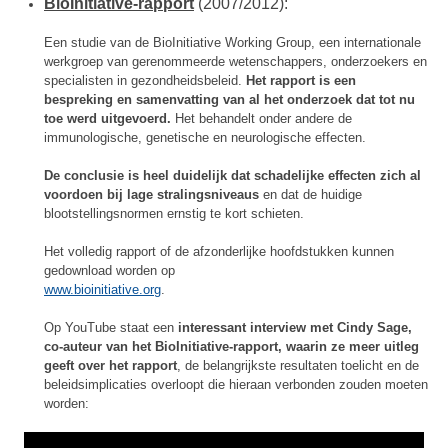
BioInitiative-rapport
(2007/2012):
Een studie van de BioInitiative Working Group, een internationale
werkgroep van gerenommeerde wetenschappers, onderzoekers en
specialisten in gezondheidsbeleid.
Het rapport is een
bespreking en samenvatting van al het onderzoek dat tot nu
toe werd uitgevoerd.
Het behandelt onder andere de
immunologische, genetische en neurologische effecten.
De conclusie is heel duidelijk dat schadelijke effecten zich al
voordoen bij lage stralingsniveaus
en dat de huidige
blootstellingsnormen ernstig te kort schieten.
Het volledig rapport of de afzonderlijke hoofdstukken kunnen
gedownload worden op
www.bioinitiative.org
.
Op YouTube staat een
interessant interview met Cindy Sage,
co-auteur van het BioInitiative-rapport, waarin ze meer uitleg
geeft over het rapport
, de belangrijkste resultaten toelicht en de
beleidsimplicaties overloopt die hieraan verbonden zouden moeten
worden: