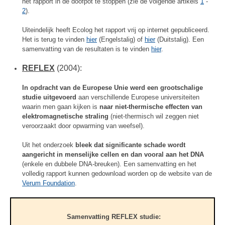
het rapport in de doofpot te stoppen (zie de volgende artikels
1
-
2
).
Uiteindelijk heeft Ecolog het rapport vrij op internet gepubliceerd.
Het is terug te vinden
hier
(Engelstalig) of
hier
(Duitstalig). Een
samenvatting van de resultaten is te vinden
hier
.
REFLEX
(2004):
In opdracht van de Europese Unie werd een grootschalige
studie uitgevoerd
aan verschillende Europese universiteiten
waarin men gaan kijken is
naar niet-thermische effecten van
elektromagnetische straling
(niet-thermisch wil zeggen niet
veroorzaakt door opwarming van weefsel).
Uit het onderzoek
bleek dat significante schade wordt
aangericht in menselijke cellen en dan vooral aan het DNA
(enkele en dubbele DNA-breuken). Een samenvatting en het
volledig rapport kunnen gedownload worden op de website van de
Verum Foundation
.
Samenvatting REFLEX studie: