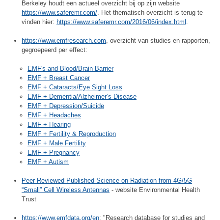
Berkeley houdt een actueel overzicht bij op zijn website
https://www.saferemr.com/
. Het thematisch overzicht is terug te
vinden hier:
https://www.saferemr.com/2016/06/index.html
.
https://www.emfresearch.com
, overzicht van studies en rapporten,
gegroepeerd per effect:
EMF's and Blood/Brain Barrier
EMF + Breast Cancer
EMF + Cataracts/Eye Sight Loss
EMF + Dementia/Alzheimer’s Disease
EMF + Depression/Suicide
EMF + Headaches
EMF + Hearing
EMF + Fertility & Reproduction
EMF + Male Fertility
EMF + Pregnancy
EMF + Autism
Peer Reviewed Published Science on Radiation from 4G/5G
“Small” Cell Wireless Antennas
- website Environmental Health
Trust
https://www.emfdata.org/en
: "Research database for studies and