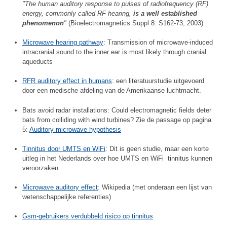
"The human auditory response to pulses of radiofrequency (RF)
energy, commonly called RF hearing,
is a well established
phenomenon
"
(Bioelectromagnetics Suppl 8: S162-73, 2003)
Microwave hearing pathway
: Transmission of microwave-induced
intracranial sound to the inner ear is most likely through cranial
aqueducts
RFR auditory effect in humans
: een literatuurstudie uitgevoerd
door een medische afdeling van de Amerikaanse luchtmacht.
Bats avoid radar installations: Could electromagnetic fields deter
bats from colliding with wind turbines? Zie de passage op pagina
5:
Auditory microwave hypothesis
Tinnitus door UMTS en WiFi
: Dit is geen studie, maar een korte
uitleg in het Nederlands over hoe UMTS en WiFi tinnitus kunnen
veroorzaken
Microwave auditory effect
: Wikipedia (met onderaan een lijst van
wetenschappelijke referenties)
Gsm-gebruikers verdubbeld risico op tinnitus