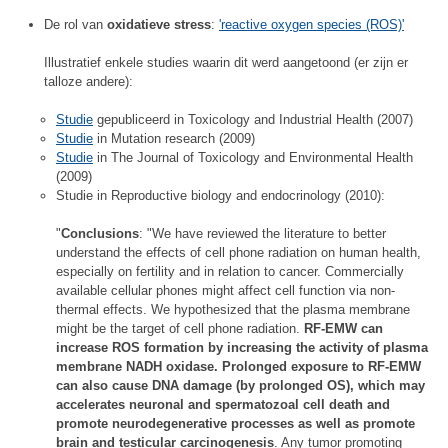
De rol van
oxidatieve stress
:
'reactive oxygen species (ROS)'
Illustratief enkele studies waarin dit werd aangetoond (er zijn er
talloze andere):
Studie
gepubliceerd in Toxicology and Industrial Health (2007)
Studie
in Mutation research (2009)
Studie
in The Journal of Toxicology and Environmental Health
(2009)
Studie in Reproductive biology and endocrinology (2010):
"
Conclusions
: "We have reviewed the literature to better
understand the effects of cell phone radiation on human health,
especially on fertility and in relation to cancer. Commercially
available cellular phones might affect cell function via non-
thermal effects. We hypothesized that the plasma membrane
might be the target of cell phone radiation.
RF-EMW can
increase ROS formation by increasing the activity of plasma
membrane NADH oxidase. Prolonged exposure to RF-EMW
can also cause DNA damage (by prolonged OS), which may
accelerates neuronal and spermatozoal cell death and
promote neurodegenerative processes as well as promote
brain and testicular carcinogenesis
. Any tumor promoting