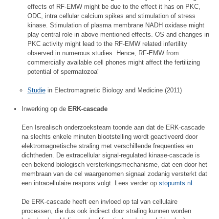
effects of RF-EMW might be due to the effect it has on PKC,
ODC, intra cellular calcium spikes and stimulation of stress
kinase. Stimulation of plasma membrane NADH oxidase might
play central role in above mentioned effects. OS and changes in
PKC activity might lead to the RF-EMW related infertility
observed in numerous studies. Hence, RF-EMW from
commercially available cell phones might affect the fertilizing
potential of spermatozoa"
Studie
in Electromagnetic Biology and Medicine (2011)
Inwerking op de
ERK-cascade
Een Isrealisch onderzoeksteam toonde aan dat de ERK-cascade
na slechts enkele minuten blootstelling wordt geactiveerd door
elektromagnetische straling met verschillende frequenties en
dichtheden. De extracellular signal-regulated kinase-cascade is
een bekend biologisch versterkingsmechanisme, dat een door het
membraan van de cel waargenomen signaal zodanig versterkt dat
een intracellulaire respons volgt. Lees verder op
stopumts.nl
.
De ERK-cascade heeft een invloed op tal van cellulaire
processen, die dus ook indirect door straling kunnen worden