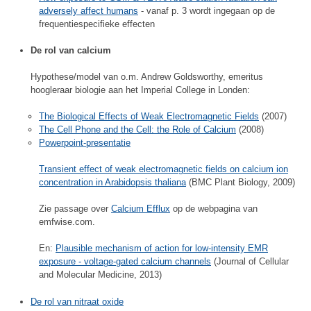
adversely affect humans
- vanaf p. 3 wordt ingegaan op de
frequentiespecifieke effecten
De rol van calcium
Hypothese/model van o.m. Andrew Goldsworthy, emeritus
hoogleraar biologie aan het Imperial College in Londen:
The Biological Effects of Weak Electromagnetic Fields
(2007)
The Cell Phone and the Cell: the Role of Calcium
(2008)
Powerpoint-presentatie
Transient effect of weak electromagnetic fields on calcium ion
concentration in Arabidopsis thaliana
(BMC Plant Biology, 2009)
Zie passage over
Calcium Efflux
op de webpagina van
emfwise.com.
En:
Plausible mechanism of action for low-intensity EMR
exposure - voltage-gated calcium channels
(Journal of Cellular
and Molecular Medicine, 2013)
De rol van nitraat oxide