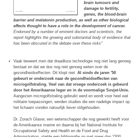
brain tumours and
damage to fertility,
genes, the blood-brain
barrier and melatonin production, as well as other biological
effects thought to have a role in the development of cancer.
Endorsed by a number of eminent doctors and scientists, the
report highlights the growing and substantial body of evidence that
has been obscured in the debate over these risks"
Vaak beweert men dat draadloze technologie nog niet lang genoeg
bestaat en dat we dus nog niet genoeg weten over de
gezondheidseffecten. Dit klopt niet.
Al sinds de jaren '50
gebeurt er onderzoek naar de gezondheidseffecten van
microgolfstraling. Veel van dat vroege onderzoek is gebeurd
door het Amerikaanse leger en in de voormalige Sovjet-Unie.
Aangezien microgolfstraling gebruikt werd en wordt voor heel wat
militaire toepassingen, werden studies die een nadelige impact op
het lichaam vonden natuurlijk liever stilgehouden.
Dr. Zorach Glaser, een wetenschapper die nog gewerkt heeft voor
de Amerikaanse marine en daarna bij het National Institute for
Occupational Safety and Health en de Food and Drug
Administration, stelde een bibliografie op met meer dan 2300