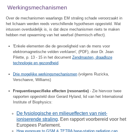
Werkingsmechanismen
Over de mechanismen waarlangs EM straling schade veroorzaakt in
het lichaam werden reeds verschillende hypothesen opgesteld. Wat
intussen overduidelijk is, is dat deze mechanismen niets te maken
hebben met opwarming van het weefsel (thermisch effect).
'Enkele elementen die de gevoeligheid van de mens voor
elektromagnetische velden verklaren', (PDF), door Dr. Jean
Pilette, p. 13 - 15 in het document
Zendmasten, draadloze
technologie en gezondheid
.
Drie mogelijke werkingsmechanismen
(volgens Ruzicka,
Verschaeve, Williams)
Frequentiespecifieke effecten (resonantie)
- Zie hiervoor twee
rapporten opgesteld door Gerard Hyland, lid van het International
Institute of Biophysics:
De fysiologische en milieueffecten van niet-
ioniserende straling
. Een rapport voorbereid voor het
Europees Parlement.
How exposure to GSM & TETRA base-station radiation can