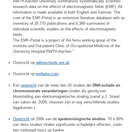
RWTH Aachen University summarizes systematically scientific
research data on the effects of electromagnetic fields (EMF). All
information is made available in both English and German. The
core of the EMF-Portal is an extensive literature database with an
inventory of 28,770 publications and 6,389 summaries of
individual scientific studies on the effects of electromagnetic
fields.
The EMF-Portal is a project of the femu working group of the
Institute and Out-patient Clinic of Occupational Medicine of the
University Hospital RWTH Aachen."
Overzicht op
wifiinschools.org.uk
Overzicht op
emfwise.com
Een
overzicht
van de meer dan 20 studies die
DNA-schade en
chromosomale veranderingen
vinden als gevolg van
blootstelling aan elektromagnetische straling (vanaf p.2. Stand
van zaken dd. 2008; intussen zijn er nog verschillende studies
bijgekomen.)
Overzicht
uit 2006 van de
epidemiologische studies
. 70 à 80%
van deze studies vinden significante schadelijke effecten, zoals
een verhoogd risico op kanker