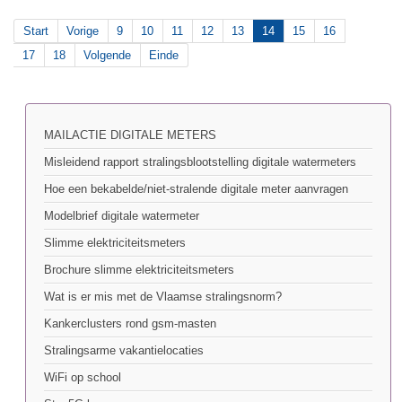
Start
Vorige
9
10
11
12
13
14
15
16
17
18
Volgende
Einde
MAILACTIE DIGITALE METERS
Misleidend rapport stralingsblootstelling digitale watermeters
Hoe een bekabelde/niet-stralende digitale meter aanvragen
Modelbrief digitale watermeter
Slimme elektriciteitsmeters
Brochure slimme elektriciteitsmeters
Wat is er mis met de Vlaamse stralingsnorm?
Kankerclusters rond gsm-masten
Stralingsarme vakantielocaties
WiFi op school