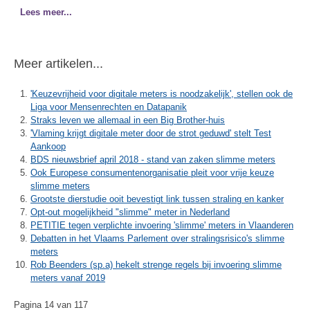
Lees meer...
Meer artikelen...
'Keuzevrijheid voor digitale meters is noodzakelijk', stellen ook de
Liga voor Mensenrechten en Datapanik
Straks leven we allemaal in een Big Brother-huis
'Vlaming krijgt digitale meter door de strot geduwd' stelt Test
Aankoop
BDS nieuwsbrief april 2018 - stand van zaken slimme meters
Ook Europese consumentenorganisatie pleit voor vrije keuze
slimme meters
Grootste dierstudie ooit bevestigt link tussen straling en kanker
Opt-out mogelijkheid "slimme" meter in Nederland
PETITIE tegen verplichte invoering 'slimme' meters in Vlaanderen
Debatten in het Vlaams Parlement over stralingsrisico's slimme
meters
Rob Beenders (sp.a) hekelt strenge regels bij invoering slimme
meters vanaf 2019
Pagina 14 van 117