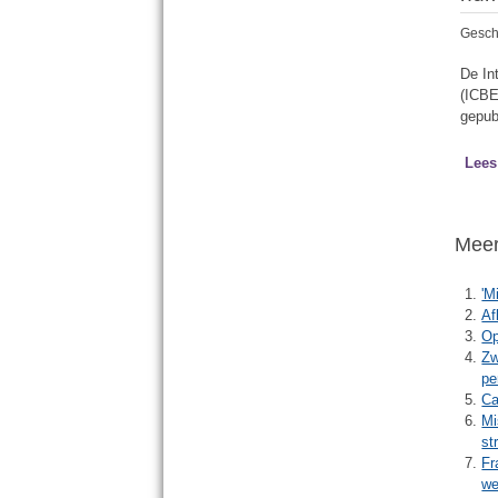
Gesch
De In
(ICBE
gepub
Lees
Meer 
'M
Af
Op
Zw
pe
Ca
Mi
st
Fr
we