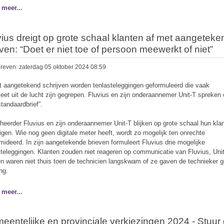
 meer...
vius dreigt op grote schaal klanten af met aangetek
ven: “Doet er niet toe of persoon meewerkt of niet”
reven: zaterdag 05 oktober 2024 08:59
et aangetekend schrijven worden tenlasteleggingen geformuleerd die vaak
eet uit de lucht zijn gegrepen. Fluvius en zijn onderaannemer Unit-T spreken 
standaardbrief”.
heerder Fluvius en zijn onderaannemer Unit-T blijken op grote schaal hun kla
eigen. Wie nog geen digitale meter heeft, wordt zo mogelijk ten onrechte
imideerd. In zijn aangetekende brieven formuleert Fluvius drie mogelijke
steleggingen. Klanten zouden niet reageren op communicatie van Fluvius, Unit
en waren niet thuis toen de technicien langskwam of ze gaven de technieker 
ng.
 meer...
eentelijke en provinciale verkiezingen 2024 - Stuur