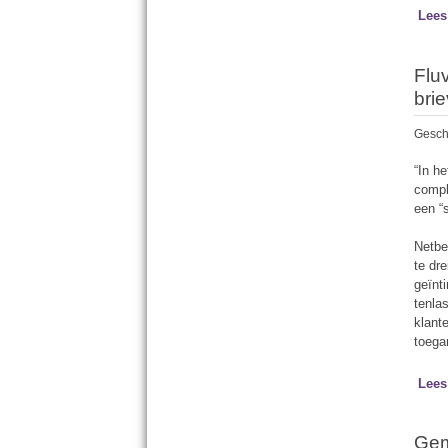
Lees
Flu
brie
Gesch
“In h
compl
een “
Netbe
te dr
geïnt
tenla
klant
toega
Lees
Gem