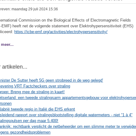
reven: maandag 29 juli 2024 15:36
ternational Commission on the Biological Effects of Electromagnetic Fields
-EMF) heeft net de volgende statement over Elektrohypersensitiviteit (EHS)
liceerd:
https://icbe-emf.org/activities/electrohypersensitivity/
 meer...
artikelen...
inister De Sutter heeft 5G geen strobreed in de weg gelegd'
levering VRT Factcheckers over straling
roep: Breng mee de straling in kaart!
itserland: een tweede stralingsarm appartementsgebouw voor elektrohypersen
rsonen
labrië tweede regio in Italië die EHS erkent
sleidend rapport over stralingsblootstelling digitale watermeters - niet “1 à 4”
ralingspulsen per dag maar 5.400!
ankrijk: rechtbank verplicht de netbeheerder om een slimme meter te verwijde
gens gezondheidsproblemen