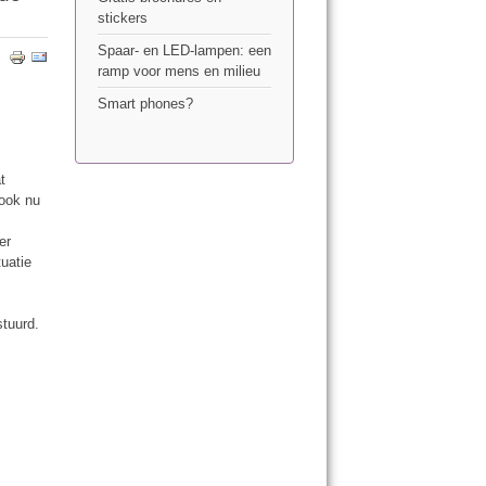
stickers
Spaar- en LED-lampen: een
ramp voor mens en milieu
Smart phones?
t
 ook nu
er
tuatie
stuurd.