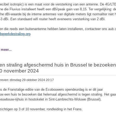
decibel isotropic) is een maat voor de versterking van een antenne. De 4G/LT
ne die Fluvius installeert heeft een dBi/peak gain van 8,15. Ter vergelijking: d
che dBi-waarde bij de interne antennes van digitale meters ligt normaliter niet 
-3 dBi. Een standaard wifi router heeft eveneens versterking van 2 dBi.
n die reeds een buitenantenne hebben laten installeren, contacteer ons aub 
beperkdestraling.org
.
 meer...
en straling afgeschermd huis in Brussel te bezoeken
10 november 2024
reven: dinsdag 29 oktober 2024 20:17
ns de Franstalige editie van de Ecobouwers opendeurdag is er dit jaar
uw een huis te bezoeken dat helemaal afgeschermd is tegen straling. Het ga
ieuwbouw-rijhuis in houtskelet in Sint-Lambrechts-Woluwe (Brussel).
zichtigen op 3 of 10 november, rondleiding in het Frans.