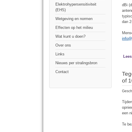
Elektrohypersensitiviteit
dBi (
(EHS)
anten
typis
Wetgeving en normen
dan 2
Effecten op het milieu
Mense
Wat kunt u doen?
info@
Over ons
Links
Lees
Nieuws per stralingsbron
Contact
Teg
of 
Gesch
Tijde
opnie
een n
Te be