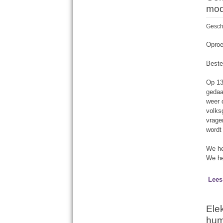
mode
Gesch
Oproe
Beste
Op 13
gedaa
weer 
volks
vrage
wordt
We he
We he
Lees
Ele
huma