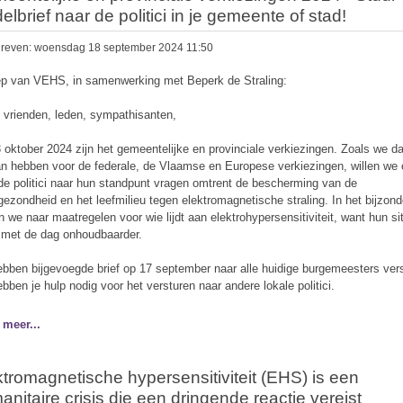
lbrief naar de politici in je gemeente of stad!
reven: woensdag 18 september 2024 11:50
p van VEHS, in samenwerking met Beperk de Straling:
 vrienden, leden, sympathisanten,
 oktober 2024 zijn het gemeentelijke en provinciale verkiezingen. Zoals we da
n hebben voor de federale, de Vlaamse en Europese verkiezingen, willen we
de politici naar hun standpunt vragen omtrent de bescherming van de
gezondheid en het leefmilieu tegen elektromagnetische straling. In het bijzond
n we naar maatregelen voor wie lijdt aan elektrohypersensitiviteit, want hun si
 met de dag onhoudbaarder.
bben bijgevoegde brief op 17 september naar alle huidige burgemeesters ver
bben je hulp nodig voor het versturen naar andere lokale politici.
 meer...
ktromagnetische hypersensitiviteit (EHS) is een
nitaire crisis die een dringende reactie vereist