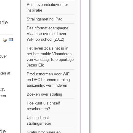
Positieve initiatieven ter
inspiratie
Stralingsmeting iPad
ende
Desinformatiecampagne
Vlaamse overheid over
WiFi op school (2012)
Het leven zoals het is in
het bestraalde Vlaanderen
over
van vandaag: fotoreportage
Jezus Eik
nten af
Productnormen voor WiFi
en DECT kunnen straling
aanzienlijk verminderen
-T-
Boeken over straling
geen
Hoe kunt u zichzelf
beschermen?
Uitleendienst
stralingsmeter
 de
Gratis brochures en