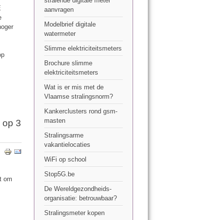
stralende digitale meter
E
aanvragen
e
Modelbrief digitale
hoger
watermeter
Slimme elektriciteitsmeters
op
Brochure slimme
elektriciteitsmeters
Wat is er mis met de
Vlaamse stralingsnorm?
Kankerclusters rond gsm-
masten
 op 3
Stralingsarme
vakantielocaties
WiFi op school
Stop5G.be
at om
De Wereldgezondheids-
organisatie: betrouwbaar?
Stralingsmeter kopen