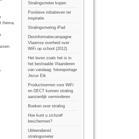
Stralingsmeter kopen
Positieve initiatieven ter
e
inspiratie
it thema.
Stralingsmeting iPad
n
Desinformatiecampagne
Vlaamse overheid over
assen.
WiFi op school (2012)
Het leven zoals het is in
het bestraalde Vlaanderen
van vandaag: fotoreportage
e
Jezus Eik
Productnormen voor WiFi
en DECT kunnen straling
aanzienlijk verminderen
Boeken over straling
Hoe kunt u zichzelf
beschermen?
Uitleendienst
stralingsmeter