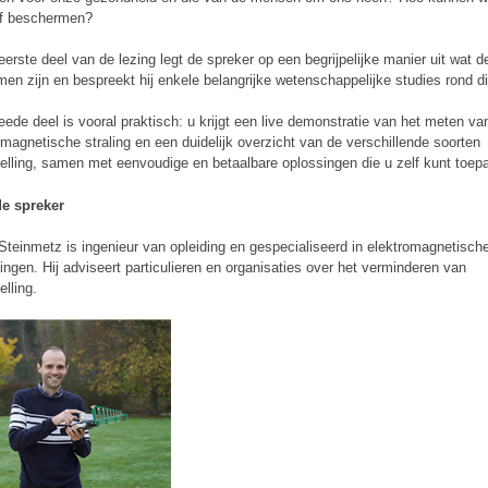
lf beschermen?
 eerste deel van de lezing legt de spreker op een begrijpelijke manier uit wat d
men zijn en bespreekt hij enkele belangrijke wetenschappelijke studies rond d
eede deel is vooral praktisch: u krijgt een live demonstratie van het meten va
omagnetische straling en een duidelijk overzicht van de verschillende soorten
telling, samen met eenvoudige en betaalbare oplossingen die u zelf kunt toep
de spreker
Steinmetz is ingenieur van opleiding en gespecialiseerd in elektromagnetisch
ngen. Hij adviseert particulieren en organisaties over het verminderen van
elling.