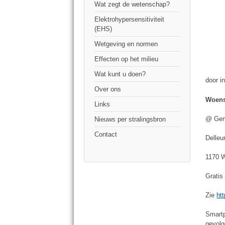
Wat zegt de wetenschap?
Elektrohypersensitiviteit
(EHS)
Wetgeving en normen
Effecten op het milieu
Wat kunt u doen?
door i
Over ons
Woensd
Links
@ Gem
Nieuws per stralingsbron
Contact
Delleu
1170 W
Gratis
Zie
ht
Smartp
gevolg