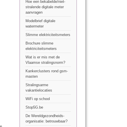
Hoe een bekabelde/niet-
stralende digitale meter
aanvragen
Modelbrief digitale
watermeter
Slimme elektriciteitsmeters
Brochure slimme
elektriciteitsmeters
Wat is er mis met de
Vlaamse stralingsnorm?
Kankerclusters rond gsm-
masten
Stralingsarme
vakantielocaties
WiFi op school
Stop5G.be
De Wereldgezondheids-
organisatie: betrouwbaar?
we