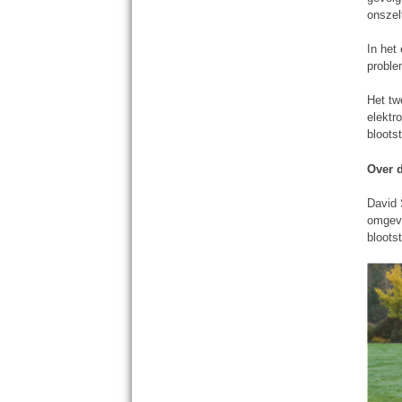
onsze
In het
proble
Het tw
elektr
bloots
Over 
David 
omgevi
blootst