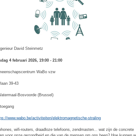
ngenieur David Steinmetz
ag 4 februari 2026, 19:00 - 21:00
eenschapscentrum WaBo vzw
rlaan 39-43
atermaal-Bosvoorde (Brussel)
 toegang
tps://www.wabo.be/activiteiten/elektromagnetische-straling
hones, wifi-routers, draadloze telefoons, zendmasten... wat zijn de concrete
en voor onze gezondheid en die van de mensen om ons heen? Hoe kunnen 