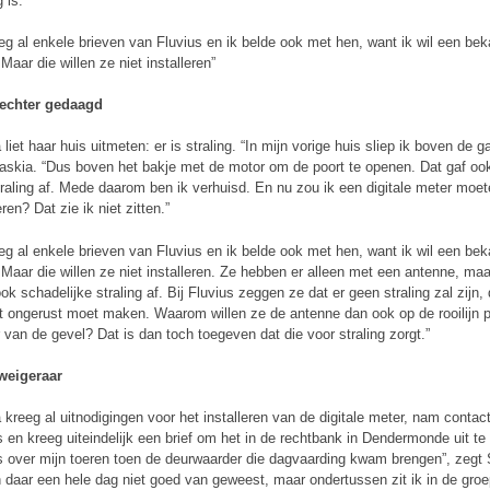
g is.”
eeg al enkele brieven van Fluvius en ik belde ook met hen, want ik wil een be
Maar die willen ze niet installeren”
rechter gedaagd
liet haar huis uitmeten: er is straling. “In mijn vorige huis sliep ik boven de g
askia. “Dus boven het bakje met de motor om de poort te openen. Dat gaf oo
traling af. Mede daarom ben ik verhuisd. En nu zou ik een digitale meter moet
eren? Dat zie ik niet zitten.”
eeg al enkele brieven van Fluvius en ik belde ook met hen, want ik wil een be
 Maar die willen ze niet installeren. Ze hebben er alleen met een antenne, maa
ok schadelijke straling af. Bij Fluvius zeggen ze dat er geen straling zal zijn, 
et ongerust moet maken. Waarom willen ze de antenne dan ook op de rooilijn p
er van de gevel? Dat is dan toch toegeven dat die voor straling zorgt.”
weigeraar
 kreeg al uitnodigingen voor het installeren van de digitale meter, nam contac
s en kreeg uiteindelijk een brief om het in de rechtbank in Dendermonde uit te
s over mijn toeren toen de deurwaarder die dagvaarding kwam brengen”, zegt 
n daar een hele dag niet goed van geweest, maar ondertussen zit ik in de gro