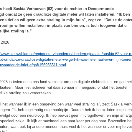
us heeft Saskia Verhoeven (62) voor de rechter in Dendermonde
d omdat ze geen draadloze digitale meter wil laten installeren. “Ik ben
nsitief en wil geen extra straling in mijn huis”, zegt ze. “Dat ze de ant
rooilijn willen installeren in plaats van binnen, is toch toegeven dat er
lijke straling is.”
i 2026
//www.nieuwsblad.be/regio/oost-vlaanderen/denderregio/aalst/saskia-62-voor-re
pt-omdat-ze-draadloze-digitale-meter-weigert-ik-was-helemaal-over-mijn-toeren
rwaarder-de-brief-afgaf/156955511.html
2025 is iedereen in ons land verplicht om een digitale elektriciteits- en gasmet
plaatsen. Maar niet iedereen wil daar zomaar in meegaan, omdat het toestel
lijke straling zou veroorzaken.
el het wanneer ik in een omgeving ben waar veel straling is”, zegt Saskia Ver
jzegem. “Ik heb regelmatig erge hoofdpijn. Daarom heb ik botox laten inspuite
evolgd door een neuroloog. Ik heb bewust geen microgolfoven, en mijn smartp
 speciaal zakje. Ik kijk er maximaal een paar keer per dag naar. Bovendien be
uiten, want ook bij andere mensen thuis voel ik het wanneer er voor mij te ve