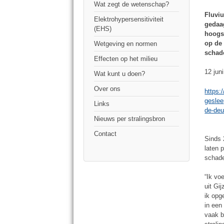
Wat zegt de wetenschap?
Fluvi
Elektrohypersensitiviteit
gedaag
(EHS)
hoogse
op de 
Wetgeving en normen
schade
Effecten op het milieu
12 jun
Wat kunt u doen?
Over ons
https:
geslee
Links
de-deu
Nieuws per stralingsbron
Contact
Sinds 
laten 
schade
“Ik vo
uit Gi
ik opg
in een
vaak b