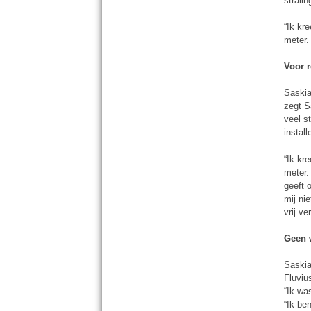
stralin
“Ik kr
meter. 
Voor 
Saskia 
zegt S
veel s
install
“Ik kr
meter.
geeft o
mij ni
vrij v
Geen 
Saskia
Fluviu
“Ik wa
“Ik be