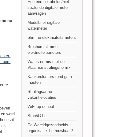
Hoe een bekabelde/niet-
stralende digitale meter
aanvragen
enne nu
Modelbrief digitale
watermeter
Slimme elektriciteitsmeters
Brochure slimme
elektriciteitsmeters
chter-
-toen-
Wat is er mis met de
Vlaamse stralingsnorm?
Kankerclusters rond gsm-
masten
er te
Stralingsarme
vakantielocaties
WiFi op school
hoeven
n en word
Stop5G.be
hone zit
De Wereldgezondheids-
n ik
organisatie: betrouwbaar?
el