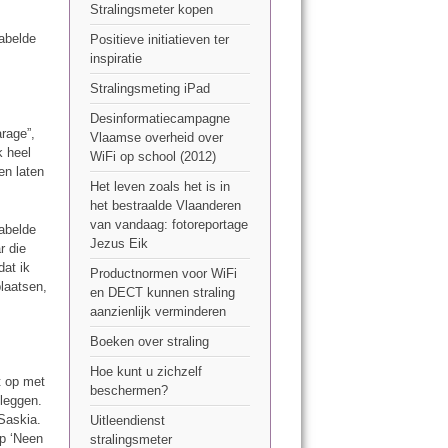
Stralingsmeter kopen
kabelde
Positieve initiatieven ter
inspiratie
Stralingsmeting iPad
Desinformatiecampagne
arage”,
Vlaamse overheid over
k heel
WiFi op school (2012)
en laten
Het leven zoals het is in
het bestraalde Vlaanderen
van vandaag: fotoreportage
kabelde
Jezus Eik
r die
dat ik
Productnormen voor WiFi
laatsen,
en DECT kunnen straling
aanzienlijk verminderen
Boeken over straling
Hoe kunt u zichzelf
t op met
beschermen?
 leggen.
Saskia.
Uitleendienst
ep ‘Neen
stralingsmeter