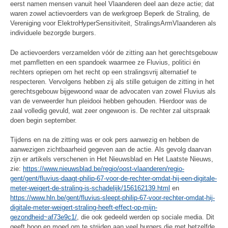
eerst namen mensen vanuit heel Vlaanderen deel aan deze actie; dat
waren zowel actievoerders van de werkgroep Beperk de Straling, de
Vereniging voor ElektroHyperSensitiviteit, StralingsArmVlaanderen als
individuele bezorgde burgers.
De actievoerders verzamelden vóór de zitting aan het gerechtsgebouw
met pamfletten en een spandoek waarmee ze Fluvius, politici én
rechters opriepen om het recht op een stralingsvrij alternatief te
respecteren. Vervolgens hebben zij als stille getuigen de zitting in het
gerechtsgebouw bijgewoond waar de advocaten van zowel Fluvius als
van de verweerder hun pleidooi hebben gehouden. Hierdoor was de
zaal volledig gevuld, wat zeer ongewoon is. De rechter zal uitspraak
doen begin september.
Tijdens en na de zitting was er ook pers aanwezig en hebben de
aanwezigen zichtbaarheid gegeven aan de actie. Als gevolg daarvan
zijn er artikels verschenen in Het Nieuwsblad en Het Laatste Nieuws,
zie:
https://www.nieuwsblad.be/regio/oost-vlaanderen/regio-
gent/gent/fluvius-daagt-philip-67-voor-de-rechter-omdat-hij-een-digitale-
meter-weigert-de-straling-is-schadelijk/156162139.html
en
https://www.hln.be/gent/fluvius-sleept-philip-67-voor-rechter-omdat-hij-
digitale-meter-weigert-straling-heeft-effect-op-mijn-
gezondheid~af73e9c1/
, die ook gedeeld werden op sociale media. Dit
geeft hoop en moed om te strijden aan veel burgers die met hetzelfde