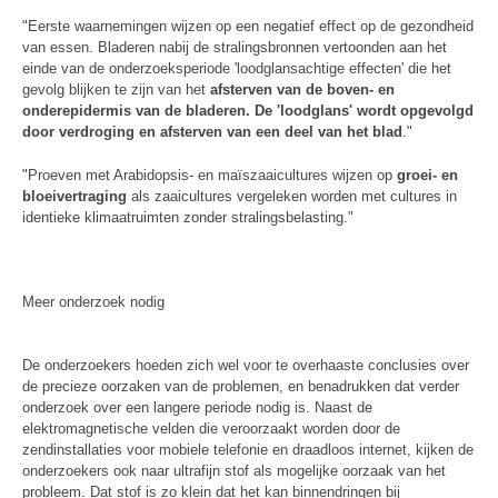
"Eerste waarnemingen wijzen op een negatief effect op de gezondheid
van essen. Bladeren nabij de stralingsbronnen vertoonden aan het
einde van de onderzoeksperiode 'loodglansachtige effecten' die het
gevolg blijken te zijn van het
afsterven van de boven- en
onderepidermis van de bladeren. De 'loodglans' wordt opgevolgd
door verdroging en afsterven van een deel van het blad
."
"Proeven met Arabidopsis- en maïszaaicultures wijzen op
groei- en
bloeivertraging
als zaaicultures vergeleken worden met cultures in
identieke klimaatruimten zonder stralingsbelasting."
Meer onderzoek nodig
De onderzoekers hoeden zich wel voor te overhaaste conclusies over
de precieze oorzaken van de problemen, en benadrukken dat verder
onderzoek over een langere periode nodig is. Naast de
elektromagnetische velden die veroorzaakt worden door de
zendinstallaties voor mobiele telefonie en draadloos internet, kijken de
onderzoekers ook naar ultrafijn stof als mogelijke oorzaak van het
probleem. Dat stof is zo klein dat het kan binnendringen bij