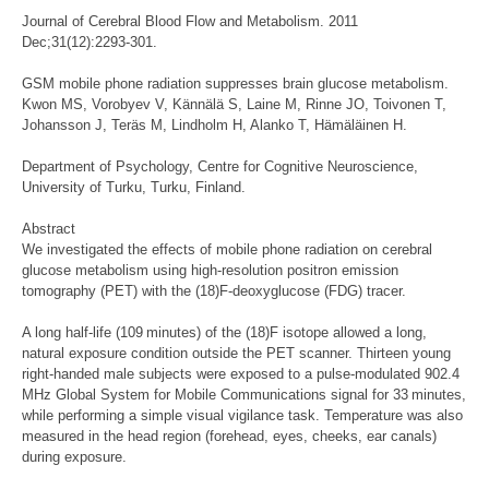
Journal of Cerebral Blood Flow and Metabolism. 2011
Dec;31(12):2293-301.
GSM mobile phone radiation suppresses brain glucose metabolism.
Kwon MS, Vorobyev V, Kännälä S, Laine M, Rinne JO, Toivonen T,
Johansson J, Teräs M, Lindholm H, Alanko T, Hämäläinen H.
Department of Psychology, Centre for Cognitive Neuroscience,
University of Turku, Turku, Finland.
Abstract
We investigated the effects of mobile phone radiation on cerebral
glucose metabolism using high-resolution positron emission
tomography (PET) with the (18)F-deoxyglucose (FDG) tracer.
A long half-life (109 minutes) of the (18)F isotope allowed a long,
natural exposure condition outside the PET scanner. Thirteen young
right-handed male subjects were exposed to a pulse-modulated 902.4
MHz Global System for Mobile Communications signal for 33 minutes,
while performing a simple visual vigilance task. Temperature was also
measured in the head region (forehead, eyes, cheeks, ear canals)
during exposure.