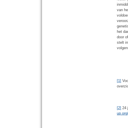
inmidd
van he
voldoe
veroor
geneti
het da
door o
stelt i
volgen
[1]
Voo
overzi
[2]
24 j
up.or