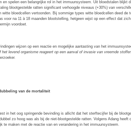
m en spelen een belangrijke rol in het immuunsysteem. Uit bloedstalen blijkt d
raling blootgestelde ratten significant verhoogde niveaus (+30%) van verschil
n witte bloedcellen vertoonden. Bij sommige types witte bloedcellen deed de
as voor na 11 à 18 maanden blootstelling, hetgeen wijst op een effect dat zic
termijn voordoet.
indingen wijzen op een reactie en mogelijke aantasting van het immuunsyste
of het levend organisme reageert op een aanval of invasie van vreemde stoffe
erzoeker.
dubbeling van de mortaliteit
st in het oog springende bevinding is allicht dat het sterftecijfer bij de blootg
 dubbel zo hoog was als bij de niet-blootgestelde ratten. Volgens Adang heeft d
jk te maken met de reactie van en verandering in het immuunsysteem.