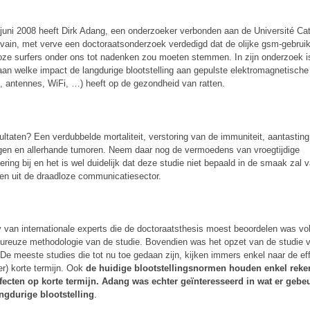
juni 2008 heeft Dirk Adang, een onderzoeker verbonden aan de Université Ca
vain, met verve een doctoraatsonderzoek verdedigd dat de olijke gsm-gebrui
oze surfers onder ons tot nadenken zou moeten stemmen. In zijn onderzoek is
an welke impact de langdurige blootstelling aan gepulste elektromagnetische 
, antennes, WiFi, …) heeft op de gezondheid van ratten.
ultaten? Een verdubbelde mortaliteit, verstoring van de immuniteit, aantastin
en en allerhande tumoren. Neem daar nog de vermoedens van vroegtijdige
ering bij en het is wel duidelijk dat deze studie niet bepaald in de smaak zal va
ven uit de draadloze communicatiesector.
y van internationale experts die de doctoraatsthesis moest beoordelen was vol
oureuze methodologie van de studie. Bovendien was het opzet van de studie vr
 De meeste studies die tot nu toe gedaan zijn, kijken immers enkel naar de ef
er) korte termijn. Ook
de huidige blootstellingsnormen houden enkel reke
fecten op korte termijn. Adang was echter geïnteresseerd in wat er gebe
ngdurige blootstelling
.