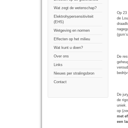
Wat zegt de wetenschap?
Op 23 
Elektrohypersensitiviteit
de Lou
(EHS)
draadl
nagega
Wetgeving en normen
(gsm’s
Effecten op het milieu
Wat kunt u doen?
Over ons
De res
geheug
Links
veroud
bedrij
Nieuws per stralingsbron
Contact
De jur
de rig
uniek.
op (ze
met ef
een la