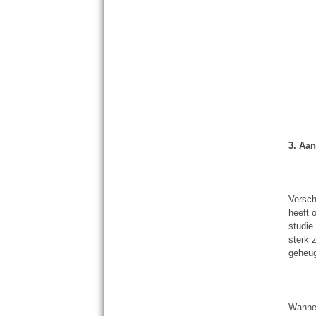
3. Aa
Versch
heeft 
studie
sterk z
geheug
Wannee