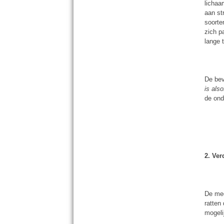
lichaa
aan st
soorte
zich p
lange 
De bev
is als
de ond
2. Ver
De mee
ratten
mogeli