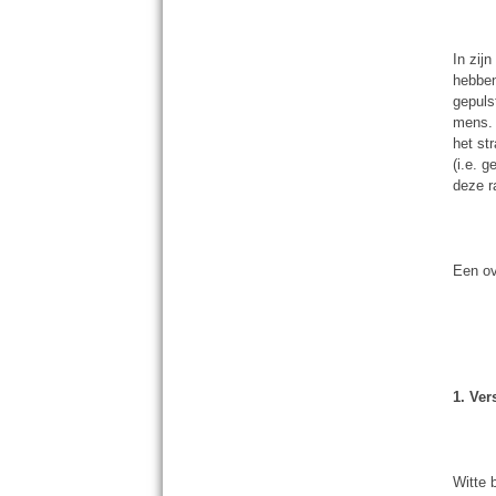
In zij
hebben
gepuls
mens. 
het st
(i.e. 
deze r
Een ov
1. Ver
Witte 