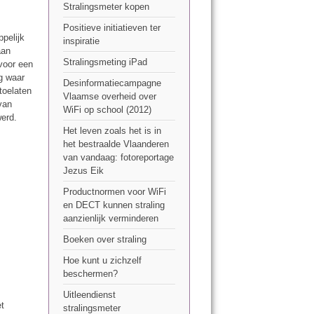
Stralingsmeter kopen
Positieve initiatieven ter
pelijk
inspiratie
aan
Stralingsmeting iPad
voor een
g waar
Desinformatiecampagne
toelaten
Vlaamse overheid over
 van
WiFi op school (2012)
werd.
Het leven zoals het is in
het bestraalde Vlaanderen
van vandaag: fotoreportage
Jezus Eik
Productnormen voor WiFi
en DECT kunnen straling
aanzienlijk verminderen
Boeken over straling
Hoe kunt u zichzelf
beschermen?
Uitleendienst
et
stralingsmeter