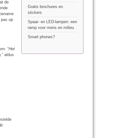
at de
Gratis brochures en
lende
stickers
 toename
h pas op
Spaar- en LED-lampen: een
ramp voor mens en milieu
Smart phones?
em: “
Het
n
,” aldus
estelde
it