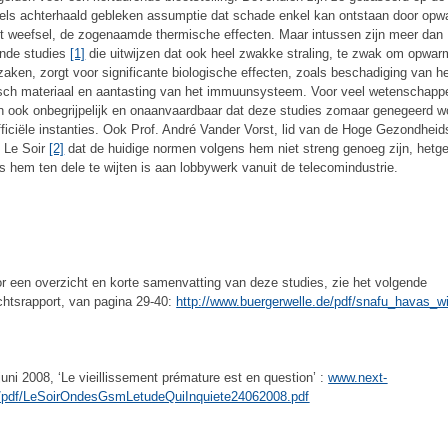
els achterhaald gebleken assumptie dat schade enkel kan ontstaan door opw
t weefsel, de zogenaamde thermische effecten. Maar intussen zijn meer dan
nde studies
[1]
die uitwijzen dat ook heel zwakke straling, te zwak om opwar
zaken, zorgt voor significante biologische effecten, zoals beschadiging van h
sch materiaal en aantasting van het immuunsysteem. Voor veel wetenschappe
n ook onbegrijpelijk en onaanvaardbaar dat deze studies zomaar genegeerd w
fficiële instanties. Ook Prof. André Vander Vorst, lid van de Hoge Gezondheid
n Le Soir
[2]
dat de huidige normen volgens hem niet streng genoeg zijn, hetg
s hem ten dele te wijten is aan lobbywerk vanuit de telecomindustrie.
r een overzicht en korte samenvatting van deze studies, zie het volgende
chtsrapport, van pagina 29-40:
http://www.buergerwelle.de/pdf/snafu_havas_wi
uni 2008, ‘Le vieillissement prémature est en question’ :
www.next-
g/pdf/LeSoirOndesGsmLetudeQuiInquiete24062008.pdf