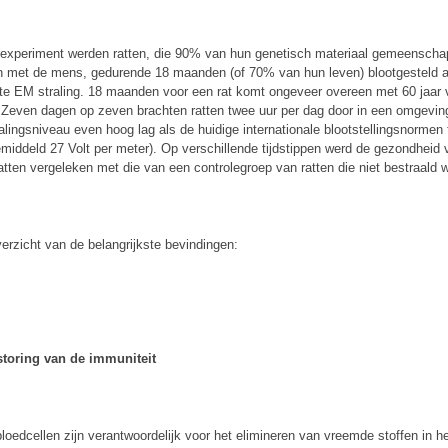
n experiment werden ratten, die 90% van hun genetisch materiaal gemeenschap
 met de mens, gedurende 18 maanden (of 70% van hun leven) blootgesteld 
te EM straling. 18 maanden voor een rat komt ongeveer overeen met 60 jaar 
Zeven dagen op zeven brachten ratten twee uur per dag door in een omgevin
ralingsniveau even hoog lag als de huidige internationale blootstellingsnormen 
gemiddeld 27 Volt per meter). Op verschillende tijdstippen werd de gezondheid
atten vergeleken met die van een controlegroep van ratten die niet bestraald 
erzicht van de belangrijkste bevindingen:
storing van de immuniteit
bloedcellen zijn verantwoordelijk voor het elimineren van vreemde stoffen in h