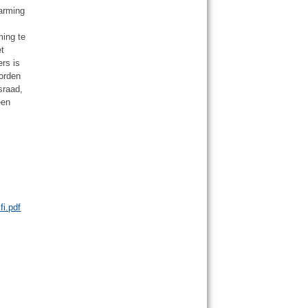
arming
ming te
et
rs is
orden
sraad,
een
fi.pdf