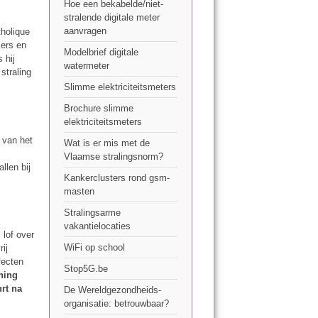
Hoe een bekabelde/niet-
stralende digitale meter
aanvragen
tholique
kers en
Modelbrief digitale
 hij
watermeter
straling
Slimme elektriciteitsmeters
Brochure slimme
elektriciteitsmeters
g van het
Wat is er mis met de
Vlaamse stralingsnorm?
llen bij
Kankerclusters rond gsm-
masten
Stralingsarme
vakantielocaties
 lof over
WiFi op school
ij
fecten
Stop5G.be
ning
urt na
De Wereldgezondheids-
organisatie: betrouwbaar?