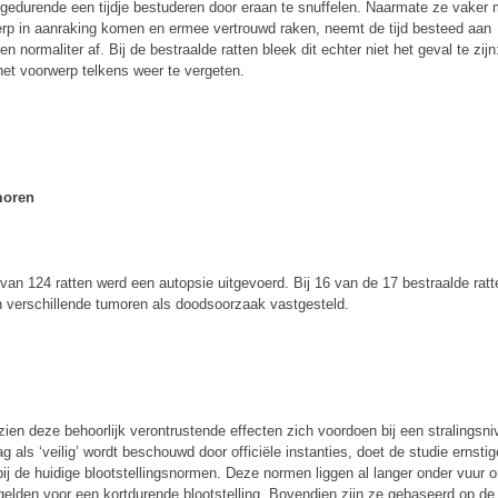
 gedurende een tijdje bestuderen door eraan te snuffelen. Naarmate ze vaker 
rp in aanraking komen en ermee vertrouwd raken, neemt de tijd besteed aan
en normaliter af. Bij de bestraalde ratten bleek dit echter niet het geval te zijn
het voorwerp telkens weer te vergeten.
moren
van 124 ratten werd een autopsie uitgevoerd. Bij 16 van de 17 bestraalde ratt
 verschillende tumoren als doodsoorzaak vastgesteld.
ien deze behoorlijk verontrustende effecten zich voordoen bij een stralingsni
g als ‘veilig’ wordt beschouwd door officiële instanties, doet de studie ernsti
 bij de huidige blootstellingsnormen. Deze normen liggen al langer onder vuur
 gelden voor een kortdurende blootstelling. Bovendien zijn ze gebaseerd op de