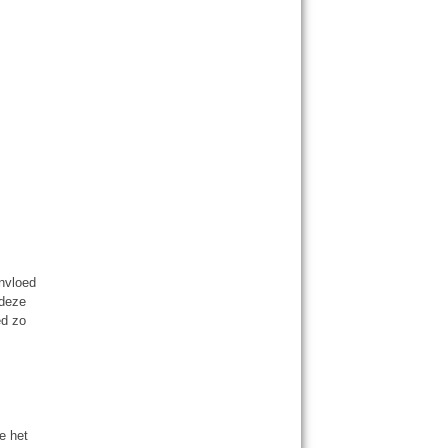
invloed
 deze
ed zo
e het