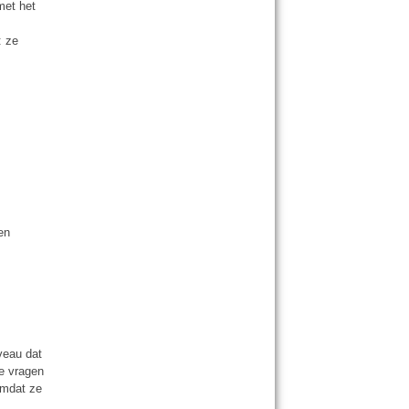
met het
: ze
en
veau dat
ge vragen
 omdat ze