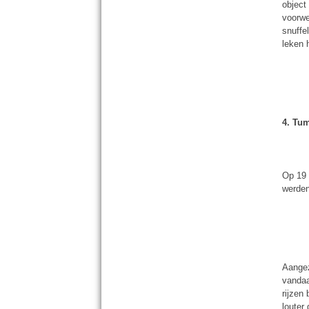
object
voorwe
snuffel
leken 
4. Tu
Op 19 
werden
Aangez
vandaa
rijzen
louter