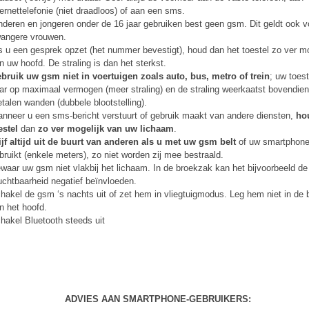
ternettelefonie (niet draadloos) of aan een sms.
nderen en jongeren onder de 16 jaar gebruiken best geen gsm. Dit geldt ook v
angere vrouwen.
s u een gesprek opzet (het nummer bevestigt), houd dan het toestel zo ver mo
n uw hoofd. De straling is dan het sterkst.
bruik uw gsm niet in voertuigen zoals auto, bus, metro of trein
; uw toes
ar op maximaal vermogen (meer straling) en de straling weerkaatst bovendie
talen wanden (dubbele blootstelling).
nneer u een sms-bericht verstuurt of gebruik maakt van andere diensten,
ho
estel
dan
zo ver mogelijk van uw lichaam
.
ijf altijd uit de buurt van anderen als u met uw gsm belt
of uw smartphon
bruikt (enkele meters), zo niet worden zij mee bestraald.
waar uw gsm niet vlakbij het lichaam. In de broekzak kan het bijvoorbeeld de
uchtbaarheid negatief beïnvloeden.
hakel de gsm ‘s nachts uit of zet hem in vliegtuigmodus. Leg hem niet in de 
n het hoofd.
hakel Bluetooth steeds uit
ADVIES AAN SMARTPHONE-GEBRUIKERS: