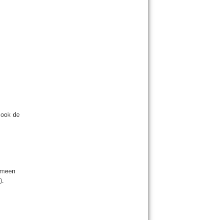
sook de
gemeen
).