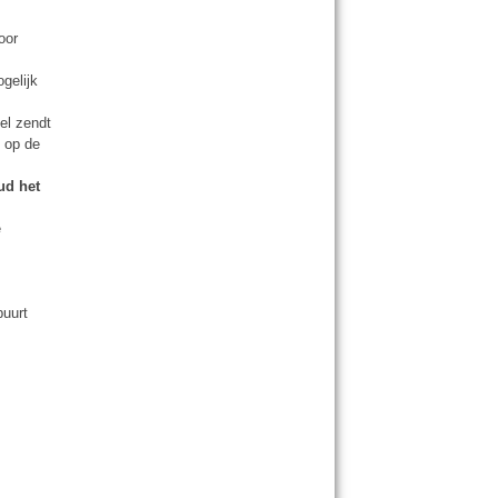
oor
gelijk
tel zendt
n op de
ud het
e
buurt