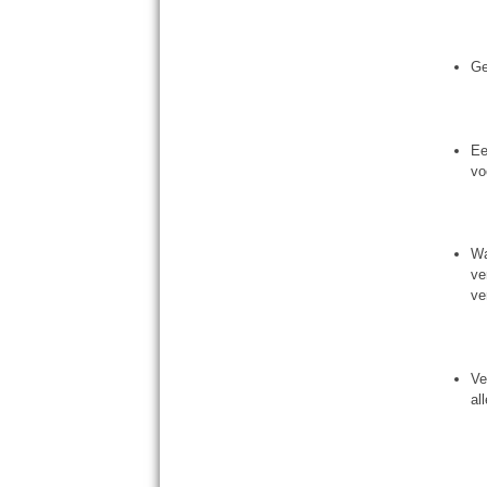
Ge
Ee
vo
Wa
ve
ve
Ve
al