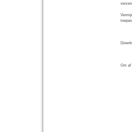
verzen
Vermij
toepas
Downl
Om af 