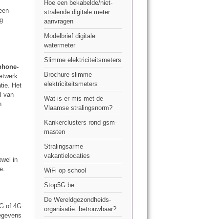
Hoe een bekabelde/niet-
 een
stralende digitale meter
ng
aanvragen
Modelbrief digitale
watermeter
Slimme elektriciteitsmeters
phone-
Brochure slimme
etwerk
elektriciteitsmeters
tie. Het
l van
Wat is er mis met de
n
Vlaamse stralingsnorm?
Kankerclusters rond gsm-
masten
Stralingsarme
vakantielocaties
owel in
e.
WiFi op school
Stop5G.be
De Wereldgezondheids-
3G of 4G
organisatie: betrouwbaar?
gegevens