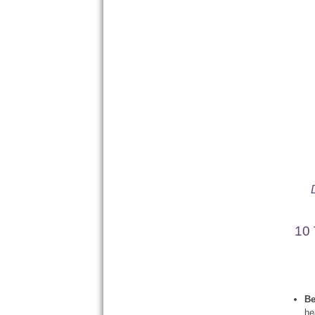
10
Be
he