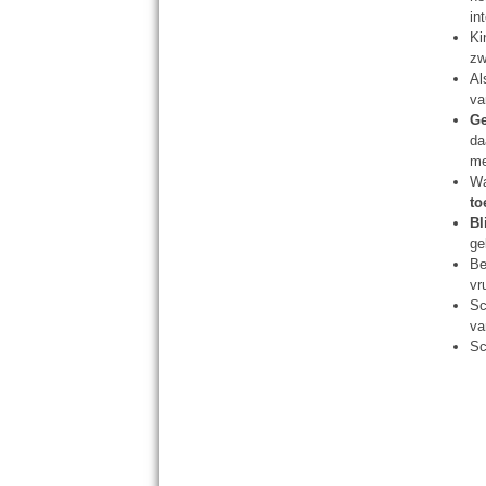
in
Ki
zw
Al
va
Ge
da
me
Wa
to
Bl
ge
Be
vr
Sc
va
Sc