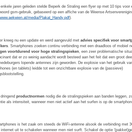
enkele jaren geleden stelde Beperk de Straling een flyer op met 10 tips voor
woord gsm-gebruik, gebaseerd op een affiche van de Weense Artsenverenigi
//www.aekwien.at/media/Plakat_Handy.pdf
).
yer kreeg nu een update en werd aangevuld met
advies specifiek voor smart
ikers
. Smartphones zoeken continu verbinding met een draadloos of mobiel n
gen voortdurend voor hoge stralingspieken
, een zeer problematische situa
lucinant dat er zo weinig aandacht wordt besteed aan het feit dat een groot dee
edeburgers lopende antennes zijn geworden. De explosie van het gebruik va
hones (en tablets) leidde tot een onzichtbare explosie van de (passieve)
gsblootstelling.
n dringend
productnormen
nodig die de stralingspieken aan banden leggen, z
ntie als intensiteit, wanneer men niet actief aan het surfen is op de smartphon
artphones is het zaak om steeds de WiFi-antenne alsook de verbinding met 
 internet uit te schakelen wanneer men niet surft. Schakel de optie '(pakket)