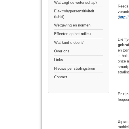
Wat zegt de wetenschap?
Reeds 
Elektrohypersensitiviteit
verant
(EHS)
(
http:
Wetgeving en normen
Effecten op het milieu
Die fl
Wat kunt u doen?
gebru
en
zor
Over ons
is hal
Links
onze m
smartp
Nieuws per stralingsbron
stralin
Contact
Er zij
freque
Bij sm
mobiel