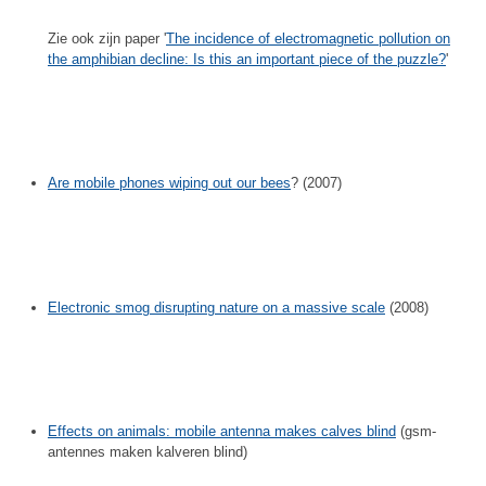
Zie ook zijn paper '
The incidence of electromagnetic pollution on
the amphibian decline: Is this an important piece of the puzzle?
'
Are mobile phones wiping out our bees
? (2007)
Electronic smog disrupting nature on a massive scale
(2008)
Effects on animals: mobile antenna makes calves blind
(gsm-
antennes maken kalveren blind)