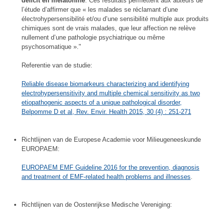
déficit en mélatonine
. Ces résultats permettent aux auteurs de
l’étude d’affirmer que « les malades se réclamant d’une
électrohypersensibilité et/ou d’une sensibilité multiple aux produits
chimiques sont de vrais malades, que leur affection ne relève
nullement d’une pathologie psychiatrique ou même
psychosomatique »."
Referentie van de studie:
Reliable disease biomarkeurs characterizing and identifying
electrohypersensitivity and multiple chemical sensitivity as two
etiopathogenic aspects of a unique pathological disorder,
Belpomme D et al, Rev. Envir. Health 2015, 30 (4) : 251-271
Richtlijnen van de Europese Academie voor Milieugeneeskunde
EUROPAEM:
EUROPAEM EMF Guideline 2016 for the prevention, diagnosis
and treatment of EMF-related health problems and illnesses
.
Richtlijnen van de Oostenrijkse Medische Vereniging: