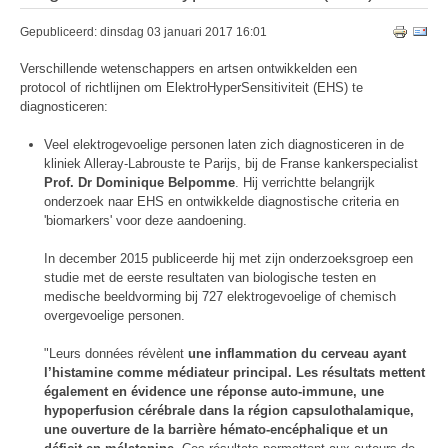
Gepubliceerd: dinsdag 03 januari 2017 16:01
Verschillende wetenschappers en artsen ontwikkelden een
protocol of richtlijnen om ElektroHyperSensitiviteit (EHS) te
diagnosticeren:
Veel elektrogevoelige personen laten zich diagnosticeren in de
kliniek Alleray-Labrouste te Parijs, bij de Franse kankerspecialist
Prof. Dr Dominique Belpomme
. Hij verrichtte belangrijk
onderzoek naar EHS en ontwikkelde diagnostische criteria en
'biomarkers' voor deze aandoening.
In december 2015 publiceerde hij met zijn onderzoeksgroep een
studie met de eerste resultaten van biologische testen en
medische beeldvorming bij 727 elektrogevoelige of chemisch
overgevoelige personen.
"Leurs données révèlent
une inflammation du cerveau ayant
l’histamine comme médiateur principal. Les résultats mettent
également en évidence une réponse auto-immune, une
hypoperfusion cérébrale dans la région capsulothalamique,
une ouverture de la barrière hémato-encéphalique et un