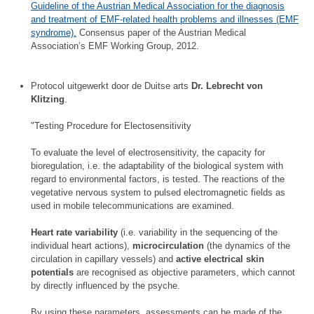
Guideline of the Austrian Medical Association for the diagnosis
and treatment of EMF-related health problems and illnesses (EMF
syndrome).
Consensus paper of the Austrian Medical
Association’s EMF Working Group, 2012.
Protocol uitgewerkt door de Duitse arts
Dr. Lebrecht von
Klitzing
.
"Testing Procedure for Electosensitivity
To evaluate the level of electrosensitivity, the capacity for
bioregulation, i.e. the adaptability of the biological system with
regard to environmental factors, is tested. The reactions of the
vegetative nervous system to pulsed electromagnetic fields as
used in mobile telecommunications are examined.
Heart rate variability
(i.e. variability in the sequencing of the
individual heart actions),
microcirculation
(the dynamics of the
circulation in capillary vessels) and
active electrical skin
potentials
are recognised as objective parameters, which cannot
by directly influenced by the psyche.
By using these parameters, assessments can be made of the