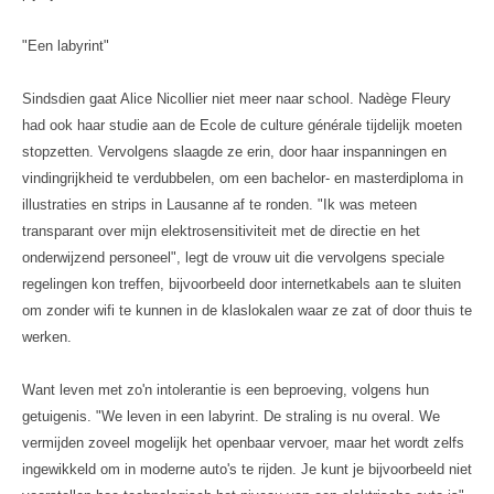
"Een labyrint"
Sindsdien gaat Alice Nicollier niet meer naar school. Nadège Fleury
had ook haar studie aan de Ecole de culture générale tijdelijk moeten
stopzetten. Vervolgens slaagde ze erin, door haar inspanningen en
vindingrijkheid te verdubbelen, om een bachelor- en masterdiploma in
illustraties en strips in Lausanne af te ronden. "Ik was meteen
transparant over mijn elektrosensitiviteit met de directie en het
onderwijzend personeel", legt de vrouw uit die vervolgens speciale
regelingen kon treffen, bijvoorbeeld door internetkabels aan te sluiten
om zonder wifi te kunnen in de klaslokalen waar ze zat of door thuis te
werken.
Want leven met zo'n intolerantie is een beproeving, volgens hun
getuigenis. "We leven in een labyrint. De straling is nu overal. We
vermijden zoveel mogelijk het openbaar vervoer, maar het wordt zelfs
ingewikkeld om in moderne auto's te rijden. Je kunt je bijvoorbeeld niet