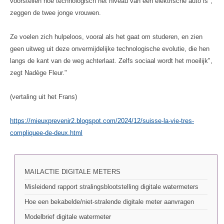
voorstellen hoe technologisch het niveau van een elektrische auto is",
zeggen de twee jonge vrouwen.
Ze voelen zich hulpeloos, vooral als het gaat om studeren, en zien
geen uitweg uit deze onvermijdelijke technologische evolutie, die hen
langs de kant van de weg achterlaat. Zelfs sociaal wordt het moeilijk",
zegt Nadège Fleur."
(vertaling uit het Frans)
https://mieuxprevenir2.blogspot.com/2024/12/suisse-la-vie-tres-
compliquee-de-deux.html
MAILACTIE DIGITALE METERS
Misleidend rapport stralingsblootstelling digitale watermeters
Hoe een bekabelde/niet-stralende digitale meter aanvragen
Modelbrief digitale watermeter