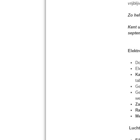
vrijbl
Zo hel
Kent u
septe
Elekt
Do
El
Ka
ta
Ge
Ge
we
Za
R
M
Lucht