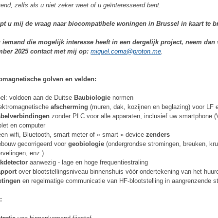
ijvend, zelfs als u niet zeker weet of u geïnteresseerd bent.
pt u mij de vraag naar biocompatibele woningen in Brussel in kaart te 
 iemand die mogelijk interesse heeft in een dergelijk project, neem dan
mber 2025 contact met mij op:
miguel.coma@proton.me
.
romagnetische golven en velden:
el: voldoen aan de Duitse
Baubiologie
normen
ektromagnetische
afscherming
(muren, dak, kozijnen en beglazing) voor LF
belverbindingen
zonder PLC voor alle apparaten, inclusief uw smartphone (
blet en computer
en wifi, Bluetooth, smart meter of « smart » device-
zenders
bouw gecorrigeerd voor
geobiologie
(ondergrondse stromingen, breuken, kru
rvelingen, enz.)
kdetector
aanwezig - lage en hoge frequentiestraling
apport
over blootstellingsniveau binnenshuis vóór ondertekening van het huur
etingen
en regelmatige communicatie van HF-blootstelling in aangrenzende st
: