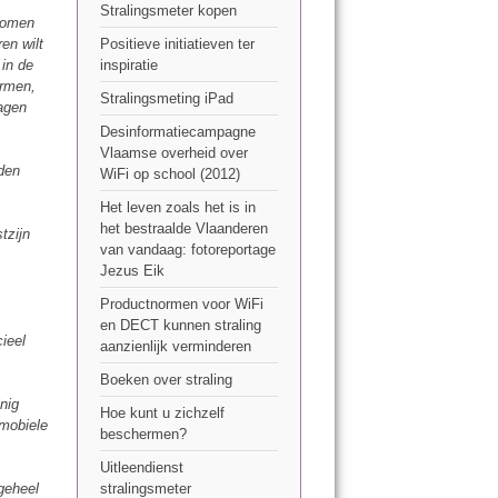
Stralingsmeter kopen
ptomen
en wilt
Positieve initiatieven ter
 in de
inspiratie
ormen,
Stralingsmeting iPad
ragen
Desinformatiecampagne
Vlaamse overheid over
rden
WiFi op school (2012)
Het leven zoals het is in
het bestraalde Vlaanderen
tzijn
van vandaag: fotoreportage
Jezus Eik
Productnormen voor WiFi
en DECT kunnen straling
ieel
aanzienlijk verminderen
Boeken over straling
inig
Hoe kunt u zichzelf
 mobiele
beschermen?
Uitleendienst
geheel
stralingsmeter