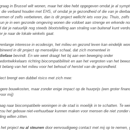
 graag in Brussel wilt wonen, maar het idee hebt opgegeven omdat je al sym
t die verband houden met EHS, of omdat je je gezondheid of die van je dierbar
rmen of zelfs verbeteren, dan is dit project wellicht iets voor jou. Thuis, zelfs
kun je in een gezonde omgeving wonen die voldoet aan strenge en erkende n
d dat je natuurlijk nog steeds blootstelling aan straling van buitenaf kunt verd
r je naar de lokale winkels gaat.
arenlange interesse in ecodesign, het milieu en gezond leven kan eindelijk wo
ineerd in dit project op menselijke schaal, dat zich momenteel in
diefase
bevindt. En wie weet draagt het bij aan een beweging onder
edontwikkelaars richting biocompatibiliteit en aan het vergroten van het bewus
t belang van het milieu voor het behoud of herstel van de gezondheid.
oject brengt een dubbel risico met zich mee:
ogere bouwkosten, maar zonder enige impact op de huurprijs (een groter financ
voor mij)
raag naar biocompatibele woningen in de stad is moeilijk in te schatten. Te we
zou het gebouw niet-verhuurbaar kunnen maken voor mensen die niet zonder
ing willen zitten.
 het project
nu al steunen
door eenvoudigweg contact met mij op te nemen, 