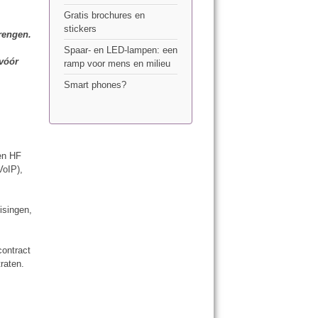
Gratis brochures en
stickers
brengen.
Spaar- en LED-lampen: een
 vóór
ramp voor mens en milieu
Smart phones?
 en HF
VoIP),
isingen,
contract
raten.