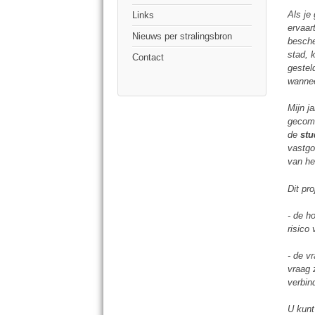
Als je
Links
ervaar
Nieuws per stralingsbron
besche
stad, 
Contact
gestel
wannee
Mijn j
gecomb
de
stu
vastgo
van he
Dit pr
- de h
risico 
- de v
vraag 
verbind
U kunt