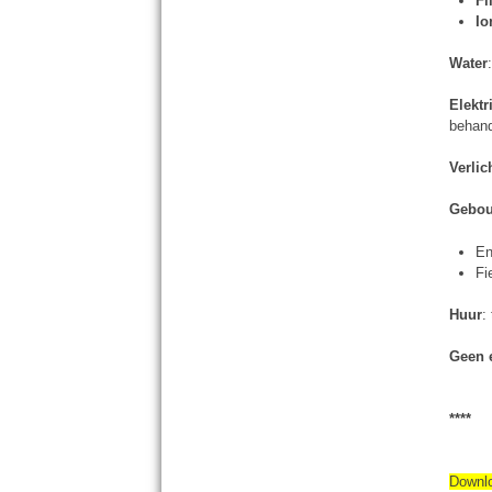
Fi
Io
Water
Elektr
behand
Verlic
Gebo
En
Fi
Huur
:
Geen 
****
Downl