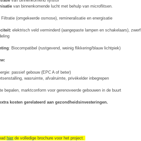
ltratie
van binnenkomend fijnstof
nisatie
van binnenkomende lucht met behulp van microflitsen.
: Filtratie (omgekeerde osmose), remineralisatie en energisatie
iciteit:
elektrisch veld verminderd (aangepaste lampen en schakelaars), zwer
eling
hting
: Biocompatibel (rustgevend, weinig flikkering/blauw lichtpiek)
uw:
ergie: passief gebouw (EPC A of beter)
etsenstalling, wasruimte, afvalruimte, privékelder inbegrepen
 te bepalen, marktconform voor gerenoveerde gebouwen in de buurt
extra kosten gerelateerd aan gezondheidsinvesteringen.
oad
hier
de volledige brochure voor het project.