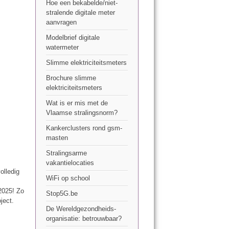
Hoe een bekabelde/niet-
stralende digitale meter
aanvragen
Modelbrief digitale
watermeter
Slimme elektriciteitsmeters
Brochure slimme
elektriciteitsmeters
Wat is er mis met de
Vlaamse stralingsnorm?
Kankerclusters rond gsm-
masten
Stralingsarme
vakantielocaties
olledig
WiFi op school
2025! Zo
Stop5G.be
oject.
De Wereldgezondheids-
organisatie: betrouwbaar?