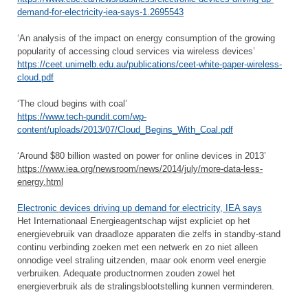
demand-for-electricity-iea-says-1.2695543
‘An analysis of the impact on energy consumption of the growing
popularity of accessing cloud services via wireless devices’
https://ceet.unimelb.edu.au/publications/ceet-white-paper-wireless-
cloud.pdf
‘The cloud begins with coal’
https://www.tech-pundit.com/wp-
content/uploads/2013/07/Cloud_Begins_With_Coal.pdf
‘Around $80 billion wasted on power for online devices in 2013’
https://www.iea.org/newsroom/news/2014/july/more-data-less-
energy.html
Electronic devices driving up demand for electricity, IEA says
Het Internationaal Energieagentschap wijst expliciet op het
energievebruik van draadloze apparaten die zelfs in standby-stand
continu verbinding zoeken met een netwerk en zo niet alleen
onnodige veel straling uitzenden, maar ook enorm veel energie
verbruiken. Adequate productnormen zouden zowel het
energieverbruik als de stralingsblootstelling kunnen verminderen.