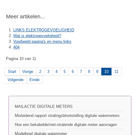
Meer artikelen...
LINKS ELEKTROGEVOELIGHEID
Wat is elektrogevoeligheid?
Voorbeeld pagina's en menu links
404
Pagina 10 van 11
Start
Vorige
2
3
4
5
6
7
8
9
10
11
Volgende
Einde
MAILACTIE DIGITALE METERS
Misleidend rapport stralingsblootstelling digitale watermeters
Hoe een bekabelde/niet-stralende digitale meter aanvragen
Modelbrief digitale watermeter