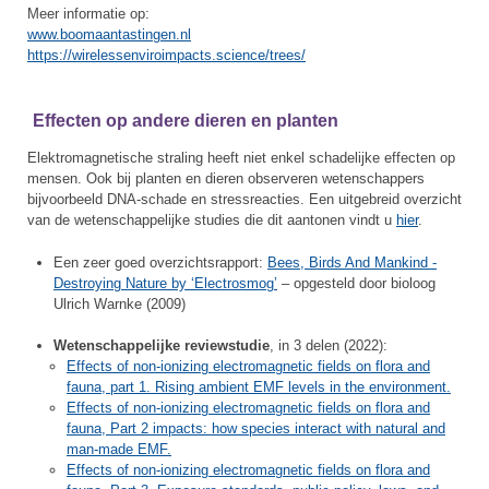
Meer informatie op:
www.boomaantastingen.nl
https://wirelessenviroimpacts.science/trees/
Effecten op andere dieren en planten
Elektromagnetische straling heeft niet enkel schadelijke effecten op
mensen. Ook bij planten en dieren observeren wetenschappers
bijvoorbeeld DNA-schade en stressreacties. Een uitgebreid overzicht
van de wetenschappelijke studies die dit aantonen vindt u
hier
.
Een zeer goed overzichtsrapport:
Bees, Birds And Mankind -
Destroying Nature by ‘Electrosmog’
– opgesteld door bioloog
Ulrich Warnke (2009)
Wetenschappelijke reviewstudie
, in 3 delen (2022):
Effects of non-ionizing electromagnetic fields on flora and
fauna, part 1. Rising ambient EMF levels in the environment.
Effects of non-ionizing electromagnetic fields on flora and
fauna, Part 2 impacts: how species interact with natural and
man-made EMF.
Effects of non-ionizing electromagnetic fields on flora and