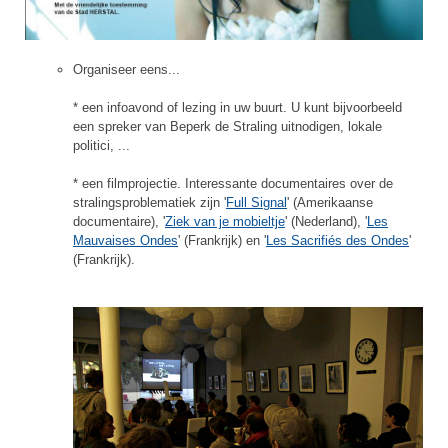
Organiseer eens...
* een infoavond of lezing in uw buurt. U kunt bijvoorbeeld
een spreker van Beperk de Straling uitnodigen, lokale
politici, ...
* een filmprojectie. Interessante documentaires over de
stralingsproblematiek zijn '
Full Signal
' (Amerikaanse
documentaire), '
Ziek van je mobieltje
' (Nederland), '
Les
Mauvaises Ondes
' (Frankrijk) en '
Les Sacrifiés des Ondes
'
(Frankrijk).