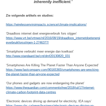
inherently inefficient
.”
Zie volgende artikels en studies:
https://wirelessenviroimpacts.science/climate-implications/
‘Draadloos internet doet energieverbruik fors stijgen’
https://www.vrt.be/vrtnws/nl/2016/08/19/draadloos_internetdoetenergi
everbruikforsstijgen-1-2746377/
‘Smartphone verbruikt meer energie dan koelkast’
http://www.standaard.be/cnt/dmf20130820_031
‘Smartphones Are Killing The Planet Faster Than Anyone Expected’
https://www.fastcompany.com/90165365/smartphones-are-wrecking-
the-planet-faster-than-anyone-expected
‘Our phones and gadgets are now endangering the planet’
https://www.theguardian.com/commentisfree/2018/jul/17/internet-
climate-carbon-footprint-data-centres
‘Electronic devices driving up demand for electricity, IEA says’
https://www.cbc.ca/news/business/electronic-devices-driving-up-