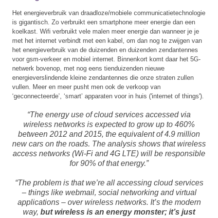
Het energieverbruik van draadloze/mobiele communicatietechnologie
is gigantisch. Zo verbruikt een smartphone meer energie dan een
koelkast. Wifi verbruikt vele malen meer energie dan wanneer je je
met het internet verbindt met een kabel, om dan nog te zwijgen van
het energieverbruik van de duizenden en duizenden zendantennes
voor gsm-verkeer en mobiel internet. Binnenkort komt daar het 5G-
netwerk bovenop, met nog eens tienduizenden nieuwe
energieverslindende kleine zendantennes die onze straten zullen
vullen. Meer en meer pusht men ook de verkoop van
‘geconnecteerde’, ‘smart’ apparaten voor in huis ('internet of things').
“The energy use of cloud services accessed via
wireless networks is expected to grow up to 460%
between 2012 and 2015, the equivalent of 4.9 million
new cars on the roads. The analysis shows that wireless
access networks (Wi-Fi and 4G LTE) will be responsible
for 90% of that energy.”
“The problem is that we’re all accessing cloud services
– things like webmail, social networking and virtual
applications – over wireless networks. It’s the modern
way,
but wireless is an energy monster; it’s just