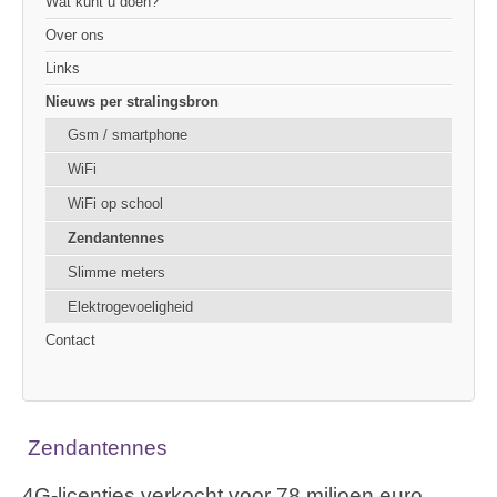
Wat kunt u doen?
Over ons
Links
Nieuws per stralingsbron
Gsm / smartphone
WiFi
WiFi op school
Zendantennes
Slimme meters
Elektrogevoeligheid
Contact
Zendantennes
4G-licenties verkocht voor 78 miljoen euro