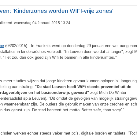
ven: 'Kinderzones worden WIFI-vrije zones'
liceerd: woensdag 04 februari 2015 13:24
.be
(03/02/2015) - In Frankrijk werd op donderdag 29 januari een wet aangeno
installaties in kindercrèches verbiedt. "In Leuven doen we dat al langer", zegt 
r. "Het zou dan ook goed zijn Wifi te bannen in alle kinderruimtes."
s meer studies wijzen dat jonge kinderen gevaar kunnen oplopen bij langduri
telling aan straling.
"De stad Leuven heeft WiFi steeds preventief uit de
rdagverblijven en het basisonderwijs geweerd"
zegt Mich De Winter
enteraadslid sp.a Leuven). "Dit omdat de gevolgen van mogelijk stralingsgeva
n waarneembaar zijn. De ouders die gebruik maken van onze crèches en sch
n dus gerust zijn. De stad hanteert het motto 'Better safe, than sorry'."
scholen werken echter steeds vaker met pc's, digitale borden en tablets. "Toch