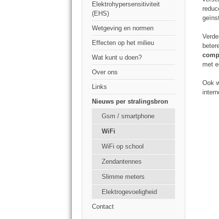
Elektrohypersensitiviteit
reduc
(EHS)
geïns
Wetgeving en normen
Verde
Effecten op het milieu
beter
compu
Wat kunt u doen?
met e
Over ons
Ook w
Links
intern
Nieuws per stralingsbron
Gsm / smartphone
WiFi
WiFi op school
Zendantennes
Slimme meters
Elektrogevoeligheid
Contact