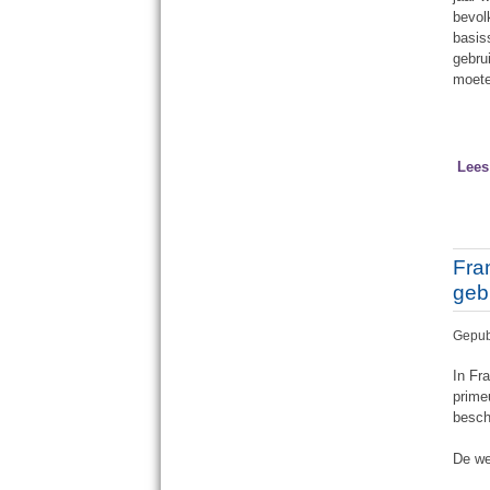
bevol
basis
gebru
moete
Lees
Fran
geb
Gepub
In Fr
prime
besch
De we