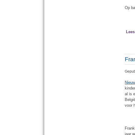
Op ba
Lees
Fran
Gepub
Nieuw
kinde
al is
Belgi
voor 
Frank
jaar 