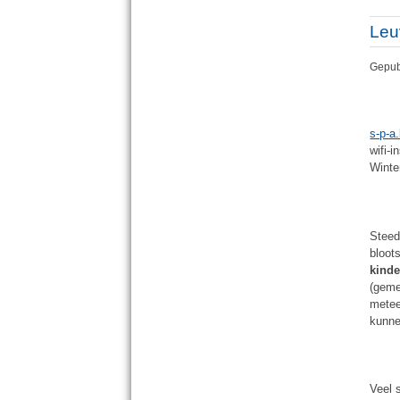
Leu
Gepub
s-p-a
wifi-
Winte
Steed
bloots
kinde
(geme
metee
kunne
Veel 