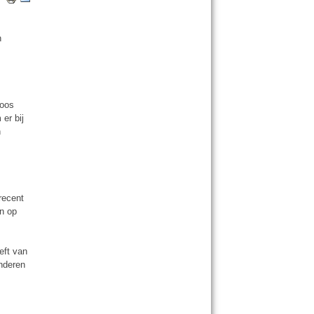
n
loos
er bij
n
recent
en op
eft van
inderen