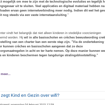
ct mogelijk om mee te zijn met de technologische evoluties en tegelijk h
ingsgevaar uit te sluiten. Veel applicaties en digitaal materiaal hebben na
oaden ervan geen internetverbinding meer nodig. Indien dit wel het geva
it nog steeds via een vaste internetaansluiting
."
nter vindt het belangrijk dat niet alleen kinderen in stedelijke voorzieningen
ermd worden. Hij
wil in alle basisscholen en crèches bewustwording creë
stelling van een charter kan een eerste stap zijn. "Via de ondertekening 
er kunnen crèches en basisscholen aangeven dat ze deze
orgsmaatregelen in acht en ter harte nemen. Op deze manier kunnen we
s en kinderen beschermen tegen langdurige stralingsblootstelling."
 meer...
 zegt Kind en Gezin over wifi?
liceerd: woensdag 04 februari 2015 12:59