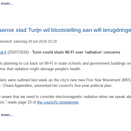
 meer...
iaanse stad Turijn wil blootstelling aan wifi terugdring
iceerd: zaterdag 30 juli 2016 15:16
al.it
(25/07/2016) -
Turin could slash Wi-Fi over 'radiation' concerns
 is planning to cut back on Wi-Fi in state schools and government buildings ov
rns that radiation might damage people's health.
lans were outlined last week as the city's new new Five Star Movement (M5S
, Chiara Appendino, presented her council's five-year political plan.
e aware that we need to consider electromagnetic radiation when we speak ab
tion,” reads page 23 of
the council's programme
.
 meer...