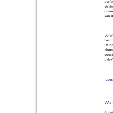
perfe
stral
downl
kan d
De Wi
besch
De op
chart
voorz
baby'
Lees
Wat
Gepub