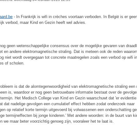
aard.be
- In Frankrijk is wifi in crèches voortaan verboden. In België is er gee
lijk verbod, maar Kind en Gezin heeft wel advies.
 nog geen wetenschappelijke consensus over de mogelijke gevaren van draad
net en andere elektromagnetische straling. Dat is meteen ook de reden waarom 
og niet wordt overgegaan tot concrete maatregelen zoals een verbod op wifi i
es of scholen.
robleem is dat de alomtegenwoordigheid van elektromagnetische straling een 
een is, waardoor er nog geen betrouwbare informatie bestaat over de gevolg
 termijn. Het Medisch College van Kind en Gezin waarschuwt dat 'er evidentie
at dat nadelige gevolgen een cumulatief effect hebben zodat onderzoek naar
gen op relatief korte termijn uitgevoerd bij volwassenen een onderschatting ge
nge termijneffecten bij jonge kinderen.' Met andere woorden: in de buurt van k
n we maar beter voorzichtig genoeg zijn, vooraleer het te laat is.