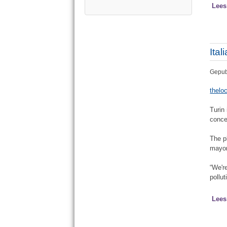
Lees
Ital
Gepubl
theloc
Turin
conce
The p
mayor
“We'r
pollu
Lees