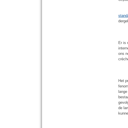
stand
derge
Er is
inter
ons n
crèch
Het p
fenom
lange
besta
gevol
de la
kunne