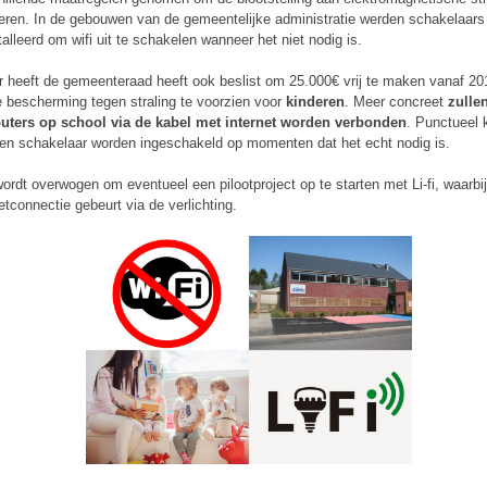
eren. In de gebouwen van de gemeentelijke administratie werden schakelaars
talleerd om wifi uit te schakelen wanneer het niet nodig is.
r heeft de gemeenteraad heeft ook beslist om 25.000€ vrij te maken vanaf 2
e bescherming tegen straling te voorzien voor
kinderen
. Meer concreet
zulle
ters op school via de kabel met internet worden verbonden
. Punctueel 
en schakelaar worden ingeschakeld op momenten dat het echt nodig is.
ordt overwogen om eventueel een pilootproject op te starten met Li-fi, waarbi
etconnectie gebeurt via de verlichting.