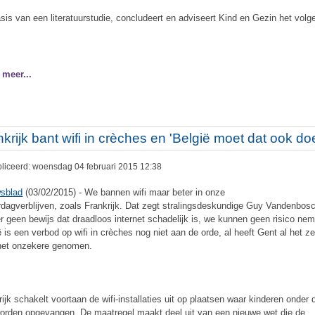
sis van een literatuurstudie, concludeert en adviseert Kind en Gezin het volg
 meer...
krijk bant wifi in crèches en 'België moet dat ook do
liceerd: woensdag 04 februari 2015 12:38
sblad
(03/02/2015) - We bannen wifi maar beter in onze
rdagverblijven, zoals Frankrijk. Dat zegt stralingsdeskundige Guy Vandenbos
 er geen bewijs dat draadloos internet schadelijk is, we kunnen geen risico nem
ë is een verbod op wifi in crèches nog niet aan de orde, al heeft Gent al het z
het onzekere genomen.
rijk schakelt voortaan de wifi-installaties uit op plaatsen waar kinderen onder 
worden opgevangen. De maatregel maakt deel uit van een nieuwe wet die de