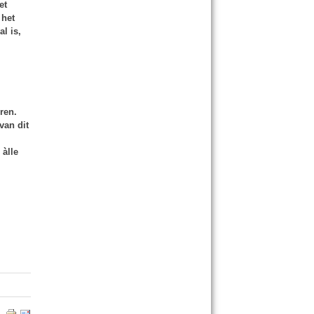
et
 het
l is,
ren.
van dit
 àlle