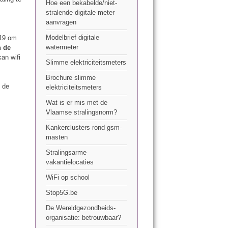
Hoe een bekabelde/niet-
stralende digitale meter
aanvragen
Modelbrief digitale
019 om
watermeter
n de
kan wifi
Slimme elektriciteitsmeters
Brochure slimme
j de
elektriciteitsmeters
Wat is er mis met de
Vlaamse stralingsnorm?
Kankerclusters rond gsm-
masten
Stralingsarme
vakantielocaties
WiFi op school
Stop5G.be
De Wereldgezondheids-
organisatie: betrouwbaar?