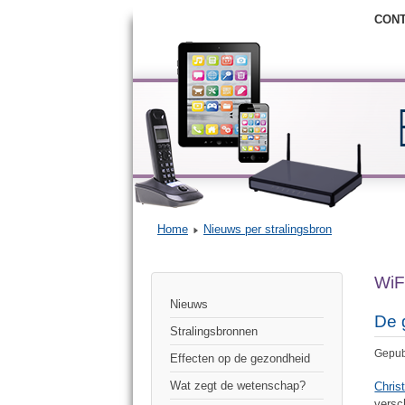
CON
Home
Nieuws per stralingsbron
WiF
Nieuws
De 
Stralingsbronnen
Gepub
Effecten op de gezondheid
Wat zegt de wetenschap?
Chris
versc