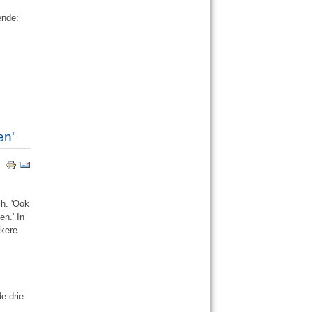
ende:
en'
ch. 'Ook
en.' In
ekere
de drie