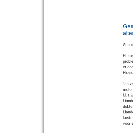
Get
alte
Gepub
Hiero
probl
er co
Fluvi
"en z
meter
M.a.w
Liand
dokte
Liand
koste
voor 