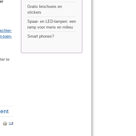
er
Gratis brochures en
stickers
Spaar- en LED-lampen: een
ramp voor mens en milieu
echter-
n-toen-
Smart phones?
ter te
ment