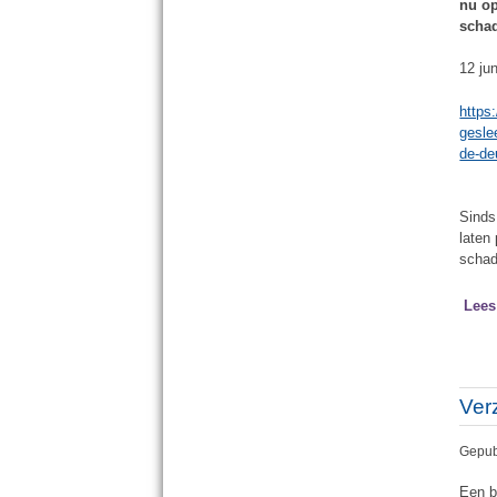
nu op
schad
12 ju
https
gesle
de-de
Sinds
laten
schad
Lees
Ver
Gepub
Een b