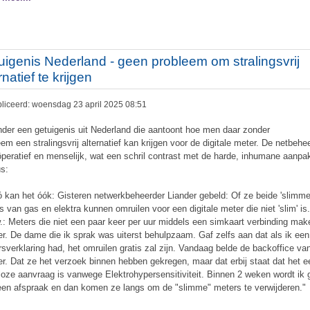
uigenis Nederland - geen probleem om stralingsvrij
rnatief te krijgen
liceerd: woensdag 23 april 2025 08:51
nder een getuigenis uit Nederland die aantoont hoe men daar zonder
eem een stralingsvrij alternatief kan krijgen voor de digitale meter. De netbehe
öperatief en menselijk, wat een schril contrast met de harde, inhumane aanpa
us:
ó kan het óók: Gisteren netwerkbeheerder Liander gebeld: Of ze beide 'slimme
s van gas en elektra kunnen omruilen voor een digitale meter die niet 'slim' is
.: Meters die niet een paar keer per uur middels een simkaart verbinding ma
er. De dame die ik sprak was uiterst behulpzaam. Gaf zelfs aan dat als ik een
rsverklaring had, het omruilen gratis zal zijn. Vandaag belde de backoffice va
er. Dat ze het verzoek binnen hebben gekregen, maar dat erbij staat dat het e
loze aanvraag is vanwege Elektrohypersensitiviteit. Binnen 2 weken wordt ik 
een afspraak en dan komen ze langs om de "slimme" meters te verwijderen."