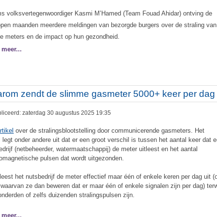
s volksvertegenwoordiger Kasmi M’Hamed (Team Fouad Ahidar) ontving de
open maanden meerdere meldingen van bezorgde burgers over de straling van
ale meters en de impact op hun gezondheid.
 meer...
rom zendt de slimme gasmeter 5000+ keer per dag 
liceerd: zaterdag 30 augustus 2025 19:35
rtikel
over de stralingsblootstelling door communicerende gasmeters. Het
l legt onder andere uit dat er een groot verschil is tussen het aantal keer dat 
edrijf (netbeheerder, watermaatschappij) de meter uitleest en het aantal
romagnetische pulsen dat wordt uitgezonden.
leest het nutsbedrijf de meter effectief maar één of enkele keren per dag uit (
 waarvan ze dan beweren dat er maar één of enkele signalen zijn per dag) terwi
onderden of zelfs duizenden stralingspulsen zijn.
 meer...