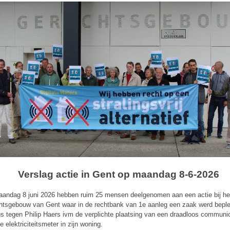
Verslag actie in Gent op maandag 8-6-2026
andag 8 juni 2026 hebben ruim 25 mensen deelgenomen aan een actie bij he
htsgebouw van Gent waar in de rechtbank van 1e aanleg een zaak werd beple
us tegen Philip Haers ivm de verplichte plaatsing van een draadloos commun
le elektriciteitsmeter in zijn woning.