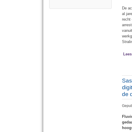
De ac
al jar
recht
arres
vanui
werkg
Stral
Lees
Sas
dig
de 
Gepub
Fluvi
gedaa
hoogs