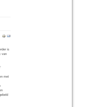
erder is
k van
'
.
ken met
n
en
gebeld