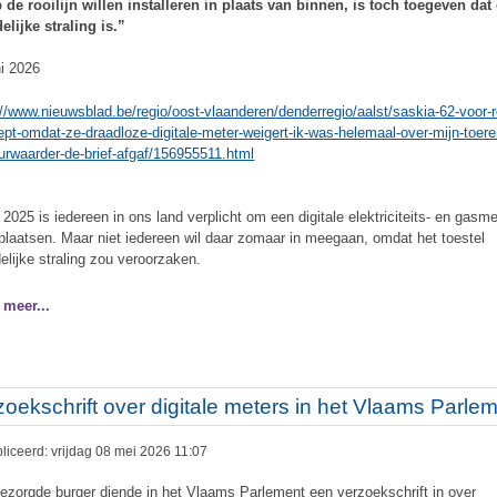
 de rooilijn willen installeren in plaats van binnen, is toch toegeven dat 
elijke straling is.”
ni 2026
://www.nieuwsblad.be/regio/oost-vlaanderen/denderregio/aalst/saskia-62-voor-r
ept-omdat-ze-draadloze-digitale-meter-weigert-ik-was-helemaal-over-mijn-toere
urwaarder-de-brief-afgaf/156955511.html
 2025 is iedereen in ons land verplicht om een digitale elektriciteits- en gasme
 plaatsen. Maar niet iedereen wil daar zomaar in meegaan, omdat het toestel
elijke straling zou veroorzaken.
 meer...
zoekschrift over digitale meters in het Vlaams Parle
liceerd: vrijdag 08 mei 2026 11:07
ezorgde burger diende in het Vlaams Parlement een verzoekschrift in over