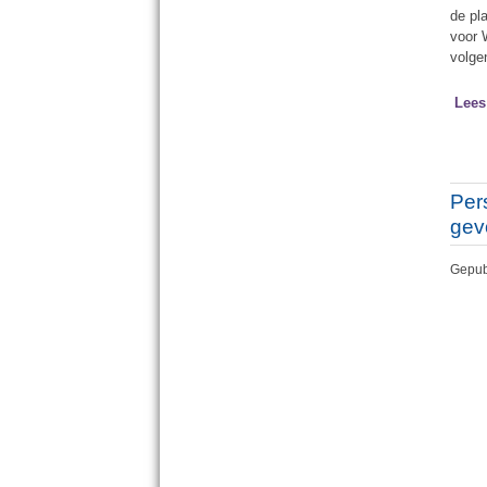
de pl
voor 
volge
Lees
Per
gevo
Gepub