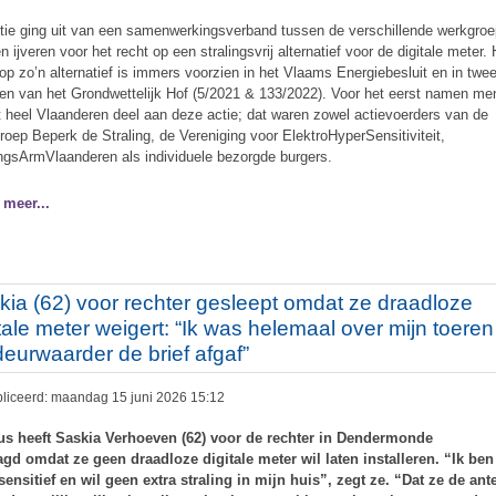
tie ging uit van een samenwerkingsverband tussen de verschillende werkgroe
en ijveren voor het recht op een stralingsvrij alternatief voor de digitale meter.
 op zo’n alternatief is immers voorzien in het Vlaams Energiebesluit en in twe
ten van het Grondwettelijk Hof (5/2021 & 133/2022). Voor het eerst namen m
t heel Vlaanderen deel aan deze actie; dat waren zowel actievoerders van de
roep Beperk de Straling, de Vereniging voor ElektroHyperSensitiviteit,
ingsArmVlaanderen als individuele bezorgde burgers.
 meer...
kia (62) voor rechter gesleept omdat ze draadloze
itale meter weigert: “Ik was helemaal over mijn toeren
deurwaarder de brief afgaf”
liceerd: maandag 15 juni 2026 15:12
us heeft Saskia Verhoeven (62) voor de rechter in Dendermonde
gd omdat ze geen draadloze digitale meter wil laten installeren. “Ik ben
ensitief en wil geen extra straling in mijn huis”, zegt ze. “Dat ze de an