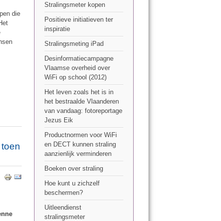
Stralingsmeter kopen
pen die
Positieve initiatieven ter
 Het
inspiratie
e
ensen
Stralingsmeting iPad
Desinformatiecampagne
Vlaamse overheid over
WiFi op school (2012)
Het leven zoals het is in
het bestraalde Vlaanderen
van vandaag: fotoreportage
Jezus Eik
Productnormen voor WiFi
en DECT kunnen straling
 toen
aanzienlijk verminderen
Boeken over straling
Hoe kunt u zichzelf
beschermen?
Uitleendienst
tenne
stralingsmeter