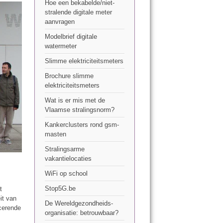
Hoe een bekabelde/niet-
stralende digitale meter
aanvragen
Modelbrief digitale
watermeter
Slimme elektriciteitsmeters
Brochure slimme
elektriciteitsmeters
Wat is er mis met de
Vlaamse stralingsnorm?
Kankerclusters rond gsm-
masten
Stralingsarme
vakantielocaties
WiFi op school
Stop5G.be
t
it van
De Wereldgezondheids-
icerende
organisatie: betrouwbaar?