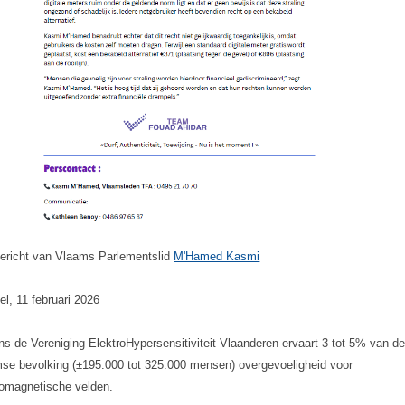
ericht van Vlaams Parlementslid
M'Hamed Kasmi
el, 11 februari 2026
ns de Vereniging ElektroHypersensitiviteit Vlaanderen ervaart 3 tot 5% van d
se bevolking (±195.000 tot 325.000 mensen) overgevoeligheid voor
romagnetische velden.