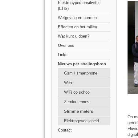
Elektrohypersensitiviteit
(EHS)
Wetgeving en normen
Effecten op het milieu
Wat kunt u doen?
Over ons
Links
Nieuws per stralingsbron
Gsm / smartphone
WiFi
WiFi op school
Zendantennes
Slimme meters
Op ma
Elektrogevoeligheid
gerec
Fluvi
Contact
digita