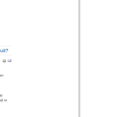
uit?
een
op
jl er