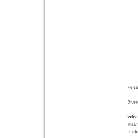
Persb
Bruss
Volge
Vlaam
elekt