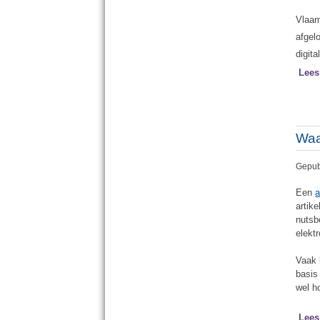
Vlaam
afgel
digit
Lees
Waa
Gepub
Een
a
artike
nutsb
elekt
Vaak 
basis
wel h
Lees