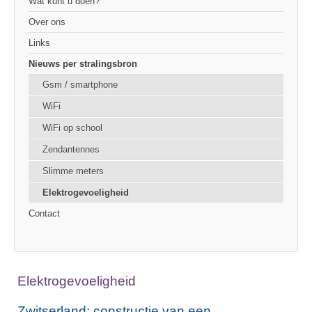
Wat kunt u doen?
Over ons
Links
Nieuws per stralingsbron
Gsm / smartphone
WiFi
WiFi op school
Zendantennes
Slimme meters
Elektrogevoeligheid
Contact
Elektrogevoeligheid
Zwitserland: constructie van een