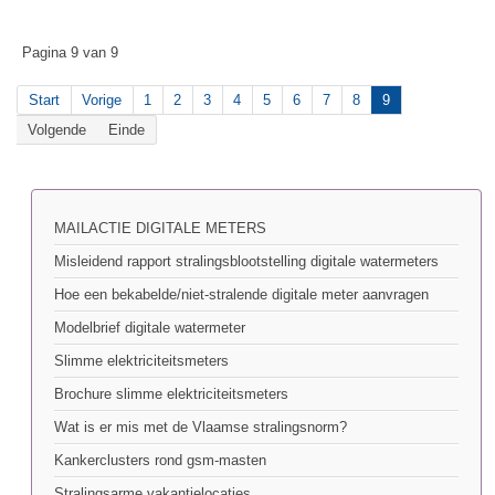
Pagina 9 van 9
Start
Vorige
1
2
3
4
5
6
7
8
9
Volgende
Einde
MAILACTIE DIGITALE METERS
Misleidend rapport stralingsblootstelling digitale watermeters
Hoe een bekabelde/niet-stralende digitale meter aanvragen
Modelbrief digitale watermeter
Slimme elektriciteitsmeters
Brochure slimme elektriciteitsmeters
Wat is er mis met de Vlaamse stralingsnorm?
Kankerclusters rond gsm-masten
Stralingsarme vakantielocaties