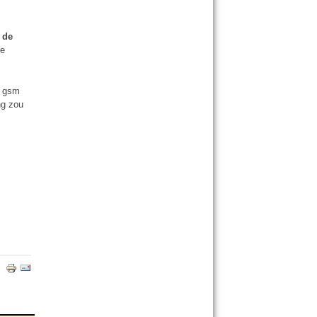
 de
ie
n gsm
ng zou