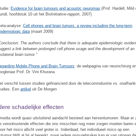
tudie:
Evidence for brain tumours and acoustic neuromas
(Prof. Hardell, Mild
undi, hoofdstuk 10 uit het BioInitiative-rapport, 2007)
eta-analyse
:
Cell phones and brain tumors: a review including the long-term
pidemiologic data
(maart 2009)
Conclusion: The authors conclude that there is adequate epidemiologic eviden
uggest a link between prolonged cell phone usage and the development of an
psilateral brain tumor."
egarding Mobile Phone and Brain Tumours
: de webpagina van neurochirurg e
oogleraar Prof. Dr. Vini Khurana
et verschil tussen studies gefinancierd door de telecomindustrie vs. onafhank
tudies. Een
artikel
uit De Morgen
ere schadelijke effecten
 media wordt quasi uitsluitend aandacht besteed aan hersentumoren. Maar er 
e verontrustende effecten die ons misschien nog meer zorgen moeten baren 
or het risico allicht veel groter is. Inderdaad, het individueel risico op een
ntumor blijft al bij al beperkt, maar iedere gsm-gebruiker kan er van uitgaan da