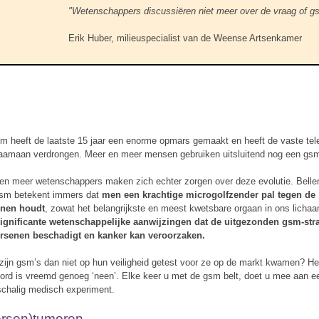
"Wetenschappers discussiëren niet meer over de vraag of gsm'
Erik Huber, milieuspecialist van de Weense Artsenkamer
m heeft de laatste 15 jaar een enorme opmars gemaakt en heeft de vaste tel
aamaan verdrongen. Meer en meer mensen gebruiken uitsluitend nog een gs
en meer wetenschappers maken zich echter zorgen over deze evolutie. Belle
sm betekent immers dat
men een krachtige microgolfzender pal tegen de
enen houdt
, zowat het belangrijkste en meest kwetsbare orgaan in ons licha
significante wetenschappelijke aanwijzingen dat de uitgezonden gsm-str
rsenen beschadigt en kanker kan veroorzaken.
zijn gsm’s dan niet op hun veiligheid getest voor ze op de markt kwamen? He
ord is vreemd genoeg ‘neen’. Elke keer u met de gsm belt, doet u mee aan e
schalig medisch experiment.
ersen)tumoren