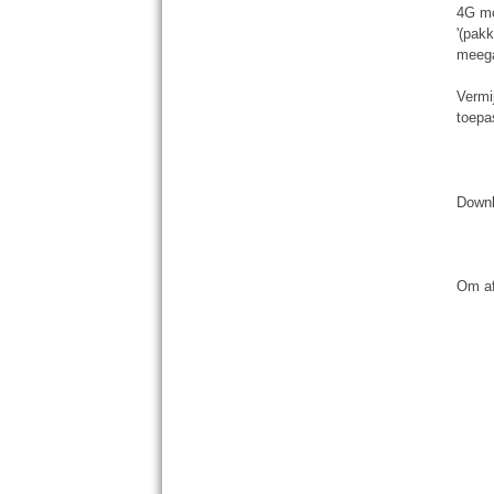
4G mo
'(pak
meeg
Vermi
toepa
Down
Om af