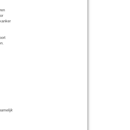
ren
or
kanker
oort
en.
namelijk