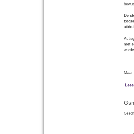
bewus
De st
zoge
uitdr
Actie
met e
worde
Maar 
Lees
Gsm
Gesch