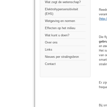
Wat zegt de wetenschap?
Elektrohypersensitiviteit
Reeds
(EHS)
veran
(
http
Wetgeving en normen
Effecten op het milieu
Wat kunt u doen?
Die f
gebru
Over ons
en
zo
Links
Het i
van o
Nieuws per stralingsbron
smart
Contact
strali
Er zi
frequ
Bij s