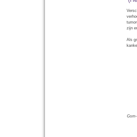
Versc
verho
tumor
zijn 
Als g
kanke
Gsm-v