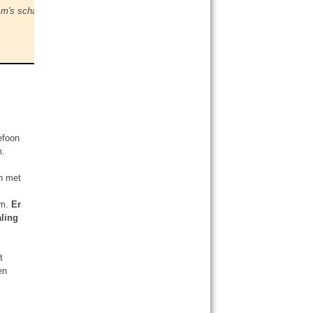
s schadelijk zijn. De vraag is nu hoe schadelijk ze zijn."
efoon
m.
n met
am.
Er
aling
t
en