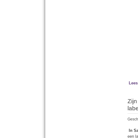
Lees
Zij
lab
Gesch
In S
een l