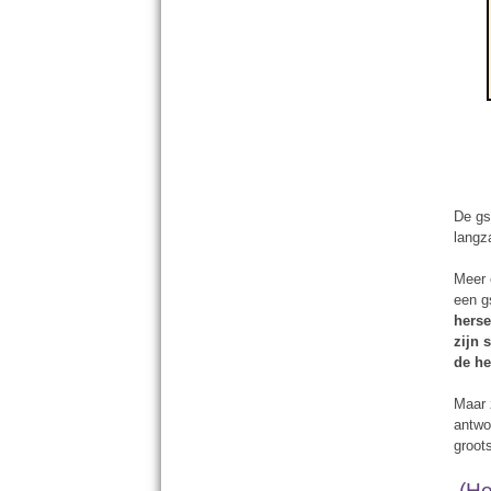
De gs
langz
Meer 
een g
hers
zijn 
de he
Maar 
antwo
groot
(H