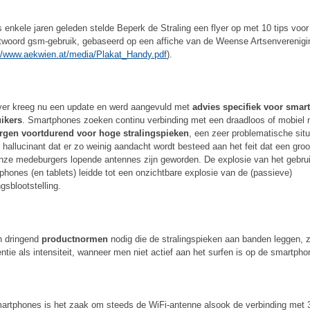
 enkele jaren geleden stelde Beperk de Straling een flyer op met 10 tips voor
twoord gsm-gebruik, gebaseerd op een affiche van de Weense Artsenverenigi
://www.aekwien.at/media/Plakat_Handy.pdf
).
lyer kreeg nu een update en werd aangevuld met
advies specifiek voor smar
ikers
. Smartphones zoeken continu verbinding met een draadloos of mobiel 
rgen voortdurend voor hoge stralingspieken
, een zeer problematische situ
s hallucinant dat er zo weinig aandacht wordt besteed aan het feit dat een groo
nze medeburgers lopende antennes zijn geworden. De explosie van het gebru
phones (en tablets) leidde tot een onzichtbare explosie van de (passieve)
ngsblootstelling.
jn dringend
productnormen
nodig die de stralingspieken aan banden leggen, 
entie als intensiteit, wanneer men niet actief aan het surfen is op de smartpho
martphones is het zaak om steeds de WiFi-antenne alsook de verbinding met 