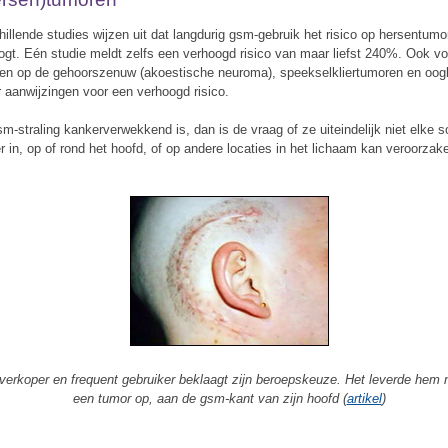
hillende studies wijzen uit dat langdurig gsm-gebruik het risico op hersentumo
ogt. Eén studie meldt zelfs een verhoogd risico van maar liefst 240%. Ook vo
en op de gehoorszenuw (akoestische neuroma), speekselkliertumoren en oog
er aanwijzingen voor een verhoogd risico.
sm-straling kankerverwekkend is, dan is de vraag of ze uiteindelijk niet elke s
r in, op of rond het hoofd, of op andere locaties in het lichaam kan veroorzak
erkoper en frequent gebruiker beklaagt zijn beroepskeuze. Het leverde hem 
een tumor op, aan de gsm-kant van zijn hoofd (
artikel
)