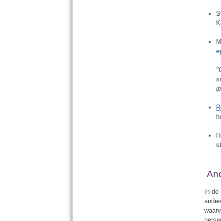
S
K
M
e
"
s
i
R
h
H
s
And
In de
ander
waarvo
herse