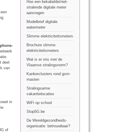
Hoe een bekabelde/niet-
stralende digitale meter
 een
aanvragen
ng
Modelbrief digitale
watermeter
Slimme elektriciteitsmeters
Brochure slimme
tphone-
elektriciteitsmeters
netwerk
atie.
Wat is er mis met de
t deel
Vlaamse stralingsnorm?
ik van
Kankerclusters rond gsm-
masten
Stralingsarme
vakantielocaties
zowel in
WiFi op school
ne.
Stop5G.be
De Wereldgezondheids-
organisatie: betrouwbaar?
3G of