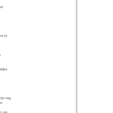
 en
ce to
n
elijke
zijn nog
en
t zijn