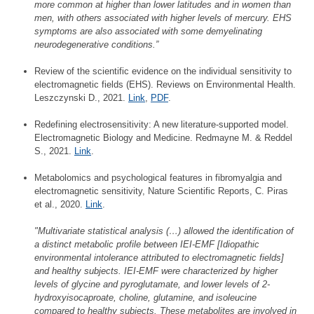
more common at higher than lower latitudes and in women than
men, with others associated with higher levels of mercury. EHS
symptoms are also associated with some demyelinating
neurodegenerative conditions.”
Review of the scientific evidence on the individual sensitivity to
electromagnetic fields (EHS). Reviews on Environmental Health.
Leszczynski D., 2021.
Link
,
PDF
.
Redefining electrosensitivity: A new literature-supported model.
Electromagnetic Biology and Medicine. Redmayne M. & Reddel
S., 2021.
Link
.
Metabolomics and psychological features in fibromyalgia and
electromagnetic sensitivity, Nature Scientific Reports, C. Piras
et al., 2020.
Link
.
"Multivariate statistical analysis (…) allowed the identification of
a distinct metabolic profile between IEI-EMF [Idiopathic
environmental intolerance attributed to electromagnetic fields]
and healthy subjects. IEI-EMF were characterized by higher
levels of glycine and pyroglutamate, and lower levels of 2-
hydroxyisocaproate, choline, glutamine, and isoleucine
compared to healthy subjects. These metabolites are involved in