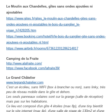
Le Moulin aux Chandelles, gîtes sans ondes ajoutées ni
ajoutables
https://www.gites.fr/gites_le-moulin-aux-chandelles-gites-sans-
ondes-ajoutees-ni-ajoutables-le-bois-du-sanglier_le-
vigan_h7428205.htm
https://www.booking.com/hotel/fr/le-bois-du-sanglier-gite-sans-ondes-
ajoutees-ni-ajoutables.nl.html
https://www.airbnb.fr/rooms/673612201286214817
Camping de la Fraite
http://www.alafraite.com/
https://www.facebook.com/lafraite39/
Le Grand Châtelier
www.legrandchatelier.com
C'est un écolieu, sans WIFI (box à brancher ou non), sans linky, très
peu de réseau mobile dans le gîte et dehors.
Les seuls panneaux solaires sont sur la grange (salle de réception)
mais pas sur les habitations.
Ce lieu est composé d'un gîte 4 étoiles (max 8p), d'une tiny bientôt
sur le site internet (max 4p), d'une salle de stage de 130m2 et d'une