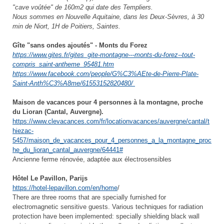
"cave voûtée" de 160m2 qui date des Templiers.
Nous sommes en Nouvelle Aquitaine, dans les Deux-Sèvres, à 30
min de Niort, 1H de Poitiers, Saintes.
Gîte "sans ondes ajoutés" - Monts du Forez
https://www.gites.fr/gites_gite-montagne---monts-du-forez--tout-
compris_saint-antheme_95481.htm
https://www.facebook.com/people/G%C3%AEte-de-Pierre-Plate-
Saint-Anth%C3%A8me/61553152820480/
Maison de vacances pour 4 personnes à la montagne, proche
du Lioran (Cantal, Auvergne).
https://www.clevacances.com/fr/locationvacances/auvergne/cantal/t
hiezac-
5457/maison_de_vacances_pour_4_personnes_a_la_montagne_proc
he_du_lioran_cantal_auvergne/64441#
Ancienne ferme rénovée, adaptée aux électrosensibles
Hôtel Le Pavillon, Parijs
https://hotel-lepavillon.com/en/home
/
There are three rooms that are specially furnished for
electromagnetic sensitive guests. Various techniques for radiation
protection have been implemented: specially shielding black wall