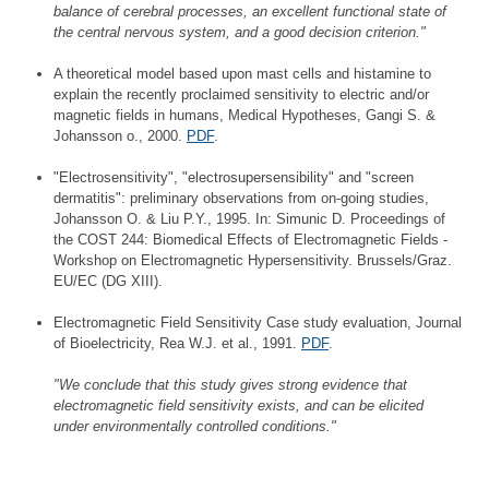
balance of cerebral processes, an excellent functional state of
the central nervous system, and a good decision criterion."
A theoretical model based upon mast cells and histamine to
explain the recently proclaimed sensitivity to electric and/or
magnetic fields in humans, Medical Hypotheses, Gangi S. &
Johansson o., 2000.
PDF
.
"Electrosensitivity", "electrosupersensibility" and "screen
dermatitis": preliminary observations from on-going studies,
Johansson O. & Liu P.Y., 1995. In: Simunic D. Proceedings of
the COST 244: Biomedical Effects of Electromagnetic Fields -
Workshop on Electromagnetic Hypersensitivity. Brussels/Graz.
EU/EC (DG XIII).
Electromagnetic Field Sensitivity Case study evaluation, Journal
of Bioelectricity, Rea W.J. et al., 1991.
PDF
.
"We conclude that this study gives strong evidence that
electromagnetic field sensitivity exists, and can be elicited
under environmentally controlled conditions."