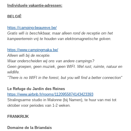
Individuele vakantie-adressen:
BELGIÊ
https://camping-beaureve.be/
Gratis wifi is beschikbaar, maar alleen rond de receptie om het
kampeerterrein vrij te houden van elektromagnetische golven.
https://www.campingmaka.be/
Alleen wifi bij de receptie.
Waar onderscheiden wij ons van andere campings?
Geen groepen, geen muziek, geen WIFI. Wel rust, ruimte, natuur en
wildlife.
"There is no WIFI in the forest, but you will find a better connection"
Le Refuge du Jardin des Reines
https://www.airbnb.fr/rooms/1120955874143423393
Stralingsarme studio in Malonne (bij Namen), te huur van mei tot
oktober voor periodes van 1-2 weken.
FRANKRIJK
Domaine de la Briandais