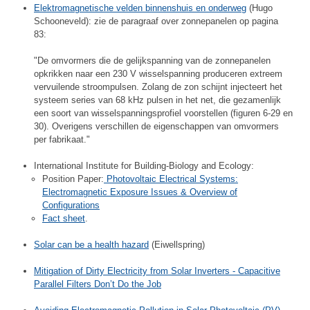
Elektromagnetische velden binnenshuis en onderweg
(Hugo
Schooneveld): zie de paragraaf over zonnepanelen op pagina
83:
"De omvormers die de gelijkspanning van de zonnepanelen
opkrikken naar een 230 V wisselspanning produceren extreem
vervuilende stroompulsen. Zolang de zon schijnt injecteert het
systeem series van 68 kHz pulsen in het net, die gezamenlijk
een soort van wisselspanningsprofiel voorstellen (figuren 6-29 en
30). Overigens verschillen de eigenschappen van omvormers
per fabrikaat."
International Institute for Building-Biology and Ecology:
Position Paper:
Photovoltaic Electrical Systems:
Electromagnetic Exposure Issues & Overview of
Configurations
Fact sheet
.
Solar can be a health hazard
(Eiwellspring)
Mitigation of Dirty Electricity from Solar Inverters - Capacitive
Parallel Filters Don’t Do the Job