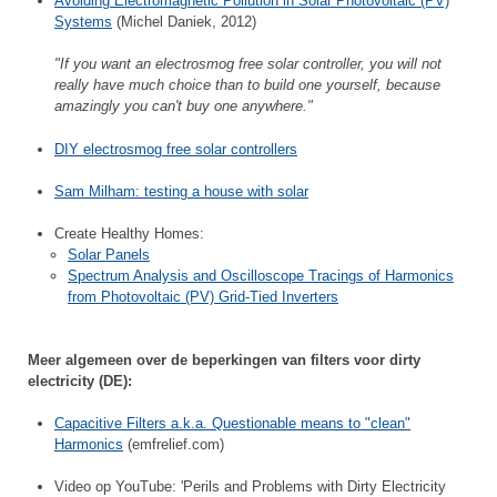
Avoiding Electromagnetic Pollution in Solar Photovoltaic (PV)
Systems
(Michel Daniek, 2012)
"If you want an electrosmog free solar controller, you will not
really have much choice than to build one yourself, because
amazingly you can't buy one anywhere."
DIY electrosmog free solar controllers
Sam Milham: testing a house with solar
Create Healthy Homes:
Solar Panels
Spectrum Analysis and Oscilloscope Tracings of Harmonics
from Photovoltaic (PV) Grid-Tied Inverters
Meer algemeen over de beperkingen van filters voor dirty
electricity (DE):
Capacitive Filters a.k.a. Questionable means to "clean"
Harmonics
(emfrelief.com)
Video op YouTube: 'Perils and Problems with Dirty Electricity