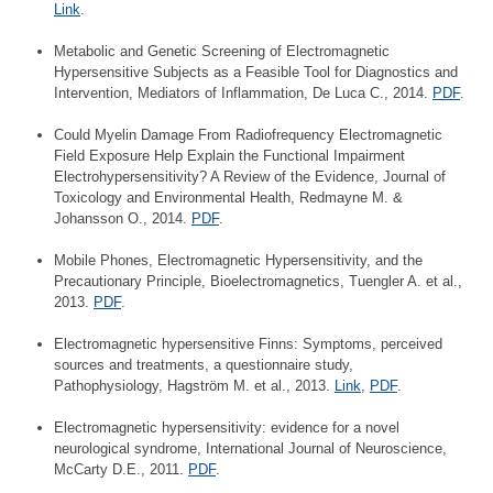
Link
.
Metabolic and Genetic Screening of Electromagnetic
Hypersensitive Subjects as a Feasible Tool for Diagnostics and
Intervention, Mediators of Inflammation, De Luca C., 2014.
PDF
.
Could Myelin Damage From Radiofrequency Electromagnetic
Field Exposure Help Explain the Functional Impairment
Electrohypersensitivity? A Review of the Evidence, Journal of
Toxicology and Environmental Health, Redmayne M. &
Johansson O., 2014.
PDF
.
Mobile Phones, Electromagnetic Hypersensitivity, and the
Precautionary Principle, Bioelectromagnetics, Tuengler A. et al.,
2013.
PDF
.
Electromagnetic hypersensitive Finns: Symptoms, perceived
sources and treatments, a questionnaire study,
Pathophysiology, Hagström M. et al., 2013.
Link
,
PDF
.
Electromagnetic hypersensitivity: evidence for a novel
neurological syndrome, International Journal of Neuroscience,
McCarty D.E., 2011.
PDF
.