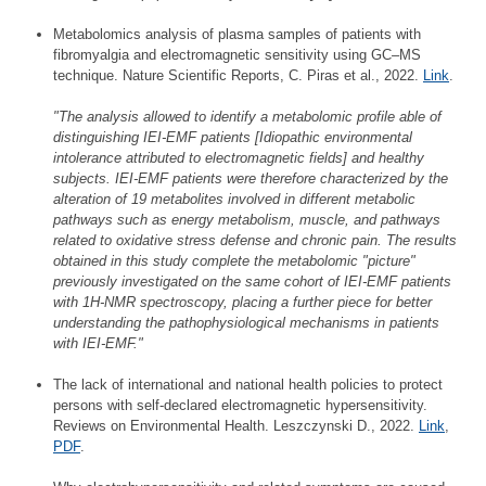
Metabolomics analysis of plasma samples of patients with
fibromyalgia and electromagnetic sensitivity using GC–MS
technique. Nature Scientific Reports, C. Piras et al., 2022.
Link
.
"The analysis allowed to identify a metabolomic profile able of
distinguishing IEI-EMF patients [Idiopathic environmental
intolerance attributed to electromagnetic fields] and healthy
subjects. IEI-EMF patients were therefore characterized by the
alteration of 19 metabolites involved in different metabolic
pathways such as energy metabolism, muscle, and pathways
related to oxidative stress defense and chronic pain. The results
obtained in this study complete the metabolomic "picture"
previously investigated on the same cohort of IEI-EMF patients
with 1H-NMR spectroscopy, placing a further piece for better
understanding the pathophysiological mechanisms in patients
with IEI-EMF."
The lack of international and national health policies to protect
persons with self-declared electromagnetic hypersensitivity.
Reviews on Environmental Health. Leszczynski D., 2022.
Link
,
PDF
.