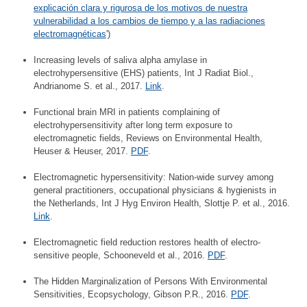
explicación clara y rigurosa de los motivos de nuestra
vulnerabilidad a los cambios de tiempo y a las radiaciones
electromagnéticas
')
Increasing levels of saliva alpha amylase in
electrohypersensitive (EHS) patients, Int J Radiat Biol.,
Andrianome S. et al., 2017.
Link
.
Functional brain MRI in patients complaining of
electrohypersensitivity after long term exposure to
electromagnetic fields, Reviews on Environmental Health,
Heuser & Heuser, 2017.
PDF
.
Electromagnetic hypersensitivity: Nation-wide survey among
general practitioners, occupational physicians & hygienists in
the Netherlands, Int J Hyg Environ Health, Slottje P. et al., 2016.
Link
.
Electromagnetic field reduction restores health of electro-
sensitive people, Schooneveld et al., 2016.
PDF
.
The Hidden Marginalization of Persons With Environmental
Sensitivities, Ecopsychology, Gibson P.R., 2016.
PDF
.