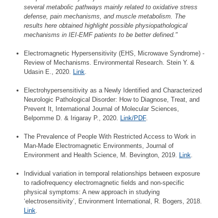
several metabolic pathways mainly related to oxidative stress
defense, pain mechanisms, and muscle metabolism. The
results here obtained highlight possible physiopathological
mechanisms in IEI-EMF patients to be better defined."
Electromagnetic Hypersensitivity (EHS, Microwave Syndrome) -
Review of Mechanisms. Environmental Research. Stein Y. &
Udasin E., 2020.
Link
.
Electrohypersensitivity as a Newly Identified and Characterized
Neurologic Pathological Disorder: How to Diagnose, Treat, and
Prevent It, International Journal of Molecular Sciences,
Belpomme D. & Irigaray P., 2020.
Link/PDF
.
The Prevalence of People With Restricted Access to Work in
Man-Made Electromagnetic Environments, Journal of
Environment and Health Science, M. Bevington, 2019.
Link
.
Individual variation in temporal relationships between exposure
to radiofrequency electromagnetic fields and non-specific
physical symptoms: A new approach in studying
‘electrosensitivity’, Environment International, R. Bogers, 2018.
Link
.