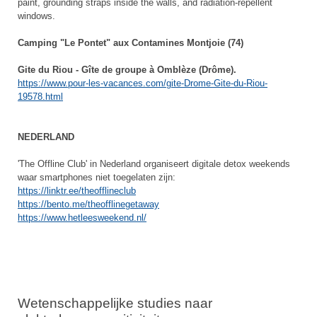
paint, grounding straps inside the walls, and radiation-repellent
windows.
Camping "Le Pontet" aux Contamines Montjoie (74)
Gite du Riou - Gîte de groupe à Omblèze (Drôme).
https://www.pour-les-vacances.com/gite-Drome-Gite-du-Riou-
19578.html
NEDERLAND
'The Offline Club' in Nederland organiseert digitale detox weekends
waar smartphones niet toegelaten zijn:
https://linktr.ee/theofflineclub
https://bento.me/theofflinegetaway
https://www.hetleesweekend.nl/
Wetenschappelijke studies naar