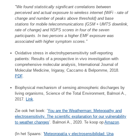
"We found statistically significant correlations between
perceived and actual exposure to wireless internet (WiFi - rate of
change and number of peaks above threshold) and base
stations for mobile telecommunications (GSM + UMTS downlink,
rate of change) and NSPS scores in four of the seven
participants. In two persons a higher EMF exposure was
associated with higher symptom scores."
Oxidative stress in electrohypersensitivity self-reporting
patients: Results of a prospective in vivo investigation with
comprehensive molecular analysis, International Journal of
Molecular Medicine, Irigaray, Caccamo & Belpomme, 2018.
PDF
.
Biophysical mechanism of sensing atmospheric discharges by
living organisms, Science of the Total Environment, Balmori A.,
2017.
Link
.
Zie ook het boek: ‘
You are the Weatherman: Meteopathy and
electrosensitivity. The scientific explanation for our vulnerability
to weather changes
’. Balmori A., 2020. Te koop op
Amazon
.
(In het Spaans: ‘
Meteoropatía y electrosensibilidad: Una