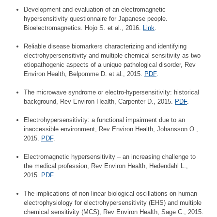
Development and evaluation of an electromagnetic
hypersensitivity questionnaire for Japanese people.
Bioelectromagnetics. Hojo S. et al., 2016.
Link
.
Reliable disease biomarkers characterizing and identifying
electrohypersensitivity and multiple chemical sensitivity as two
etiopathogenic aspects of a unique pathological disorder, Rev
Environ Health, Belpomme D. et al., 2015.
PDF
.
The microwave syndrome or electro-hypersensitivity: historical
background, Rev Environ Health, Carpenter D., 2015.
PDF
.
Electrohypersensitivity: a functional impairment due to an
inaccessible environment, Rev Environ Health, Johansson O.,
2015.
PDF
.
Electromagnetic hypersensitivity – an increasing challenge to
the medical profession, Rev Environ Health, Hedendahl L.,
2015.
PDF
.
The implications of non-linear biological oscillations on human
electrophysiology for electrohypersensitivity (EHS) and multiple
chemical sensitivity (MCS), Rev Environ Health, Sage C., 2015.