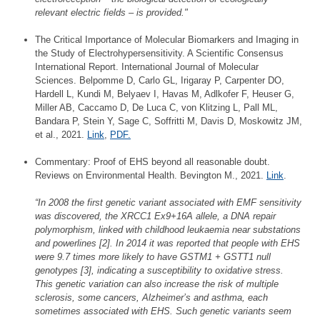
relevant electric fields – is provided."
The Critical Importance of Molecular Biomarkers and Imaging in
the Study of Electrohypersensitivity. A Scientific Consensus
International Report. International Journal of Molecular
Sciences. Belpomme D, Carlo GL, Irigaray P, Carpenter DO,
Hardell L, Kundi M, Belyaev I, Havas M, Adlkofer F, Heuser G,
Miller AB, Caccamo D, De Luca C, von Klitzing L, Pall ML,
Bandara P, Stein Y, Sage C, Soffritti M, Davis D, Moskowitz JM,
et al., 2021.
Link
,
PDF.
Commentary: Proof of EHS beyond all reasonable doubt.
Reviews on Environmental Health. Bevington M., 2021.
Link
.
“In 2008 the first genetic variant associated with EMF sensitivity
was discovered, the XRCC1 Ex9+16A allele, a DNA repair
polymorphism, linked with childhood leukaemia near substations
and powerlines [2]. In 2014 it was reported that people with EHS
were 9.7 times more likely to have GSTM1 + GSTT1 null
genotypes [3], indicating a susceptibility to oxidative stress.
This genetic variation can also increase the risk of multiple
sclerosis, some cancers, Alzheimer’s and asthma, each
sometimes associated with EHS. Such genetic variants seem