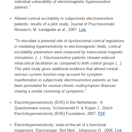
individual vulnerability of electromagnetic hypersensitive
patients."
Altered cortical excitability in subjectively electrosensitive
patients: results of a pilot study, Journal of Psychosomatic
Research, M. Landgrebe et al., 2007.
Link
.
"To elucidate a potential role of dysfunctional cortical regulations
in mediating hypersensitivity to electromagnetic fields, cortical
excitability parameters were measured by transcranial magnetic
stimulation. (...) Electrosensitive patients showed reduced
intracortical facilitation as compared to both control groups (...).
This pilot study gives additional evidence that altered central
nervous system function may account for symptom
manifestation in subjectively electrosensitive patients as has
been postulated for several chronic multisymptom illnesses
sharing a similar clustering of symptoms."
Electrohypersensitivity (EHS) in the Netherlands - A
Questionnaire survey, Schooneveld H. & Kuiper J., Dutch
Electrohypersensitivity (EHS) Foundation, 2007.
PDF
.
Electrohypersensitivity: state-of-the-art of a functional
impairment, Electromagn. Biol Med., Johansson O., 2006.
Link
,