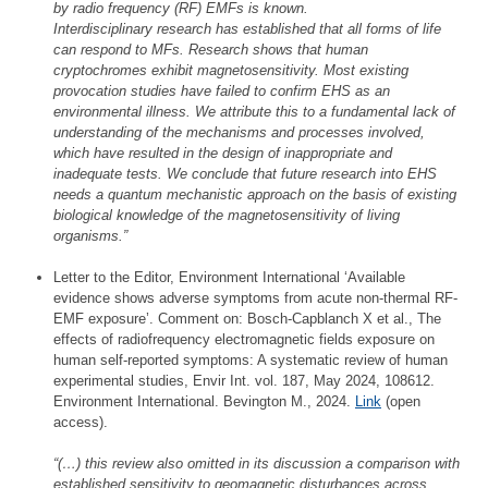
by radio frequency (RF) EMFs is known.
Interdisciplinary research has established that all forms of life
can respond to MFs. Research shows that human
cryptochromes exhibit magnetosensitivity. Most existing
provocation studies have failed to confirm EHS as an
environmental illness. We attribute this to a fundamental lack of
understanding of the mechanisms and processes involved,
which have resulted in the design of inappropriate and
inadequate tests. We conclude that future research into EHS
needs a quantum mechanistic approach on the basis of existing
biological knowledge of the magnetosensitivity of living
organisms.”
Letter to the Editor, Environment International ‘Available
evidence shows adverse symptoms from acute non-thermal RF-
EMF exposure’. Comment on: Bosch-Capblanch X et al., The
effects of radiofrequency electromagnetic fields exposure on
human self-reported symptoms: A systematic review of human
experimental studies, Envir Int. vol. 187, May 2024, 108612.
Environment International. Bevington M., 2024.
Link
(open
access).
“(…) this review also omitted in its discussion a comparison with
established sensitivity to geomagnetic disturbances across