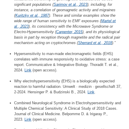
significant populations (
Sarimov et al., 2023
), including, for
instance, a correlation of geomagnetic activity and migraines
(
Kuritzky et al., 1987
). These and similar examples show the
wide range of human sensitivity to EMF exposures (
Martel et
al., 2023
), its consistency with the Microwave Syndrome or
Electro-Hypersensitivity (
Carpenter, 2015
), and its physiological
basis in part by reception through magnetite and the radical pair
mechanism acting on cryptochromes (
Sherrard et al., 2018
).”
Hypersensitivity to man-made electromagnetic fields (EHS)
correlates with immune responsivity to oxidative stress: a case
report. Communicative & Integrative Biology. Thoradit T. et al.,
2024.
Link
(open access).
Why electrohypersensitivity (EHS) is a biologically expected
reaction to harmful radiation. Umwelt · medizin · gesellschaft 37,
2-2024. Hensinger P. & Budzinski B., 2024.
Link
.
Combined Neurological Syndrome in Electrohypersensitivity and
Multiple Chemical Sensitivity: A Clinical Study of 2018 Cases.
Journal of Clinical Medicine. Belpomme D. & Irigaray P.,
2023.
Li
nk
(open access).