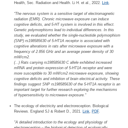
Health, Sec. Radiation and Health. Li H. et al., 2022.
Link
.
“The nervous system is a sensitive target of electromagnetic
radiation (EMR). Chronic microwave exposure can induce
cognitive deficits, and 5-HT system is involved in this effect.
Genetic polymorphisms lead to individual differences. In this
study, we evaluated whether the single-nucleotide polymorphism
(SNP) rs198585630 of 5-HT1A receptor is associated with
cognitive alterations in rats after microwave exposure with a
frequency of 2.856 GHz and an average power density of 30
mW/cm2.
(...) Rats carrying rs198585630 C allele exhibited increased
mRNA and protein expression of 5-HT1A receptor and were
more susceptible to 30 mW/cm2 microwave exposure, showing
cognitive deficits and inhibition of brain electrical activity. These
findings suggest SNP rs198585630 of the 5-HT1A receptor is an
important target for further research exploring the mechanisms
of hypersensitivity to microwave exposure."
The ecology of electricity and electroreception. Biological
Reviews. England SJ & Robert D., 2021.
Link
,
PDF
.
"A detailed introduction to the ecology and physiology of
electroreception – the biological detection of ecologically