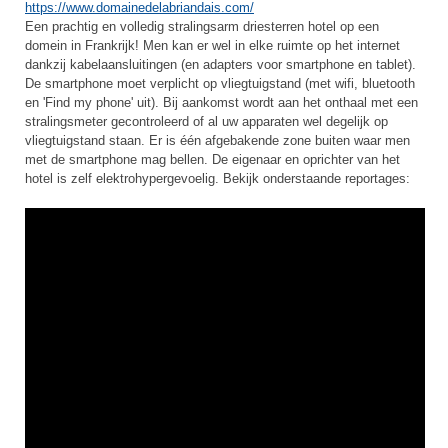
https://www.domainedelabriandais.com/
E
en prachtig en volledig stralingsarm driesterren hotel op een
domein in Frankrijk! Men kan er wel in elke ruimte op het internet
dankzij kabelaansluitingen (en adapters voor smartphone en tablet).
De smartphone moet verplicht op vliegtuigstand (met wifi, bluetooth
en 'Find my phone' uit). Bij aankomst wordt aan het onthaal met een
stralingsmeter gecontroleerd of al uw apparaten wel degelijk op
vliegtuigstand staan. Er is één afgebakende zone buiten waar men
met de smartphone mag bellen. De eigenaar en oprichter van het
hotel is zelf elektrohypergevoelig. Bekijk onderstaande reportages: