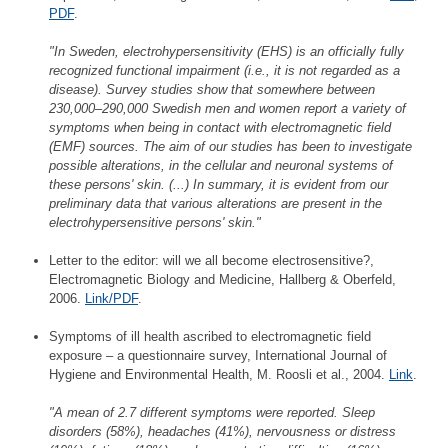
PDF
.
"In Sweden, electrohypersensitivity (EHS) is an officially fully
recognized functional impairment (i.e., it is not regarded as a
disease). Survey studies show that somewhere between
230,000–290,000 Swedish men and women report a variety of
symptoms when being in contact with electromagnetic field
(EMF) sources. The aim of our studies has been to investigate
possible alterations, in the cellular and neuronal systems of
these persons' skin. (...) In summary, it is evident from our
preliminary data that various alterations are present in the
electrohypersensitive persons' skin."
Letter to the editor: will we all become electrosensitive?,
Electromagnetic Biology and Medicine, Hallberg & Oberfeld,
2006.
Link/PDF
.
Symptoms of ill health ascribed to electromagnetic field
exposure – a questionnaire survey, International Journal of
Hygiene and Environmental Health, M. Roosli et al., 2004.
Link
.
"A mean of 2.7 different symptoms were reported. Sleep
disorders (58%), headaches (41%), nervousness or distress