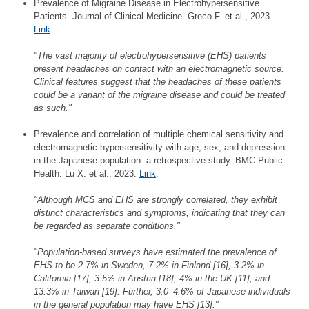
Prevalence of Migraine Disease in Electrohypersensitive
Patients. Journal of Clinical Medicine. Greco F. et al., 2023.
Link
.
"The vast majority of electrohypersensitive (EHS) patients
present headaches on contact with an electromagnetic source.
Clinical features suggest that the headaches of these patients
could be a variant of the migraine disease and could be treated
as such."
Prevalence and correlation of multiple chemical sensitivity and
electromagnetic hypersensitivity with age, sex, and depression
in the Japanese population: a retrospective study. BMC Public
Health. Lu X. et al., 2023.
Link
.
"Although MCS and EHS are strongly correlated, they exhibit
distinct characteristics and symptoms, indicating that they can
be regarded as separate conditions."
"Population-based surveys have estimated the prevalence of
EHS to be 2.7% in Sweden, 7.2% in Finland [16], 3.2% in
California [17], 3.5% in Austria [18], 4% in the UK [11], and
13.3% in Taiwan [19]. Further, 3.0–4.6% of Japanese individuals
in the general population may have EHS [13]."