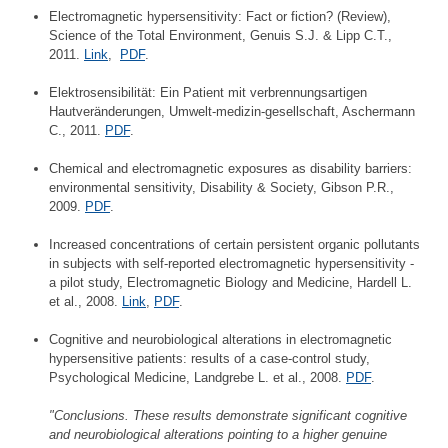
Electromagnetic hypersensitivity: Fact or fiction? (Review),
Science of the Total Environment, Genuis S.J. & Lipp C.T.,
2011.
Link
,
PDF
.
Elektrosensibilität: Ein Patient mit verbrennungsartigen
Hautveränderungen, Umwelt-medizin-gesellschaft, Aschermann
C., 2011.
PDF
.
Chemical and electromagnetic exposures as disability barriers:
environmental sensitivity, Disability & Society, Gibson P.R.,
2009.
PDF
.
Increased concentrations of certain persistent organic pollutants
in subjects with self-reported electromagnetic hypersensitivity -
a pilot study, Electromagnetic Biology and Medicine, Hardell L.
et al., 2008.
Link
,
PDF
.
Cognitive and neurobiological alterations in electromagnetic
hypersensitive patients: results of a case-control study,
Psychological Medicine, Landgrebe L. et al., 2008.
PDF
.
"Conclusions. These results demonstrate significant cognitive
and neurobiological alterations pointing to a higher genuine