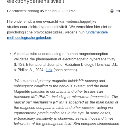
elektrohypersensitiviteit
Geschreven: zondag 05 februari 2023 21:52
Hieronder vindt u een overzicht van wetenschappelijke
studies naar elektrohypersensitiviteit. We vermelden hier niet de
psychologische provocatiestudies, wegens hun
fundamentele
methodologische gebreken
.
A mechanistic understanding of human magnetoreception
validates the phenomenon of electromagnetic hypersensitivity
(EHS). International Journal of Radiation Biology. Henshaw D.L.
& Philips A., 2024.
Link
(open access).
“We examined primary magnetic field/EMF sensing and
subsequent coupling to the nervous system and the brain.
Magnetite particles in our brains and other tissues can
transduce MFs/EMFs, including at microwave frequencies. The
radical pair mechanism (RPM) is accepted as the main basis of
the magnetic compass in birds and other species, acting via
cryptochrome protein molecules in the eye. In some cases,
extraordinary sensitivity is observed, several thousand times
below that of the geomagnetic field. Bird compass disorientation