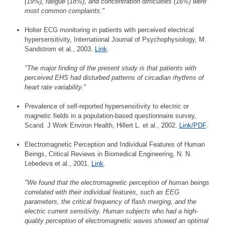
(19%), fatigue (18%), and concentration difficulties (16%) were
most common complaints."
Holter ECG monitoring in patients with perceived electrical
hypersensitivity, International Journal of Psychophysiology, M.
Sandstrom et al., 2003.
Link
.
"The major finding of the present study is that patients with
perceived EHS had disturbed patterns of circadian rhythms of
heart rate variability."
Prevalence of self-reported hypersensitivity to electric or
magnetic fields in a population-based questionnaire survey,
Scand. J Work Environ Health, Hillert L. et al., 2002.
Link/PDF
.
Electromagnetic Perception and Individual Features of Human
Beings, Critical Reviews in Biomedical Engineering, N. N.
Lebedeva et al., 2001.
Link
.
"We found that the electromagnetic perception of human beings
correlated with their individual features, such as EEG
parameters, the critical frequency of flash merging, and the
electric current sensitivity. Human subjects who had a high-
quality perception of electromagnetic waves showed an optimal