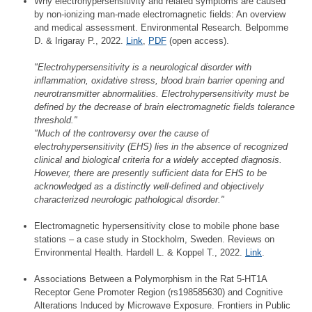
Why electrohypersensitivity and related symptoms are caused
by non-ionizing man-made electromagnetic fields: An overview
and medical assessment. Environmental Research. Belpomme
D. & Irigaray P., 2022.
Link
,
PDF
(open access).
"Electrohypersensitivity is a neurological disorder with
inflammation, oxidative stress, blood brain barrier opening and
neurotransmitter abnormalities. Electrohypersensitivity must be
defined by the decrease of brain electromagnetic fields tolerance
threshold."
"Much of the controversy over the cause of
electrohypersensitivity (EHS) lies in the absence of recognized
clinical and biological criteria for a widely accepted diagnosis.
However, there are presently sufficient data for EHS to be
acknowledged as a distinctly well-defined and objectively
characterized neurologic pathological disorder."
Electromagnetic hypersensitivity close to mobile phone base
stations – a case study in Stockholm, Sweden. Reviews on
Environmental Health. Hardell L. & Koppel T., 2022.
Link
.
Associations Between a Polymorphism in the Rat 5-HT1A
Receptor Gene Promoter Region (rs198585630) and Cognitive
Alterations Induced by Microwave Exposure. Frontiers in Public